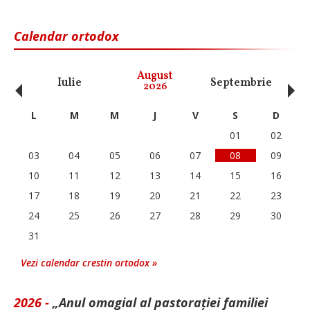
Calendar ortodox
‹
›
August
Iulie
Septembrie
O
2026
L
M
M
J
V
S
D
01
02
03
04
05
06
07
08
09
10
11
12
13
14
15
16
17
18
19
20
21
22
23
24
25
26
27
28
29
30
31
Vezi calendar crestin ortodox »
2026 -
„Anul omagial al pastorației familiei