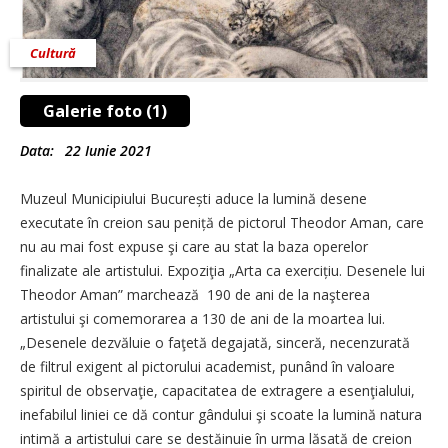
Cultură
Galerie foto (1)
Data:
22 Iunie 2021
Muzeul Municipiului București aduce la lumină desene
executate în creion sau peniță de pictorul Theodor Aman, care
nu au mai fost expuse şi care au stat la baza operelor
finalizate ale artistului. Expoziţia „Arta ca exercițiu. Desenele lui
Theodor Aman” mar­chează 190 de ani de la naşterea
artistului şi comemorarea a 130 de ani de la moartea lui.
„Desenele dezvă­luie o faţetă degajată, sin­ceră, necenzurată
de filtrul exigent al pictorului acade­mist, pu­nând în valoare
spiritul de ob­servaţie, capacitatea de extragere a esenţia­lului,
inefabilul liniei ce dă contur gândului şi scoa­te la lumină natura
intimă a artistului care se destăinuie în urma lăsată de creion