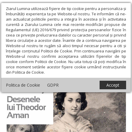
Ziarul Lumina utilizează fişiere de tip cookie pentru a personaliza și
îmbunătăți experiența ta pe Website-ul nostru. Te informăm că ne-
am actualizat politicile pentru a integra în acestea și în activitatea
curentă a Ziarului Lumina cele mai recente modificări propuse de
Regulamentul (UE) 2016/679 privind protecția persoanelor fizice în
ceea ce privește prelucrarea datelor cu caracter personal și privind
libera circulație a acestor date. Înainte de a continua navigarea pe
Website-ul nostru te rugăm să aloci timpul necesar pentru a citi și
Ziarul Lumina
›
Educaţie și Cultură
›
Cultură
›
Desenele lui
înțelege conținutul Politicii de Cookie. Prin continuarea navigării pe
Theodor Aman
Website-ul nostru confirmi acceptarea utilizării fişierelor de tip
cookie conform Politicii de Cookie. Nu uita totuși că poți modifica în
Desenele lui Theodor Aman
orice moment setările acestor fişiere cookie urmând instrucțiunile
din Politica de Cookie.
Politica de Cookie
GDPR
Accept