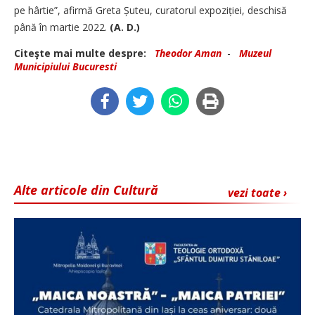
pe hârtie”, afirmă Greta Șuteu, curatorul expoziției, des­chisă
până în martie 2022.
(A. D.)
Citeşte mai multe despre:
Theodor Aman
-
Muzeul
Municipiului Bucuresti
Alte articole din Cultură
vezi toate ›