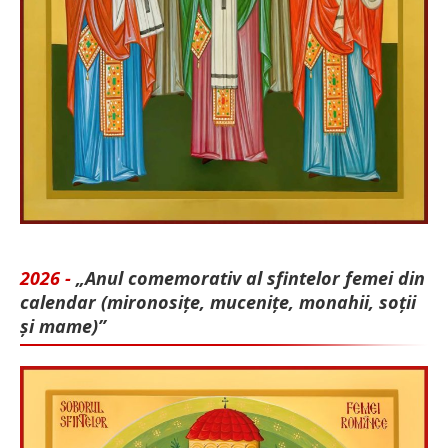
2026 -
„Anul comemorativ al sfintelor femei din
calendar (mironosițe, mu­cenițe, monahii, soții
și mame)”