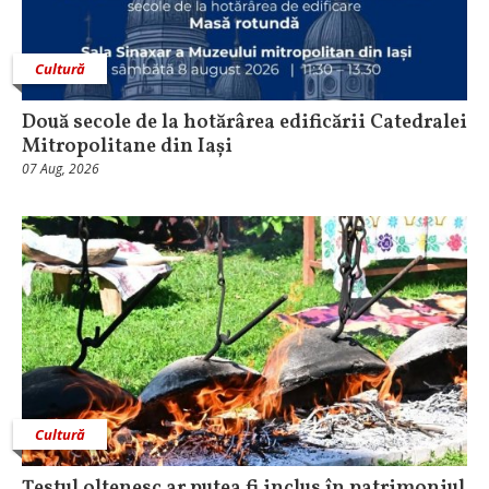
Cultură
Două secole de la hotărârea edificării Catedralei
Mitropolitane din Iași
07 Aug, 2026
Cultură
Țestul oltenesc ar putea fi inclus în patrimoniul