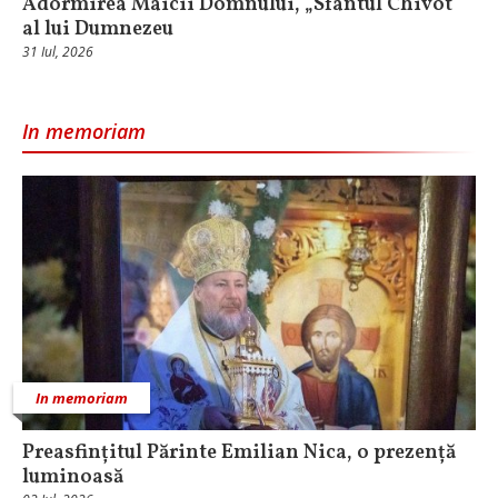
Adormirea Maicii Domnului, „Sfântul Chivot”
al lui Dumnezeu
31 Iul, 2026
In memoriam
In memoriam
Preasfințitul Părinte Emilian Nica, o prezență
luminoasă