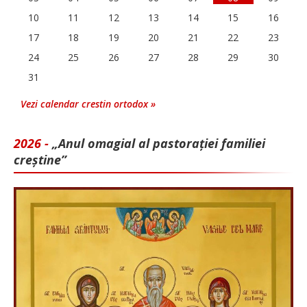
10
11
12
13
14
15
16
17
18
19
20
21
22
23
24
25
26
27
28
29
30
31
Vezi calendar crestin ortodox »
2026 -
„Anul omagial al pastorației familiei
creștine”