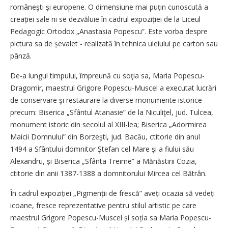
româneşti şi europene. O dimensiune mai puțin cunoscută a
creației sale ni se dezvăluie în cadrul expoziției de la Liceul
Pedagogic Ortodox „Anastasia Popescu”. Este vorba despre
pictura sa de șevalet - realizată în tehnica uleiului pe carton sau
pânză.
De-a lungul timpului, împreună cu soţia sa, Maria Popescu-
Dragomir, maestrul Grigore Popescu-Muscel a executat lucrări
de conservare şi restaurare la diverse monumente istorice
precum: Biserica „Sfântul Atanasie” de la Niculiţel, jud. Tulcea,
monument istoric din secolul al XIII-lea; Biserica „Adormirea
Maicii Domnului” din Borzeşti, jud. Bacău, ctitorie din anul
1494 a Sfântului domnitor Ştefan cel Mare şi a fiului său
Alexandru, și Biserica „Sfânta Treime” a Mănăstirii Cozia,
ctitorie din anii 1387-1388 a domnitorului Mircea cel Bătrân.
În cadrul expoziției „Pigmenții de frescă” aveți ocazia să vedeți
icoane, fresce reprezentative pentru stilul artistic pe care
maestrul Grigore Popescu-Muscel și soția sa Maria Popescu-