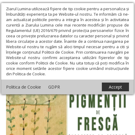
Ziarul Lumina utilizează fişiere de tip cookie pentru a personaliza și
îmbunătăți experiența ta pe Website-ul nostru. Te informăm că ne-
am actualizat politicile pentru a integra în acestea și în activitatea
curentă a Ziarului Lumina cele mai recente modificări propuse de
Regulamentul (UE) 2016/679 privind protecția persoanelor fizice în
ceea ce privește prelucrarea datelor cu caracter personal și privind
libera circulație a acestor date. Înainte de a continua navigarea pe
Website-ul nostru te rugăm să aloci timpul necesar pentru a citi și
Ziarul Lumina
›
Educaţie și Cultură
›
Cultură
›
„Pigmenții de
înțelege conținutul Politicii de Cookie. Prin continuarea navigării pe
frescă” în Galeria Liceului „Anastasia Popescu”
Website-ul nostru confirmi acceptarea utilizării fişierelor de tip
cookie conform Politicii de Cookie. Nu uita totuși că poți modifica în
„Pigmenții de frescă” în Galeria Liceului
orice moment setările acestor fişiere cookie urmând instrucțiunile
din Politica de Cookie.
„Anastasia Popescu”
Politica de Cookie
GDPR
Accept