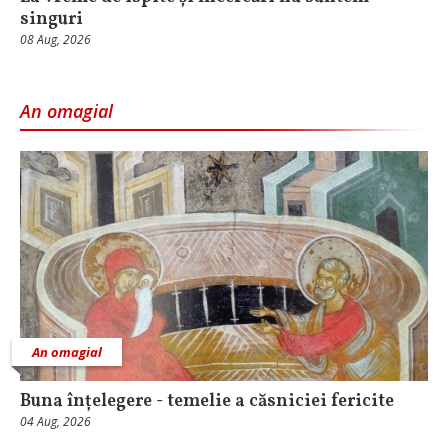
singuri
08 Aug, 2026
An omagial
An omagial
Buna înțelegere - temelie a căsniciei fericite
04 Aug, 2026