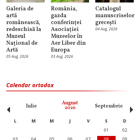
Galeria de
România,
Catalogul
artă
gazda
manuscriselor
românească,
conferinței
grecești
redeschisă la
Asociației
04 Aug, 2026
Muzeul
Muzeelor în
Național de
Aer Liber din
Artă
Europa
05 Aug, 2026
03 Aug, 2026
Calendar ortodox
‹
›
August
Iulie
Septembrie
O
2026
L
M
M
J
V
S
D
01
02
03
04
05
06
07
08
09