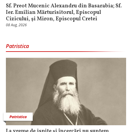
Sf. Preot Mucenic Alexandru din Basarabia; Sf.
Ier. Emilian Mărturisitorul, Episcopul
Cizicului, şi Miron, Episcopul Cretei
08 Aug, 2026
Patristica
Patristica
La vreme de ispite și încercări nu suntem