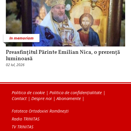
In memoriam
Preasfințitul Părinte Emilian Nica, o prezență
luminoasă
02 Iul, 2026
Politica de cookie
|
Politica de confidențialitate
|
Contact
|
Despre noi
|
Abonamente
|
Fototeca Ortodoxiei Românești
Radio TRINITAS
TV TRINITAS