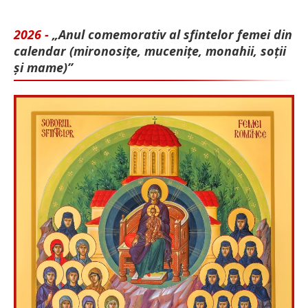
2026 -
„Anul comemorativ al sfintelor femei din
calendar (mironosițe, mu­cenițe, monahii, soții
și mame)”