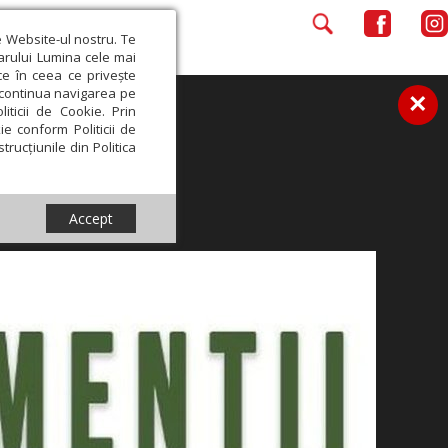
e Website-ul nostru. Te
iarului Lumina cele mai
ce în ceea ce privește
a continua navigarea pe
×
iticii de Cookie. Prin
ie conform Politicii de
trucțiunile din Politica
Accept