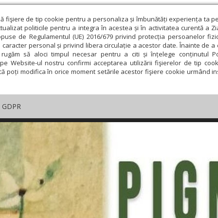
ză fişiere de tip cookie pentru a personaliza și îmbunătăți experiența ta p
alizat politicile pentru a integra în acestea și în activitatea curentă a Z
opuse de Regulamentul (UE) 2016/679 privind protecția persoanelor fizi
 caracter personal și privind libera circulație a acestor date. Înainte de 
rugăm să aloci timpul necesar pentru a citi și înțelege conținutul Pol
pe Website-ul nostru confirmi acceptarea utilizării fişierelor de tip cook
că poți modifica în orice moment setările acestor fişiere cookie urmând ins
GDPR