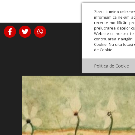
Ziarul Lumina utilizea
informăm că ne-am actu
recente modificări pr
prelucrarea datelor cu
Website-ul nostru te 
continuarea navigării 
Cookie. Nu uita totuși 
de Cookie.
Politica de Cookie