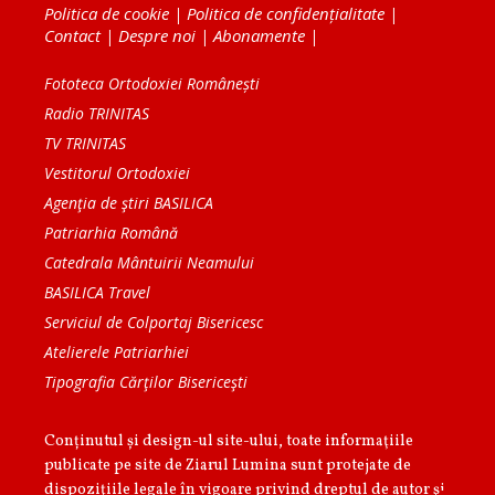
Politica de cookie
|
Politica de confidențialitate
|
Contact
|
Despre noi
|
Abonamente
|
Fototeca Ortodoxiei Românești
Radio TRINITAS
TV TRINITAS
Vestitorul Ortodoxiei
Agenţia de ştiri BASILICA
Patriarhia Română
Catedrala Mântuirii Neamului
BASILICA Travel
Serviciul de Colportaj Bisericesc
Atelierele Patriarhiei
Tipografia Cărţilor Bisericeşti
Conținutul și design-ul site-ului, toate informaţiile
publicate pe site de Ziarul Lumina sunt protejate de
dispoziţiile legale în vigoare privind dreptul de autor şi