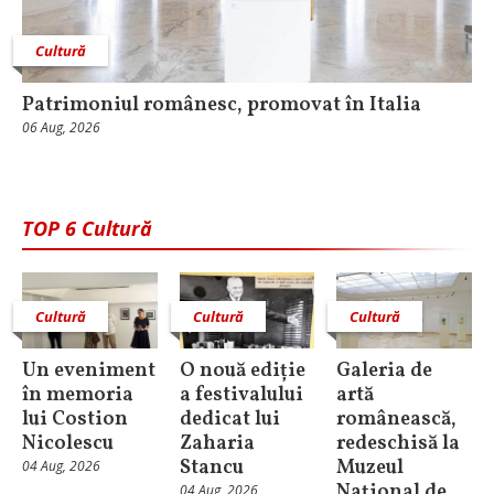
Cultură
Patrimoniul românesc, promovat în Italia
06 Aug, 2026
TOP 6 Cultură
Cultură
Cultură
Cultură
Un eveniment
O nouă ediție
Galeria de
în memoria
a festivalului
artă
lui Costion
dedicat lui
românească,
Nicolescu
Zaharia
redeschisă la
Stancu
Muzeul
04 Aug, 2026
Național de
04 Aug, 2026