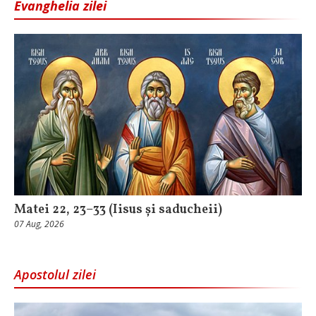
Evanghelia zilei
Matei 22, 23–33 (Iisus și saducheii)
07 Aug, 2026
Apostolul zilei