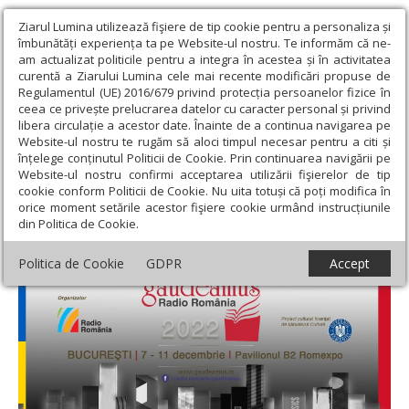
Ziarul Lumina utilizează fişiere de tip cookie pentru a personaliza și
îmbunătăți experiența ta pe Website-ul nostru. Te informăm că ne-
am actualizat politicile pentru a integra în acestea și în activitatea
curentă a Ziarului Lumina cele mai recente modificări propuse de
Regulamentul (UE) 2016/679 privind protecția persoanelor fizice în
ceea ce privește prelucrarea datelor cu caracter personal și privind
libera circulație a acestor date. Înainte de a continua navigarea pe
Website-ul nostru te rugăm să aloci timpul necesar pentru a citi și
Ziarul Lumina
›
Educaţie și Cultură
›
Cultură
›
Târgul de carte
înțelege conținutul Politicii de Cookie. Prin continuarea navigării pe
Gaudeamus
Website-ul nostru confirmi acceptarea utilizării fişierelor de tip
cookie conform Politicii de Cookie. Nu uita totuși că poți modifica în
Târgul de carte Gaudeamus
orice moment setările acestor fişiere cookie urmând instrucțiunile
din Politica de Cookie.
Politica de Cookie
GDPR
Accept