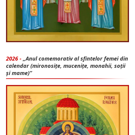
2026 -
„Anul comemorativ al sfintelor femei din
calendar (mironosițe, mu­cenițe, monahii, soții
și mame)”