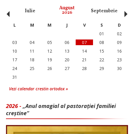
‹
›
August
Iulie
Septembrie
O
2026
L
M
M
J
V
S
D
01
02
03
04
05
06
07
08
09
10
11
12
13
14
15
16
17
18
19
20
21
22
23
24
25
26
27
28
29
30
31
Vezi calendar crestin ortodox »
2026 -
„Anul omagial al pastorației familiei
creștine”