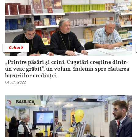
Cultură
„Printre păsări şi crini. Cugetări creştine dintr-
un veac grăbit”, un volum-îndemn spre căutarea
bucuriilor credinţei
04 Iun, 2022