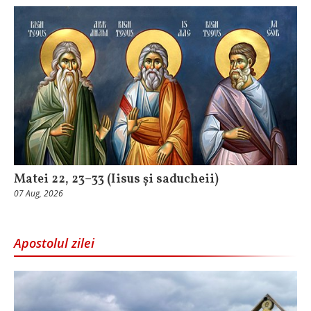
Matei 22, 23–33 (Iisus și saducheii)
07 Aug, 2026
Apostolul zilei