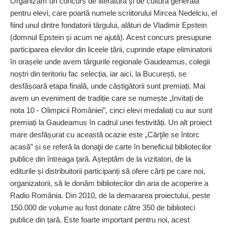
Organizăm un concurs de literatură și de cultură generală
pentru elevi, care poartă numele scriitorului Mircea Nedelciu, el
fiind unul dintre fondatorii târgului, alături de Vladimir Epstein
(domnul Epstein și acum ne ajută). Acest concurs presupune
participarea elevilor din liceele țării, cuprinde etape eliminatorii
în orașele unde avem târgurile regionale Gaudeamus, colegii
noștri din teritoriu fac selecția, iar aici, la București, se
desfășoară etapa finală, unde câștigătorii sunt premiați. Mai
avem un eveniment de tradiție care se numește „Invitați de
nota 10 - Olimpicii României”, cinci elevi medaliați cu aur sunt
premiați la Gaudeamus în cadrul unei festivități. Un alt proiect
mare desfășurat cu această ocazie este „Cărţile se întorc
acasă” și se referă la donaţii de carte în beneficiul bibliotecilor
publice din întreaga ţară. Așteptăm de la vizitatori, de la
editurile și distribuitorii participanți să ofere cărți pe care noi,
organizatorii, să le donăm bibliotecilor din aria de acoperire a
Radio România. Din 2010, de la demararea proiectului, peste
150.000 de volume au fost donate către 350 de biblioteci
publice din țară. Este foarte important pentru noi, acest