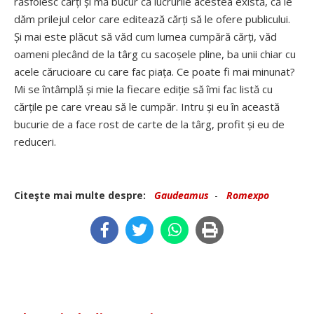
răsfoiesc cărți și mă bucur că lucrurile acestea există, că le
dăm prilejul celor care editează cărți să le ofere publicului.
Și mai este plăcut să văd cum lumea cumpără cărți, văd
oameni plecând de la târg cu sacoșele pline, ba unii chiar cu
acele cărucioare cu care fac piața. Ce poate fi mai minunat?
Mi se întâmplă și mie la fiecare ediție să îmi fac listă cu
cărțile pe care vreau să le cumpăr. Intru și eu în această
bucurie de a face rost de carte de la târg, profit și eu de
reduceri.
Citeşte mai multe despre:
Gaudeamus
-
Romexpo