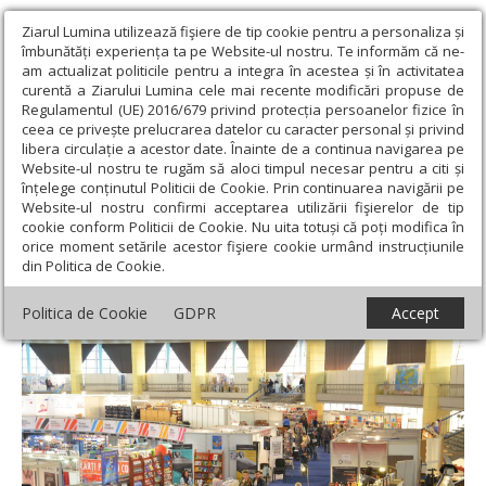
Ziarul Lumina utilizează fişiere de tip cookie pentru a personaliza și
îmbunătăți experiența ta pe Website-ul nostru. Te informăm că ne-
am actualizat politicile pentru a integra în acestea și în activitatea
curentă a Ziarului Lumina cele mai recente modificări propuse de
Regulamentul (UE) 2016/679 privind protecția persoanelor fizice în
ceea ce privește prelucrarea datelor cu caracter personal și privind
libera circulație a acestor date. Înainte de a continua navigarea pe
Website-ul nostru te rugăm să aloci timpul necesar pentru a citi și
Ziarul Lumina
›
Educaţie și Cultură
›
Interviu
›
Concurs de
înțelege conținutul Politicii de Cookie. Prin continuarea navigării pe
literatură pentru elevi la Gaudeamus
Website-ul nostru confirmi acceptarea utilizării fişierelor de tip
cookie conform Politicii de Cookie. Nu uita totuși că poți modifica în
Concurs de literatură pentru elevi la
orice moment setările acestor fişiere cookie urmând instrucțiunile
din Politica de Cookie.
Gaudeamus
Politica de Cookie
GDPR
Accept