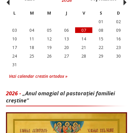
‹
›
2026
L
M
M
J
V
S
D
01
02
03
04
05
06
07
08
09
10
11
12
13
14
15
16
17
18
19
20
21
22
23
24
25
26
27
28
29
30
31
Vezi calendar crestin ortodox »
2026 -
„Anul omagial al pastorației familiei
creștine”