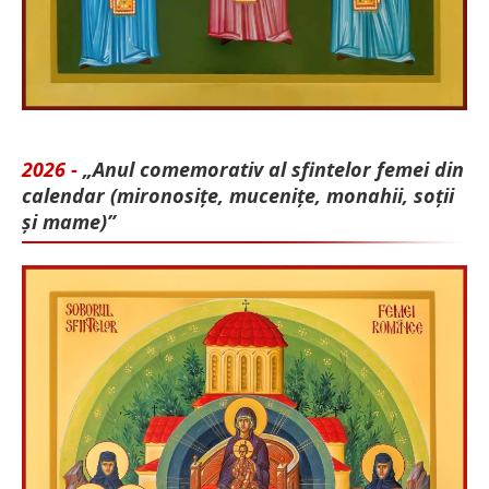
2026 -
„Anul comemorativ al sfintelor femei din
calendar (mironosițe, mu­cenițe, monahii, soții
și mame)”