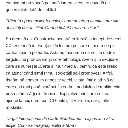
eveniment provoacă pe toată lumea și este o dovadă de
generozitate față de celălalt.
Trăim în epoca noilor tehnologii care ne atrag atenția spre alte
activități decât cititul. Cartea tipărită mai are viitor?
Eu cred că da. Construcția noastră culturală la încept de secol
XXI este încă în esența ei în lectura pe care o facem de pe
cartea tipărită pe hârtie. Asta nu înseamnă că noi, în cadrul
târgului, nu promovăm și noile tehnologii. Avem și o secțiune
care se numește „Carte și multimedia”, pentru că este firesc
ca atunci când simți ritmul societății să-l promovezi. Altfel,
riscăm să construim depozite vechi, uitate, într-o arhivă de
care nu-i mai pasă nimănui. În cadrul modulului de multimedia
prezentăm cărți electronice, dispozitive prin care cultura
ajunge la noi, cum sunt CD-urile și DVD-urile, dar și alte
modalități.
Târgul Internațional de Carte Gaudeamus a ajuns la a 24-a
ediție. Cum vă imaginați ediția a 50-a?