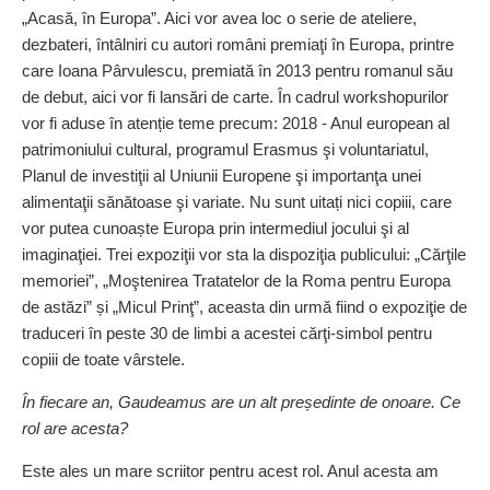
„Acasă, în Europa”. Aici vor avea loc o serie de ateliere,
dezbateri, întâlniri cu autori români premiaţi în Europa, printre
care Ioana Pârvulescu, premiată în 2013 pentru romanul său
de debut, aici vor fi lansări de carte. În cadrul work­shopurilor
vor fi aduse în atenție teme precum: 2018 - Anul european al
patrimoniului cultural, programul Erasmus şi voluntariatul,
Planul de investiţii al Uniunii Europene şi importanţa unei
alimentaţii sănătoase şi variate. Nu sunt uitați nici copiii, care
vor putea cunoaște Europa prin intermediul jocului şi al
imaginaţiei. Trei expoziţii vor sta la dispoziţia publicului: „Cărţile
memoriei”, „Moştenirea Tratatelor de la Roma pentru Europa
de astăzi” și „Micul Prinţ”, aceasta din urmă fiind o expoziţie de
traduceri în peste 30 de limbi a acestei cărţi-simbol pentru
copiii de toate vârstele.
În fiecare an, Gaudeamus are un alt președinte de onoare. Ce
rol are acesta?
Este ales un mare scriitor pentru acest rol. Anul acesta am