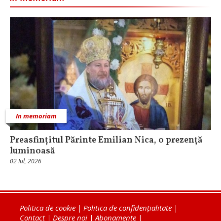
In memoriam
Preasfințitul Părinte Emilian Nica, o prezență
luminoasă
02 Iul, 2026
Politica de cookie
|
Politica de confidențialitate
|
Contact
|
Despre noi
|
Abonamente
|