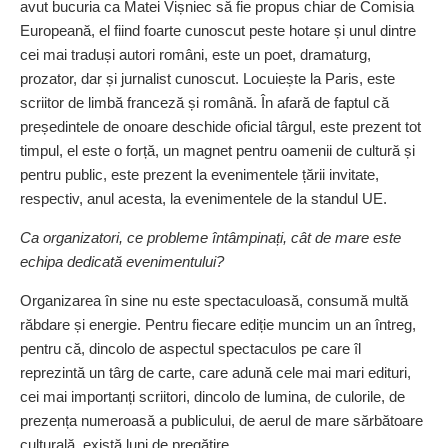
avut bucuria ca Matei Vișniec să fie propus chiar de Comisia
Europeană, el fiind foarte cunoscut peste hotare și unul dintre
cei mai traduși autori români, este un poet, dramaturg,
prozator, dar și jurnalist cunoscut. Locuiește la Paris, este
scriitor de limbă franceză și română. În afară de faptul că
președintele de onoare deschide oficial târgul, este prezent tot
­timpul, el este o forță, un magnet pentru oamenii de cultură și
pentru public, este prezent la evenimentele țării invitate,
respectiv, anul acesta, la evenimentele de la standul UE.
Ca organizatori, ce probleme întâmpinați, cât de mare este
echipa dedicată evenimentului?
Organizarea în sine nu este spectaculoasă, consumă multă
răbdare și energie. Pentru fiecare ediție muncim un an întreg,
pentru că, dincolo de aspectul spectaculos pe care îl
reprezintă un târg de carte, care adună cele mai mari edituri,
cei mai importanți scriitori, dincolo de lumina, de culorile, de
prezența numeroasă a publicului, de aerul de mare sărbătoare
culturală, există luni de pregătire.