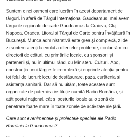
Suntem cinci oameni care lucrăm în acest departament de
târguri. În afară de Târgul Internațional Gaudeamus, mai avem
târgurile regionale de carte Gaudeamus la Craiova, Cluj-
Napoca, Oradea, Litoral și Târgul de Carte pentru Învățătură în
București. Munca administrativă este grea și complexă, zi de
zi suntem atenți la evoluția diferitelor probleme, conlucrăm cu
directorii de edituri, cu primăriile locale, cu sponsorii și
partenerii și, nu în ultimul rând, cu Ministerul Culturii. Apoi,
construcția unui târg este complexă și cuprinde atenția pentru
tot felul de lucruri: locul de desfășurare, paza, curățenia și
asistența sanitară. Dar să nu uităm, toate acestea sunt
organizate de puternica instituție numită Radio România, și
atât postul național, cât și posturile locale au o zonă de
penetrare foarte mare în toate zonele de activitate ale țării.
Care sunt evenimentele și proiectele speciale ale Radio
România la Gaudeamus?