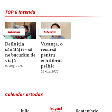
TOP 6 Interviu
Interviu
Interviu
Definiția
Vacanța, o
sănătății - să
resursă
ne bucurăm de
pentru
viață
echilibrul
psihic
02 Aug, 2026
05 Aug, 2026
Calendar ortodox
August
Iulie
Septembrie
O