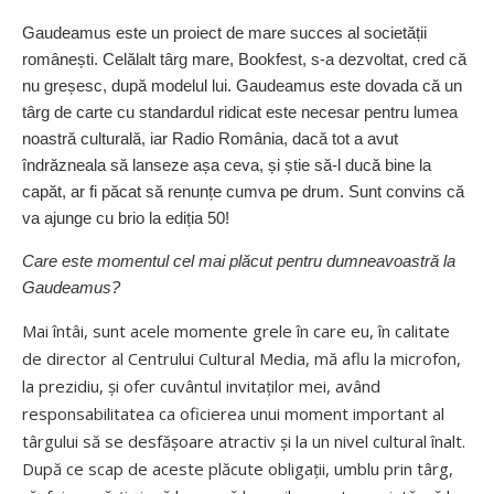
Gaudeamus este un proiect de mare succes al societății
românești. Celălalt târg mare, Bookfest, s-a dezvoltat, cred că
nu greșesc, după modelul lui. Gaudeamus este dovada că un
târg de carte cu standardul ridicat este necesar pentru lumea
noastră culturală, iar Radio România, dacă tot a avut
îndrăzneala să lanseze așa ceva, și știe să-l ducă bine la
capăt, ar fi păcat să renunțe cumva pe drum. Sunt convins că
va ajunge cu brio la ediția 50!
Care este momentul cel mai plăcut pentru dumneavoastră la
Gaudeamus?
Mai întâi, sunt acele momente grele în care eu, în calitate
de director al Centrului Cultural Media, mă aflu la microfon,
la prezidiu, și ofer cuvântul invitaților mei, având
responsabilitatea ca oficierea unui moment important al
târgului să se desfășoare atractiv și la un nivel cultural înalt.
După ce scap de aceste plăcute obligații, umblu prin târg,