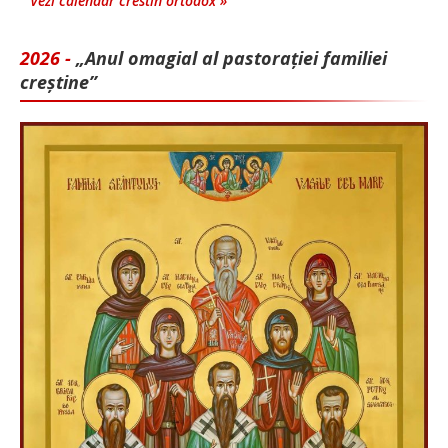
Vezi calendar crestin ortodox »
2026 -
„Anul omagial al pastorației familiei
creștine”