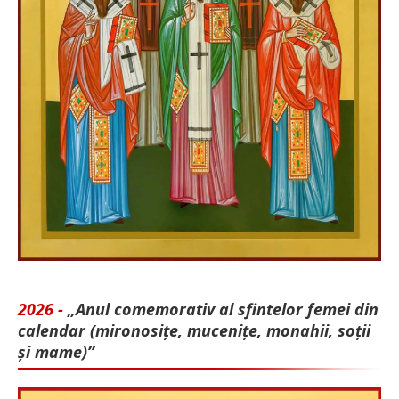
2026 -
„Anul comemorativ al sfintelor femei din
calendar (mironosițe, mu­cenițe, monahii, soții
și mame)”