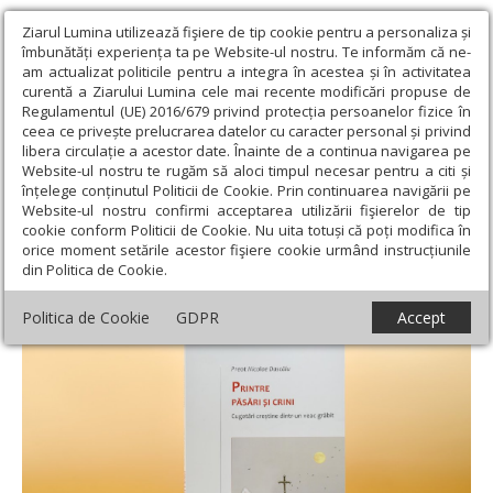
Ziarul Lumina utilizează fişiere de tip cookie pentru a personaliza și
îmbunătăți experiența ta pe Website-ul nostru. Te informăm că ne-
am actualizat politicile pentru a integra în acestea și în activitatea
curentă a Ziarului Lumina cele mai recente modificări propuse de
Regulamentul (UE) 2016/679 privind protecția persoanelor fizice în
ceea ce privește prelucrarea datelor cu caracter personal și privind
libera circulație a acestor date. Înainte de a continua navigarea pe
Website-ul nostru te rugăm să aloci timpul necesar pentru a citi și
Ziarul Lumina
›
Educaţie și Cultură
›
Cultură
›
Bookfest 2022 -
înțelege conținutul Politicii de Cookie. Prin continuarea navigării pe
lansări de volume ale Editurilor Patriarhiei Române
Website-ul nostru confirmi acceptarea utilizării fişierelor de tip
cookie conform Politicii de Cookie. Nu uita totuși că poți modifica în
Bookfest 2022 - lansări de volume ale
orice moment setările acestor fişiere cookie urmând instrucțiunile
din Politica de Cookie.
Editurilor Patriarhiei Române
Politica de Cookie
GDPR
Accept