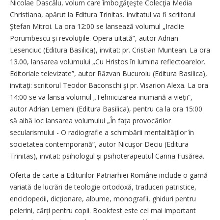
Nicolae Dascălu, volum care îmbogăţeşte Colecţia Media
Christiana, apărut la Editura Trinitas. Invitatul va fi scriitorul
Ştefan Mitroi. La ora 12:00 se lansează volumul „Iraclie
Porumbescu şi revoluţiile. Opera uitată”, autor Adrian
Lesenciuc (Editura Basilica), invitat: pr. Cristian Muntean. La ora
13.00, lansarea volumului „Cu Hristos în lumina reflectoarelor.
Editoriale televizate”, autor Răzvan Bucuroiu (Editura Basilica),
invitaţi: scriitorul Teodor Baconschi şi pr. Visarion Alexa. La ora
14:00 se va lansa volumul „Tehnicizarea inumană a vieții”,
autor Adrian Lemeni (Editura Basilica), pentru ca la ora 15:00
să aibă loc lansarea volumului „În fața provocărilor
secularismului - O radiografie a schimbării mentalităţilor în
societatea contemporană”, autor Nicuşor Deciu (Editura
Trinitas), invitat: psihologul şi psihoterapeutul Carina Fusărea.
Oferta de carte a Editurilor Patriarhiei Române include o gamă
variată de lucrări de teologie ortodoxă, traduceri patristice,
enciclopedii, dicționare, albume, monografii, ghiduri pentru
pelerini, cărți pentru copii. Bookfest este cel mai important