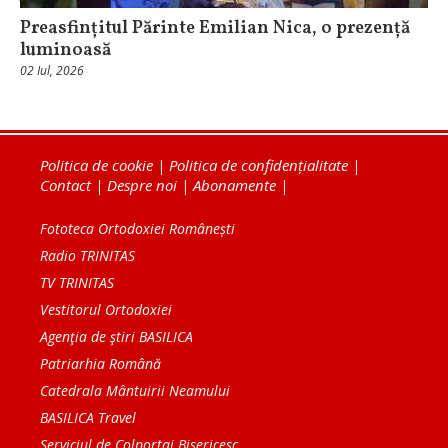
Preasfințitul Părinte Emilian Nica, o prezență
luminoasă
02 Iul, 2026
Politica de cookie
|
Politica de confidențialitate
|
Contact
|
Despre noi
|
Abonamente
|
Fototeca Ortodoxiei Românești
Radio TRINITAS
TV TRINITAS
Vestitorul Ortodoxiei
Agenţia de ştiri BASILICA
Patriarhia Română
Catedrala Mântuirii Neamului
BASILICA Travel
Serviciul de Colportaj Bisericesc