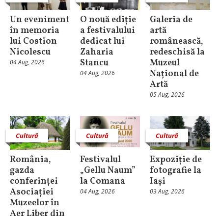
Un eveniment
O nouă ediție
Galeria de
în memoria
a festivalului
artă
lui Costion
dedicat lui
românească,
Nicolescu
Zaharia
redeschisă la
Stancu
Muzeul
04 Aug, 2026
Național de
04 Aug, 2026
Artă
05 Aug, 2026
Cultură
Cultură
Cultură
România,
Festivalul
Expoziție de
gazda
„Gellu Naum”
fotografie la
conferinței
la Comana
Iaşi
Asociației
04 Aug, 2026
03 Aug, 2026
Muzeelor în
Aer Liber din