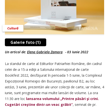
Cultură
Galerie foto (1)
Un articol de:
Elena Gabriela Zamora
-
03 Iunie 2022
La standul de carte al Editurilor Patriarhiei Române, din cadrul
celei de-a 15‑a ediţii a Salonului internaţional de carte
Bookfest 2022, desfăşurat în perioada 1‑5 iunie, la Complexul
Expozițional Romexpo din București, pavilionul B2, au loc
astăzi, 3 iunie, prezentări ale unor colecţii de carte, iar mâine, 4
iunie, sunt programate mai multe lansări de volume. La ora
11:30 are loc
lansarea volumului „Printre păsări şi crini.
Cugetări creştine dintr‑un veac grăbit”
, semnat de pr.