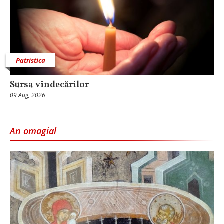
Patristica
Sursa vindecărilor
09 Aug, 2026
An omagial