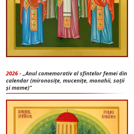
2026 -
„Anul comemorativ al sfintelor femei din
calendar (mironosițe, mu­cenițe, monahii, soții
și mame)”