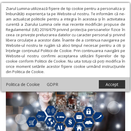
Ziarul Lumina utilizează fişiere de tip cookie pentru a personaliza și
îmbunătăți experiența ta pe Website-ul nostru. Te informăm că ne-
am actualizat politicile pentru a integra în acestea și în activitatea
curentă a Ziarului Lumina cele mai recente modificări propuse de
Regulamentul (UE) 2016/679 privind protecția persoanelor fizice în
ceea ce privește prelucrarea datelor cu caracter personal și privind
libera circulație a acestor date. Înainte de a continua navigarea pe
Website-ul nostru te rugăm să aloci timpul necesar pentru a citi și
Ziarul Lumina
›
Educaţie și Cultură
›
Educaţie
›
Utilizarea
înțelege conținutul Politicii de Cookie. Prin continuarea navigării pe
inteligenţei artificiale în şcoală
Website-ul nostru confirmi acceptarea utilizării fişierelor de tip
cookie conform Politicii de Cookie. Nu uita totuși că poți modifica în
Utilizarea inteligenţei artificiale în şcoală
orice moment setările acestor fişiere cookie urmând instrucțiunile
din Politica de Cookie.
Politica de Cookie
GDPR
Accept