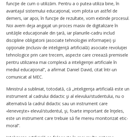
funcţie de cum o utilizăm. Pentru a o putea utiliza bine, în
avantajul sistemului educaţional, vom pilota un astfel de
demers, iar apoi, în funcţie de rezultate, vom extinde procesul.
Noi avem deja angajat un proces masiv de digitalizare în
unităţile educaţionale din ţară, iar planurile-cadru includ
discipline obligatorii (asociate tehnologiei informaţiei) şi
opţionale (inclusiv de inteligenţă artificială) asociate revoluţiei
tehnologice prin care trecem, aspecte care creează premisele
pentru utilizarea mai complexă a inteligenţei artificiale în
mediul educaţional”, a afirmat Daniel David, citat într-un
comunicat al MEC.
Ministrul a subliniat, totodată, că „inteligenţa artificială este un
instrument al cadrului didactic şi al elevului/studentului, nu o
alternativă la cadrul didactic sau un instrument care
«leneveşte» elevul/studentul, şi, foarte important de înţeles,
este un instrument care trebuie să fie mereu monitorizat etic-
moral”.