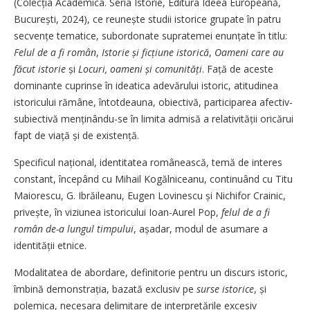
(Colecția Academica. Seria Istorie, Editura Ideea Europeană,
București, 2024), ce reunește studii istorice grupate în patru
secvențe tematice, subordonate supratemei enunțate în titlu:
Felul de a fi român
,
Istorie și ficțiune istorică
,
Oameni care au
făcut istorie
și
Locuri, oameni și comunități
. Față de aceste
dominante cuprinse în ideatica adevărului istoric, atitudinea
istoricului rămâne, întotdeauna, obiectivă, participarea afectiv-
subiectivă menținându-se în limita admisă a relativității oricărui
fapt de viață și de existență.
Specificul național, identitatea românească, temă de interes
constant, începând cu Mihail Kogălniceanu, continuând cu Titu
Maiorescu, G. Ibrăileanu, Eugen Lovinescu și Nichifor Crainic,
privește, în viziunea istoricului Ioan-Aurel Pop,
felul de a fi
român de-a lungul timpului
, așadar, modul de asumare a
identității etnice.
Modalitatea de abordare, definitorie pentru un discurs istoric,
îmbină demonstrația, bazată exclusiv pe
surse istorice
, și
polemica, necesara delimitare de interpretările excesiv