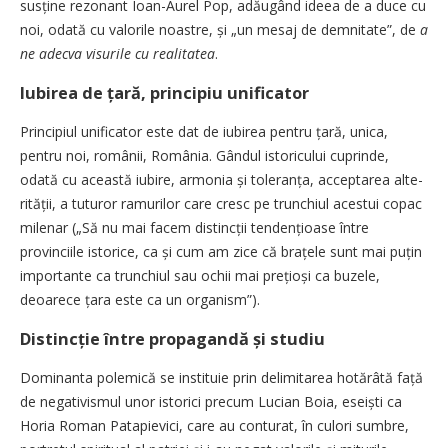
susține rezonant Ioan-Aurel Pop, adăugând ideea de a duce cu
noi, odată cu valorile noastre, și „un mesaj de demnitate”, de
a
ne adecva visurile cu realitatea
.
Iubirea de țară, principiu unificator
Principiul unificator este dat de iubirea pentru țară, unica,
pentru noi, românii, România. Gândul istoricului cuprinde,
odată cu această iubire, armonia și toleranța, acceptarea alte­
rității, a tuturor ramurilor care cresc pe trunchiul acestui copac
milenar („Să nu mai facem distincții tendențioase între
provinciile istorice, ca și cum am zice că brațele sunt mai puțin
importante ca trunchiul sau ochii mai prețioși ca buzele,
deoarece țara este ca un organism”).
Distincție între propagandă și studiu
Dominanta polemică se instituie prin delimitarea hotărâtă față
de negativismul unor istorici precum Lucian Boia, eseiști ca
Horia Roman Patapievici, care au conturat, în culori sumbre,