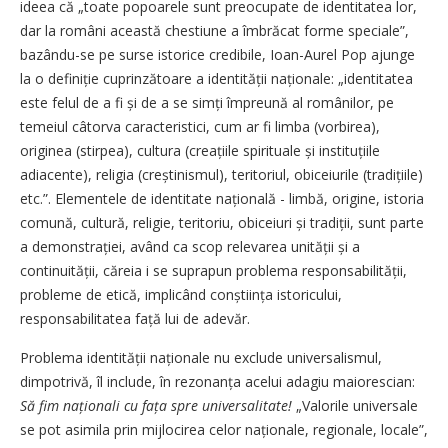
ideea că „toate popoarele sunt preocupate de identitatea lor,
dar la români această chestiune a îmbrăcat forme speciale”,
bazându-se pe surse istorice credibile, Ioan-Aurel Pop ajunge
la o definiție cuprinzătoare a identității naționale: „identitatea
este felul de a fi și de a se simți împreună al românilor, pe
temeiul câtorva caracteristici, cum ar fi limba (vorbirea),
originea (stirpea), cultura (creațiile spirituale și insti­tuțiile
adiacente), religia (creștinismul), teritoriul, obiceiurile (tradițiile)
etc.”. Elementele de identitate națională - limbă, origine, istoria
comună, cultură, religie, teritoriu, obiceiuri și tradiții, sunt parte
a demonstrației, având ca scop relevarea unității și a
continuității, căreia i se suprapun problema responsabilității,
probleme de etică, implicând conștiința istoricului,
responsabilitatea față lui de adevăr.
Problema identității naționale nu exclude universalismul,
dimpotrivă, îl include, în rezo­nanța acelui adagiu maiorescian:
Să fim națio­nali cu fața spre universalitate!
„Valorile universale
se pot asimila prin mijlocirea celor naționale, regionale, locale”,