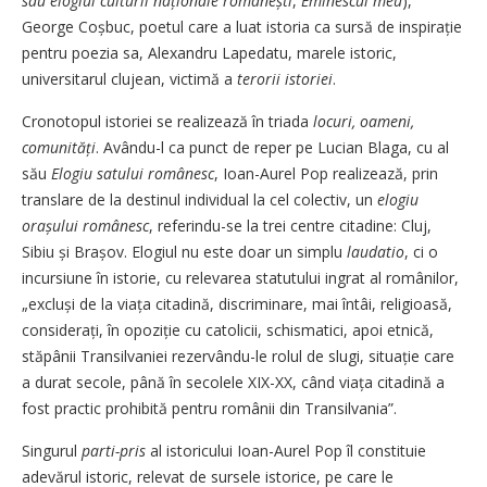
sau elogiul culturii naționale românești
,
Eminescul meu
),
George Coșbuc, poetul care a luat istoria ca sursă de inspirație
pentru poezia sa, Alexandru Lapedatu, marele istoric,
universitarul clujean, victimă a
terorii istoriei
.
Cronotopul istoriei se realizează în triada
locuri, oameni,
comunități
. Avându-l ca punct de reper pe Lucian Blaga, cu al
său
Elogiu satului românesc
, Ioan-Aurel Pop realizează, prin
translare de la destinul individual la cel colectiv, un
elogiu
orașului românesc
, referindu-se la trei centre citadine: Cluj,
Sibiu și Brașov. Elogiul nu este doar un simplu
laudatio
, ci o
incursiune în istorie, cu relevarea statutului ingrat al românilor,
„excluși de la viața citadină, discriminare, mai întâi, religioasă,
considerați, în opoziție cu catolicii, schismatici, apoi etnică,
stăpânii Transilvaniei rezervându-le rolul de slugi, situație care
a durat secole, până în secolele XIX-XX, când viața citadină a
fost practic prohibită pentru românii din Transilvania”.
Singurul
parti-pris
al istoricului Ioan-Aurel Pop îl constituie
adevărul istoric, relevat de sursele istorice, pe care le