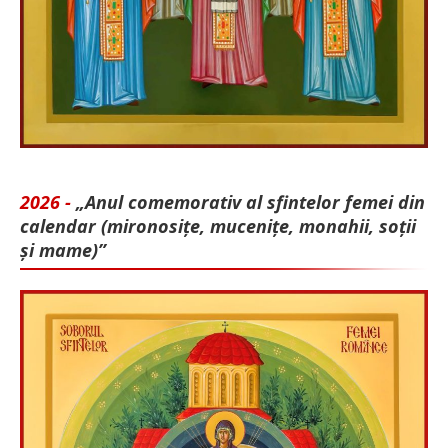
2026 -
„Anul comemorativ al sfintelor femei din
calendar (mironosițe, mu­cenițe, monahii, soții
și mame)”