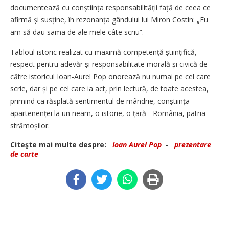
documentează cu conștiința responsabilității față de ceea ce
afirmă și susține, în rezonanța gândului lui Miron Costin: „Eu
am să dau sama de ale mele câte scriu”.
Tabloul istoric realizat cu maximă compe­tență științifică,
respect pentru adevăr și responsabilitate morală și civică de
către istoricul Ioan-Aurel Pop onorează nu numai pe cel care
scrie, dar și pe cel care ia act, prin lectură, de toate acestea,
primind ca răsplată sentimentul de mândrie, conștiința
apartenenței la un neam, o istorie, o țară - România, patria
strămoșilor.
Citeşte mai multe despre:
Ioan Aurel Pop
-
prezentare
de carte