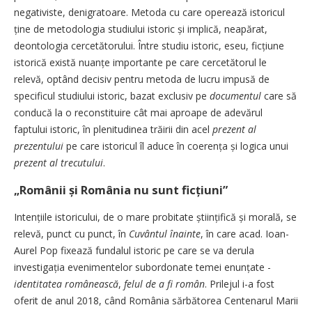
negativiste, denigratoare. Metoda cu care operează istoricul
ține de metodologia studiului istoric și implică, neapărat,
deontologia cercetătorului. Între studiu istoric, eseu, ficțiune
istorică există nuanțe importante pe care cercetătorul le
relevă, optând decisiv pentru metoda de lucru impusă de
specificul studiului istoric, bazat exclusiv pe
documentul
care să
conducă la o reconstituire cât mai aproape de adevărul
faptului istoric, în plenitudinea trăirii din acel
prezent al
prezentului
pe care istoricul îl aduce în coerența și logica unui
prezent al trecutului
.
„Românii și România nu sunt ficțiuni”
Intențiile istoricului, de o mare probitate științifică și morală, se
relevă, punct cu punct, în
Cuvântul înainte
, în care acad. Ioan-
Aurel Pop fixează fundalul istoric pe care se va derula
investigația evenimentelor subordonate temei enunțate -
identitatea românească
,
felul de a fi român
. Prilejul i-a fost
oferit de anul 2018, când România sărbătorea Centenarul Marii