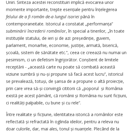
Uniri. Sinteza acestei reconstituiri implică evocarea unor
momente importante, trepte esen­țiale pentru înțelegerea
felului de a fi român de-a lungul isoriei
până în
contemporaneitate. Istoricul a constatat „performanța”
subminării încrederii românilor
, în special a tinerilor, „în toate
instituțiile statului, de ieri și de azi: președinție, guvern,
parlament, monarhie, economie, justiție, armată, biserică,
școală, sistem de sănătate etc.”, ceea ce creează nu numai un
pesimism, ci un defetism îngrijorător. Conștient de limitele
receptării - „această carte nu poate să combată această
viziune sumbră și nu-și propune să facă acest lucru”, istoricul
se prevalează, totuși, de șansa de a propune o altă proiecție,
prin care vrea să-și convingă cititorii că „poporul și România
există pe acest pământ, că românii și România nu sunt ficțiuni,
ci realități palpabile, cu bune și cu rele”.
Între realitate și ficțiune, identitatea istorică a românilor este
reflectată și refractată în oglinda ideilor, pentru a releva nu
doar culorile, dar, mai ales, tonul și nuanțele. Plecând de la