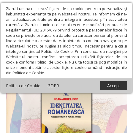
Ziarul Lumina utilizează fişiere de tip cookie pentru a personaliza și
îmbunătăți experiența ta pe Website-ul nostru. Te informăm că ne-
am actualizat politicile pentru a integra în acestea și în activitatea
curentă a Ziarului Lumina cele mai recente modificări propuse de
Regulamentul (UE) 2016/679 privind protecția persoanelor fizice în
ceea ce privește prelucrarea datelor cu caracter personal și privind
libera circulație a acestor date. Înainte de a continua navigarea pe
Website-ul nostru te rugăm să aloci timpul necesar pentru a citi și
Ziarul Lumina
›
Educaţie și Cultură
›
Lumina literară şi artistică
›
înțelege conținutul Politicii de Cookie. Prin continuarea navigării pe
Felul de a fi român - pledoarie pentru adevăr
Website-ul nostru confirmi acceptarea utilizării fişierelor de tip
cookie conform Politicii de Cookie. Nu uita totuși că poți modifica în
Felul de a fi român - pledoarie pentru
orice moment setările acestor fişiere cookie urmând instrucțiunile
din Politica de Cookie.
adevăr
Politica de Cookie
GDPR
Accept