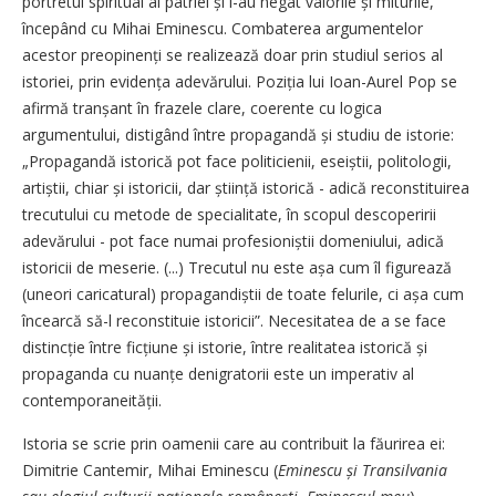
portretul spiritual al patriei și i-au negat valorile și miturile,
începând cu Mihai Eminescu. Combaterea argumentelor
acestor preopinenți se realizează doar prin studiul serios al
istoriei, prin evidența adevărului. Poziția lui Ioan-Aurel Pop se
afirmă tranșant în frazele clare, coerente cu logica
argumentului, distigând între propagandă și studiu de istorie:
„Propagandă istorică pot face politicienii, eseiștii, politologii,
artiștii, chiar și istoricii, dar știință istorică - adică reconstituirea
trecutului cu metode de specialitate, în scopul descoperirii
adevărului - pot face numai profe­sioniștii domeniului, adică
istoricii de meserie. (...) Trecutul nu este așa cum îl figurează
(uneori caricatural) propagandiștii de toate felurile, ci așa cum
încearcă să-l reconstituie istoricii”. Necesitatea de a se face
distincție între ficțiune și istorie, între realitatea istorică și
propaganda cu nuanțe denigratorii este un imperativ al
contemporaneității.
Istoria se scrie prin oamenii care au contribuit la făurirea ei:
Dimitrie Cantemir, Mihai Eminescu (
Eminescu și Transilvania