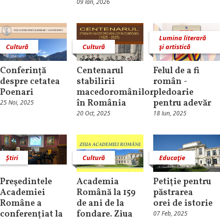
09 Ian, 2026
Lumina literară
Cultură
Cultură
şi artistică
Conferință
Centenarul
Felul de a fi
despre cetatea
stabilirii
român -
Poenari
macedoromânilor
pledoarie
în România
pentru adevăr
25 Noi, 2025
20 Oct, 2025
18 Iun, 2025
Știri
Cultură
Educaţie
Preşedintele
Academia
Petiţie pentru
Academiei
Română la 159
păstrarea
Române a
de ani de la
orei de istorie
conferenţiat la
fondare. Ziua
07 Feb, 2025