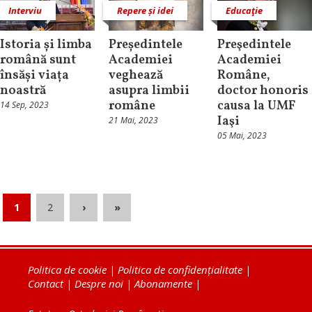
Interviu
Repere și idei
Educaţie
Istoria și limba
Președintele
Preşedintele
română sunt
Academiei
Academiei
însăși viața
veghează
Române,
noastră
asupra limbii
doctor honoris
române
causa la UMF
14 Sep, 2023
Iaşi
21 Mai, 2023
05 Mai, 2023
1
2
›
»
Politica de cookie
|
Politica de confidențialitate
|
Contact
|
Despre noi
|
Abonamente
|