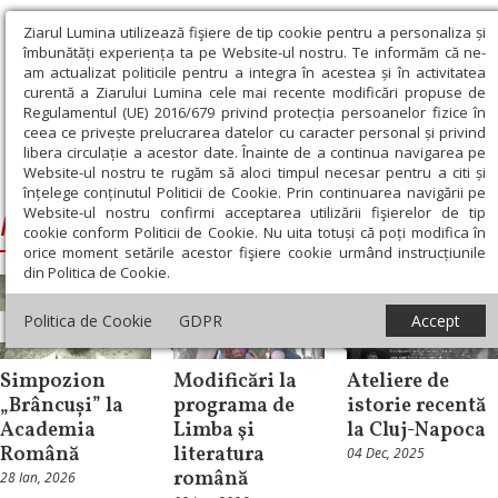
Ziarul Lumina utilizează fişiere de tip cookie pentru a personaliza și
îmbunătăți experiența ta pe Website-ul nostru. Te informăm că ne-
am actualizat politicile pentru a integra în acestea și în activitatea
curentă a Ziarului Lumina cele mai recente modificări propuse de
Regulamentul (UE) 2016/679 privind protecția persoanelor fizice în
ceea ce privește prelucrarea datelor cu caracter personal și privind
libera circulație a acestor date. Înainte de a continua navigarea pe
Website-ul nostru te rugăm să aloci timpul necesar pentru a citi și
Ziarul Lumina
›
Ioan Aurel Pop
înțelege conținutul Politicii de Cookie. Prin continuarea navigării pe
Website-ul nostru confirmi acceptarea utilizării fişierelor de tip
Ioan Aurel Pop
cookie conform Politicii de Cookie. Nu uita totuși că poți modifica în
orice moment setările acestor fişiere cookie urmând instrucțiunile
din Politica de Cookie.
Politica de Cookie
GDPR
Accept
Cultură
Educaţie
Cultură
Simpozion
Modificări la
Ateliere de
„Brâncuși” la
programa de
istorie recentă
Academia
Limba şi
la Cluj-Napoca
Română
literatura
04 Dec, 2025
română
28 Ian, 2026