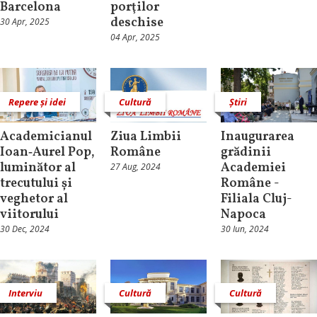
Barcelona
porţilor
deschise
30 Apr, 2025
04 Apr, 2025
Repere și idei
Cultură
Știri
Academicianul
Ziua Limbii
Inaugurarea
Ioan‑Aurel Pop,
Române
grădinii
luminător al
Academiei
27 Aug, 2024
trecutului și
Române -
veghetor al
Filiala Cluj-
viitorului
Napoca
30 Dec, 2024
30 Iun, 2024
Interviu
Cultură
Cultură