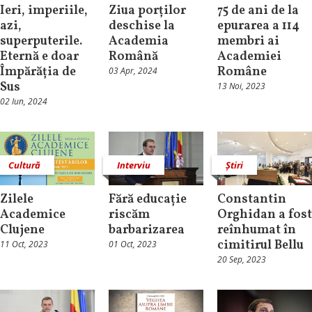
Ieri, imperiile,
Ziua porților
75 de ani de la
azi,
deschise la
epurarea a 114
superputerile.
Academia
membri ai
Eternă e doar
Română
Academiei
Împărăția de
Române
03 Apr, 2024
Sus
13 Noi, 2023
02 Iun, 2024
Cultură
Interviu
Știri
Zilele
Fără educație
Constantin
Academice
riscăm
Orghidan a fost
Clujene
barbarizarea
reînhumat în
cimitirul Bellu
11 Oct, 2023
01 Oct, 2023
20 Sep, 2023