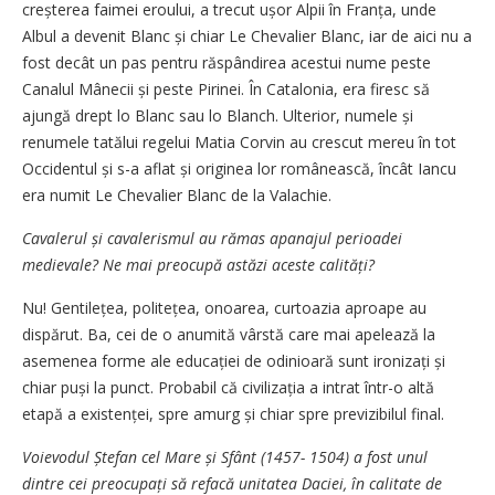
creșterea faimei eroului, a trecut ușor Alpii în Franța, unde
Albul a devenit Blanc și chiar Le Chevalier Blanc, iar de aici nu a
fost decât un pas pentru răspândirea acestui nume peste
Canalul Mânecii și peste Pirinei. În Catalonia, era firesc să
ajungă drept lo Blanc sau lo Blanch. Ulterior, numele și
renumele tatălui regelui Matia Corvin au crescut mereu în tot
Occidentul și s-a aflat și originea lor românească, încât Iancu
era numit Le Chevalier Blanc de la Valachie.
Cavalerul și cavalerismul au rămas apana­jul perioadei
medievale? Ne mai preocupă astăzi aceste calități?
Nu! Gentilețea, politețea, onoarea, curtoazia aproape au
dispărut. Ba, cei de o anumită vârstă care mai ape­lează la
asemenea forme ale educației de odinioară sunt ironizați și
chiar puși la punct. Probabil că civilizația a intrat într-o altă
etapă a existenței, spre amurg și chiar spre previzibilul final.
Voievodul Ștefan cel Mare și Sfânt (1457- 1504) a fost unul
dintre cei preocupați să refacă unitatea Daciei, în calitate de