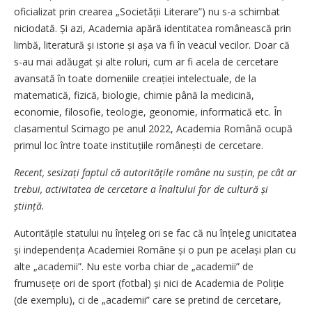
oficializat prin crearea „Societății Literare”) nu s-a schimbat
niciodată. Și azi, Academia apără identitatea românească prin
limbă, literatură și istorie și așa va fi în veacul vecilor. Doar că
s-au mai adăugat și alte roluri, cum ar fi acela de cercetare
avansată în toate domeniile creației intelectuale, de la
matematică, fizică, biologie, chimie până la medicină,
economie, filosofie, teologie, geonomie, informatică etc. În
clasamentul Scimago pe anul 2022, Academia Română ocupă
primul loc între toate instituțiile românești de cercetare.
Recent, sesizați faptul că auto­ri­tățile române nu susțin, pe cât ar
trebui, activitatea de cercetare a înaltului for de cultură și
știință.
Autoritățile statului nu înțeleg ori se fac că nu înțeleg unicitatea
și independența Academiei Române și o pun pe același plan cu
alte „academii”. Nu este vorba chiar de „academii” de
frumusețe ori de sport (fotbal) și nici de Academia de Poliție
(de exemplu), ci de „academii” care se pretind de cercetare,