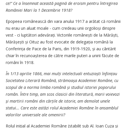
ce!“ Ce a însemnat această pagină de eroism pentru întregirea
României Mari la 1 Decembrie 1918?
Epopeea românească din vara anului 1917 a arătat că românii
nu erau un aluat moale - cum credeau unii orgolioși dinspre
vest - ci luptători adevărați. Victoriile românești de la Mărăști,
Mărășești și Oituz au fost evocate de delegația română la
Conferința de Pace de la Paris, din 1919-1920, și au cântărit
chiar în recunoașterea de către marile puteri a unirii făcute de
români în 1918.
În 1/13 aprilie 1866, mai mulți intelectuali entuziaști înființau
Societatea Literară Română, strămoașa Academiei Române, cu
scopul de a norma limba română și studiul istoriei poporului
român. Între timp, am scos clasicii din literatură, marii voievozi
și martirii români din cărțile de istorie, am demolat unele
statui... Care este astăzi rolul Academiei Române în ansamblul
valorilor universale ale omenirii?
Rolul inițial al Academiei Române (stabilit sub Al. Ioan Cuza și