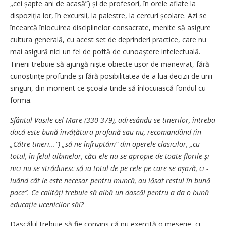
„cei șapte ani de acasă”) și de profesori, în orele aflate la
dispo­ziția lor, în excursii, la palestre, la cercuri școlare. Azi se
încearcă înlocuirea disciplinelor consacrate, menite să asigure
cultura generală, cu acest set de deprinderi practice, care nu
mai asigură nici un fel de poftă de cunoaștere intelectuală.
Tinerii trebuie să ajungă niște obiecte ușor de manevrat, fără
cunoștințe profunde și fără posibilitatea de a lua decizii de unii
singuri, din moment ce școala tinde să înlocuiască fondul cu
forma.
Sfântul Vasile cel Mare (330-379), adresându-se tinerilor, întreba
dacă este bună învăță­tura profană sau nu, recomandând (în
„Către tineri...“) „să ne înfruptăm“ din operele clasicilor, „cu
totul, în felul albinelor, căci ele nu se apropie de toate florile şi
nici nu se străduiesc să ia totul de pe cele pe care se așază, ci -
luând cât le este necesar pentru muncă, au lăsat restul în bună
pace“. Ce calități trebuie să aibă un dascăl pentru a da o bună
educație ucenicilor săi?
Dascălul trebuie să fie convins că nu exercită o meserie, ci