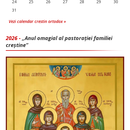
24
25
26
27
28
29
30
31
Vezi calendar crestin ortodox »
2026 -
„Anul omagial al pastorației familiei
creștine”