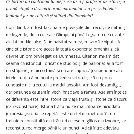
Ce factori au contribuit la alegerea de a fi profesor de istorie, o
primă etapă a devenirii aca­demicianului și a președin­telui
înaltului for de cultură și știință din România?
Copil fiind, am fost fascinat de poveștile din trecut, de mituri și
de legende, de la cele ale Olimpului până la „sama de cuvinte”
ale lui Ion Neculce. Și, în naivitatea mea, mi-am închipuit că
cine știe istorie are acces la toată experiența omenirii și că
devine un om privilegiat de Dumnezeu. Ulterior, mi-am dat
seama că istoricul - oricât de studios și de pasionat ar fi fost -
nu stăpâ­nește nici o taină și nu are capacități superioare altor
intelectuali, că nu poate prevedea viitorul și că nu poate
cunoaște nici trecutul la modul absolut. Am fost dezamăgit,
dar pasiunea căutării în vechi hrisoave a rămas. Așa am înțeles
ce diferență este între istorie ca viață trăită și istorie ca discurs
(ca reconstituire). Istoria trăită nu se mai întoarce niciodată
(expresia „istoria se repetă” este un fel de metaforă), ea
trebuie reconstituită din frânturi culese migălos din izvoare, iar
reconstituirea merge până la un punct. Adică între adevărul