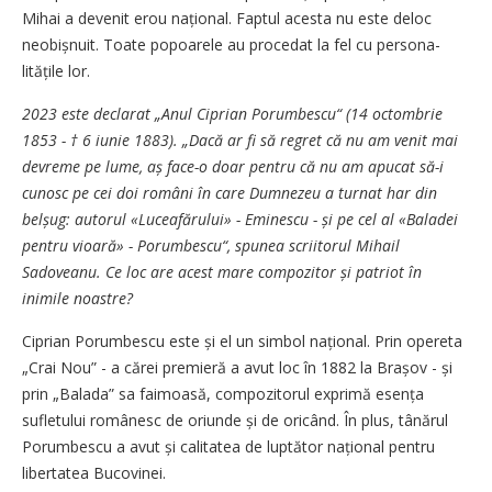
Mihai a devenit erou național. Faptul acesta nu este deloc
neobișnuit. Toate popoarele au procedat la fel cu persona­
litățile lor.
2023 este declarat „Anul Ciprian Porumbescu“ (14 octombrie
1853 - † 6 iunie 1883). „Dacă ar fi să regret că nu am venit mai
devreme pe lume, aș face-o doar pentru că nu am apucat să-i
cunosc pe cei doi români în care Dumnezeu a turnat har din
belșug: autorul «Luceafărului» - Eminescu - și pe cel al «Baladei
pentru vioară» - Porumbescu“, spunea scriitorul Mihail
Sadoveanu. Ce loc are acest mare compozitor și patriot în
inimile noastre?
Ciprian Porumbescu este și el un simbol național. Prin opereta
„Crai Nou” - a cărei premieră a avut loc în 1882 la Brașov - și
prin „Balada” sa faimoasă, compozitorul exprimă esența
sufletului românesc de oriunde și de oricând. În plus, tânărul
Porumbescu a avut și calitatea de luptător național pentru
libertatea Bucovinei.