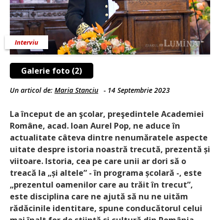
Interviu
Galerie foto (2)
Un articol de:
Maria Stanciu
-
14 Septembrie 2023
La început de an şcolar, preşedintele Academiei
Române, acad. Ioan Aurel Pop, ne aduce în
actualitate câteva dintre nenumăratele aspecte
uitate despre istoria noastră trecută, prezentă și
viitoare. Istoria, cea pe care unii ar dori să o
treacă la „și altele” - în programa școlară -, este
„prezentul oamenilor care au trăit în trecut”,
este disciplina care ne ajută să nu ne uităm
rădăcinile identitare, spune conducătorul celui