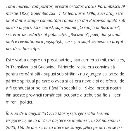
Tatăl marelui compozitor, preotul ortodox Iraclie Porumbescu (9
martie 1823, Golembiovski - † 13 februarie 1896, Sucevița), este
unul dintre stâlpii comu­ni­tății româ­nești din Bucovina aflată sub
austro-ungari. Este ziarist, supranumit „Creangă al Bucovinei“,
secretar de redac­ție al publi­cației „Bucovina“, poet, dar și unul
dintre revolu­țio­narii pașoptiști, care și-a slujit semenii cu prețul
pierderii libertății.
Este vorba despre un preot patriot, așa cum erau mii, mai ales,
în Transilvania și Bucovina. Părintele Iraclie era convins că
pentru românii săi - supuși sub străini - nu ajungea calitatea de
părinte spiritual pe care o avea și că era nevoie și de efortul de
a fi conducător politic. Până în secolul al 19-lea, preoții noștri
din aceste provincii românești ocupate a trebuit să fie și lideri
mireni, politici.
În ziua de 6 august 1917, la Mă­ră­șești, generalul Eremia
Grigorescu, de la a cărui naștere se împlinesc, în 28 noiembrie
2023, 160 de ani, scria cu litere de sânge: „Nici pe aici nu se tre­