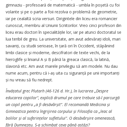
gimnaziu - profesoară de matematică - umbla în poșetă cu foi
volante și pe o parte a foii rezolva o problemă de geometrie,
iar pe cealaltă scria versuri. Dirigintele din liceu era romancier
cunoscut, membru al Uniunii Scriitorilor. Vreo cinci profesori din
liceu erau doctori în specialitățile lor, iar pe atunci doctoratul se
lua teribil de greu. La universitate, am avut adevărați idoli, mari
savanți, cu studii serioase, în țară ori în Occident, stăpânind
limbi clasice și moderne, descifratori de texte vechi, de la
hieroglife și liniarul A și B până la greaca clasică, la latină,
slavonă etc. Am avut marele privilegiu să am modele. Nu dau
nume acum, pentru că i-aș uita cu siguranță pe unii importanți
și nu vreau să fiu nedrept.
Învățatul grec Plutarh (46-126 d. Hr.), în lucrarea „Despre
educarea copiilor“, explică drumul pe care trebuie să-l parcurgă
un copil pentru „a fi desăvâr­șit“. El recomandă Medicina și
Gimnastica pentru îngrijirea corpului și Filosofia ca „leac al
bolilor și al suferințelor sufletului“. O desăvârșire omenească,
fără Dumnezeu. S-a schimbat ceva până astăzi?