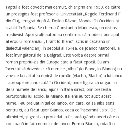
Faptul a fost dovedit mai demult, chiar prin anii 1950, de către
un pres­tigios fost profesor al Uni­ver­si­tății „Regele Ferdinand I”
din Cluj, emigrat după Al Doilea Război Mondial în Occident și
stabilit în Spania. Se chema Constantin Marinescu, un distins
medievist. Apoi și alți autori au confirmat că modelul principal
al eroului romanului „Tirant lo Blanc”, scris în catalană (în
dialectul valencian), în secolul al 15-lea, de Joanot Martorell, a
fost învingătorul de la Belgrad. Este vorba despre primul
roman propriu-zis din Europa care a făcut epocă. Eu am
încercat să dovedesc că numele „Albul” (lo Blanc, lo Blanco) nu
vine de la calitatea etnică de român (Vlacho, Blacho) a lui Iancu
- aproape ne­cunoscută în Occident, unde figura ca ungar - ci
de la numele de Iancu, ajuns în Italia direct, prin prezența
purtătorului lui acolo, la Milano. Italienii au tot auzit acest
nume, l-au preluat inițial ca Ianco, din care, ca să aibă sens
pentru ei, au făcut ușor Bianco, ceea ce înseamnă „alb”. De
altminteri, și grecii au procedat la fel, adăugând uneori câte o
consoană în fața numelui de Ianco. Forma Bianco, odată cu