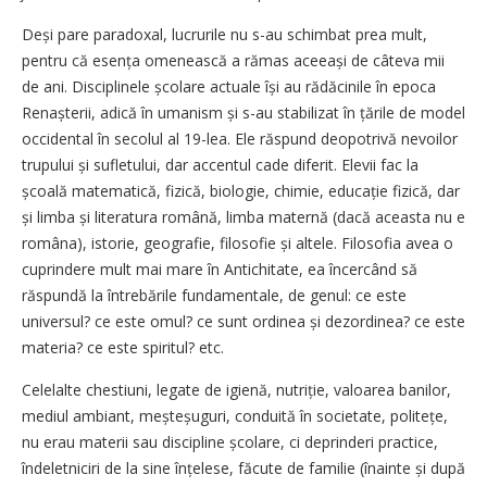
Deși pare paradoxal, lucrurile nu s-au schimbat prea mult,
pentru că esența omenească a rămas aceeași de câteva mii
de ani. Disciplinele șco­lare actuale își au rădăcinile în epoca
Renașterii, adică în umanism și s-au stabilizat în țările de model
occidental în secolul al 19-lea. Ele răspund deopotrivă nevoilor
trupului și sufletului, dar accentul cade diferit. Elevii fac la
școală matematică, fizică, biologie, chimie, educație fizică, dar
și limba și literatura română, limba maternă (dacă aceasta nu e
româna), istorie, geografie, filosofie și altele. Filosofia avea o
cuprindere mult mai mare în Antichitate, ea încercând să
răspundă la întrebările fundamentale, de genul: ce este
universul? ce este omul? ce sunt ordinea și dezordinea? ce este
materia? ce este spiritul? etc.
Celelalte chestiuni, legate de igienă, nutriție, valoarea banilor,
mediul ambiant, meșteșuguri, conduită în societate, politețe,
nu erau materii sau discipline școlare, ci deprinderi practice,
îndeletniciri de la sine înțelese, făcute de familie (înainte și după