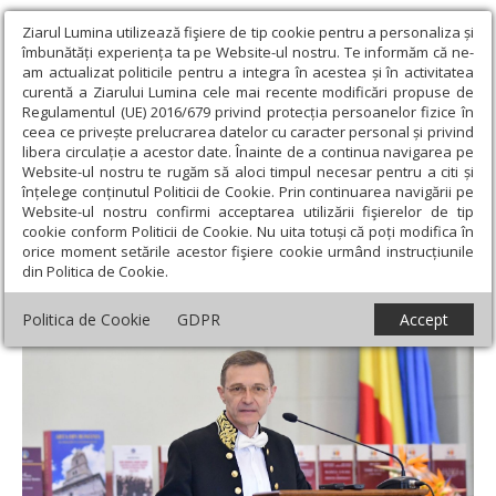
Ziarul Lumina utilizează fişiere de tip cookie pentru a personaliza și
îmbunătăți experiența ta pe Website-ul nostru. Te informăm că ne-
am actualizat politicile pentru a integra în acestea și în activitatea
curentă a Ziarului Lumina cele mai recente modificări propuse de
Regulamentul (UE) 2016/679 privind protecția persoanelor fizice în
ceea ce privește prelucrarea datelor cu caracter personal și privind
libera circulație a acestor date. Înainte de a continua navigarea pe
Website-ul nostru te rugăm să aloci timpul necesar pentru a citi și
Ziarul Lumina
›
Educaţie și Cultură
›
Interviu
›
Istoria și limba
înțelege conținutul Politicii de Cookie. Prin continuarea navigării pe
română sunt însăși viața noastră
Website-ul nostru confirmi acceptarea utilizării fişierelor de tip
cookie conform Politicii de Cookie. Nu uita totuși că poți modifica în
Istoria și limba română sunt însăși viața
orice moment setările acestor fişiere cookie urmând instrucțiunile
din Politica de Cookie.
noastră
Politica de Cookie
GDPR
Accept