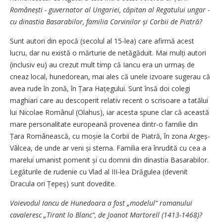
Românești - guvernator al Ungariei, căpitan al Regatului ungar -
cu dinastia Basarabilor, familia Corvinilor și Corbii de Piatră?
Sunt autori din epocă (secolul al 15-lea) care afirmă acest
lucru, dar nu există o mărturie de netăgăduit. Mai mulți autori
(inclusiv eu) au cre­zut mult timp că Iancu era un ur­maș de
cneaz local, hunedorean, mai ales că unele izvoare suge­rau că
avea rude în zonă, în Țara Hațe­gu­lui. Sunt însă doi colegi
maghiari care au descoperit relativ re­cent o scrisoare a tatălui
lui Nicolae Româ­nul (Olahus), iar acesta spune clar că această
mare personalitate euro­peană provenea dintr-o familie din
Țara Românească, cu moșie la Corbii de Pia­tră, în zona Argeș-
Vâlcea, de unde ar veni și ste­ma. Familia era înrudită cu cea a
marelui umanist pomenit și cu domnii din dinastia Basarabilor.
Legăturile de rudenie cu Vlad al III-lea Drăgulea (devenit
Dracula ori Țepeș) sunt dovedite.
Voievodul Iancu de Hunedoara a fost „modelul“ romanului
cavaleresc „Tirant lo Blanc“, de Joanot Martorell (1413-1468)?