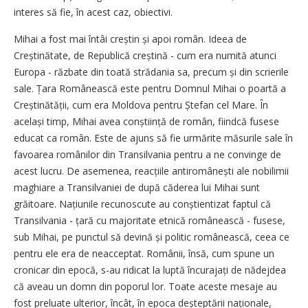
interes să fie, în acest caz, obiectivi.
Mihai a fost mai întâi creștin și apoi român. Ideea de
Creștinătate, de Republică creștină - cum era numită atunci
Europa - răzbate din toată strădania sa, precum și din scrierile
sale. Țara Românească este pentru Domnul Mihai o poartă a
Creștinătății, cum era Moldova pentru Ștefan cel Mare. În
același timp, Mihai avea conștiință de român, fiindcă fusese
educat ca român. Este de ajuns să fie urmărite măsurile sale în
favoarea românilor din Transilvania pentru a ne convinge de
acest lucru. De asemenea, reacțiile antiromânești ale nobilimii
maghiare a Transilvaniei de după căderea lui Mihai sunt
grăitoare. Națiunile recunoscute au conștientizat faptul că
Transilvania - țară cu majoritate etnică românească - fusese,
sub Mihai, pe punctul să devină și politic românească, ceea ce
pentru ele era de neacceptat. Românii, însă, cum spune un
cronicar din epocă, s-au ridicat la luptă încurajați de nădejdea
că aveau un domn din poporul lor. Toate aceste mesaje au
fost preluate ulterior, încât, în epoca deștep­tării naționale,