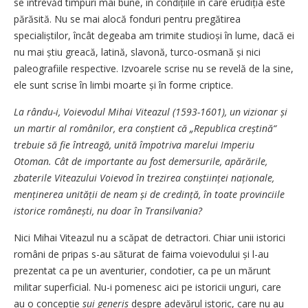
se întrevăd timpuri mai bune, în condițiile în care erudiția este
părăsită. Nu se mai alocă fonduri pentru pregătirea
specialiștilor, încât degeaba am trimite stu­dioși în lume, dacă ei
nu mai știu greacă, latină, slavonă, turco-osmană și nici
paleografiile respective. Izvoarele scrise nu se revelă de la sine,
ele sunt scrise în limbi moarte și în forme criptice.
La rându-i, Voievodul Mihai Viteazul (1593-1601), un vizionar și
un martir al românilor, era conștient că „Republica creș­tină“
trebuie să fie întreagă, unită împotriva marelui Imperiu
Otoman. Cât de importante au fost demersurile, apărările,
zbaterile Viteazului Voievod în trezirea conștiinței naționale,
menținerea unității de neam și de credință, în toate provinciile
istorice românești, nu doar în Transilvania?
Nici Mihai Viteazul nu a scăpat de detractori. Chiar unii istorici
români de pripas s-au săturat de faima voievodului și l-au
prezentat ca pe un aventurier, condotier, ca pe un mărunt
militar superficial. Nu-i pomenesc aici pe istoricii unguri, care
au o concepție
sui generis
despre adevărul istoric, care nu au