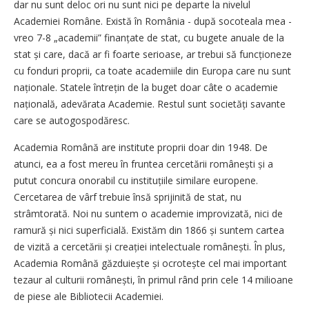
dar nu sunt deloc ori nu sunt nici pe departe la nivelul
Academiei Române. Există în România - după socoteala mea -
vreo 7-8 „academii” finanțate de stat, cu bugete anuale de la
stat și care, dacă ar fi foarte serioase, ar trebui să funcționeze
cu fonduri proprii, ca toate academiile din Europa care nu sunt
naționale. Statele întrețin de la buget doar câte o academie
națională, adevărata Academie. Restul sunt societăți savante
care se autogospodăresc.
Academia Română are institute proprii doar din 1948. De
atunci, ea a fost mereu în fruntea cercetării românești și a
putut concura onorabil cu instituțiile similare europene.
Cercetarea de vârf trebuie însă sprijinită de stat, nu
strâmtorată. Noi nu suntem o academie improvizată, nici de
ramură și nici superficială. Existăm din 1866 și suntem cartea
de vizită a cercetării și creației intelectuale românești. În plus,
Academia Română găzduiește și ocrotește cel mai important
tezaur al culturii românești, în primul rând prin cele 14 milioane
de piese ale Bibliotecii Academiei.