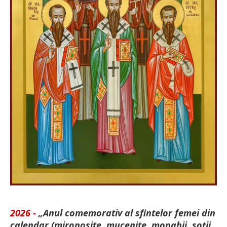
2026 -
„Anul comemorativ al sfintelor femei din
calendar (mironosițe, mu­cenițe, monahii, soții