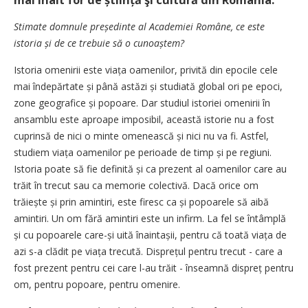
mai înalt for de știință şi cultură din România.
Stimate domnule președinte al Academiei Române, ce este
istoria și de ce trebuie să o cu­noaș­tem?
Istoria omenirii este viața oamenilor, privită din epocile cele
mai îndepărtate și până astăzi și studiată global ori pe epoci,
zone geografice și popoare. Dar studiul istoriei omenirii în
ansamblu este aproape imposibil, această istorie nu a fost
cuprinsă de nici o minte omenească și nici nu va fi. Astfel,
studiem viața oamenilor pe perioade de timp și pe regiuni.
Istoria poate să fie definită și ca prezent al oamenilor care au
trăit în trecut sau ca memorie colectivă. Dacă orice om
trăiește și prin amintiri, este firesc ca și popoarele să aibă
amintiri. Un om fără amintiri este un infirm. La fel se întâmplă
și cu popoarele care-și uită înaintașii, pentru că toată viața de
azi s-a clădit pe viața trecută. Disprețul pentru trecut - care a
fost prezent pentru cei care l-au trăit - înseamnă dispreț pentru
om, pentru popoare, pentru omenire.