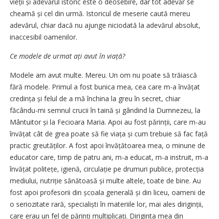
vieții și adevărul istoric este o deosebire, dar tot adevăr se
cheamă și cel din urmă. Istoricul de meserie caută mereu
adevărul, chiar dacă nu ajunge niciodată la adevărul absolut,
inaccesibil oamenilor.
Ce modele de urmat ați avut în viață?
Modele am avut multe. Mereu. Un om nu poate să trăiască
fără modele. Primul a fost bunica mea, cea care m-a învățat
credința și felul de a mă închina la greu în secret, chiar
făcându-mi semnul crucii în taină și gândind la Dumnezeu, la
Mântuitor și la Fecioara Maria. Apoi au fost părinții, care m-au
învățat cât de grea poate să fie viața și cum trebuie să fac față
practic greutăților. A fost apoi învățătoarea mea, o minune de
educator care, timp de patru ani, m-a educat, m-a instruit, m-a
învățat politețe, igienă, circulație pe drumuri publice, protecția
mediului, nutriție sănătoasă și multe altele, toate de bine. Au
fost apoi profesorii din școala generală și din liceu, oameni de
o seriozitate rară, specialiști în materiile lor, mai ales diriginții,
care erau un fel de părinți multipli­cați. Diriginta mea din