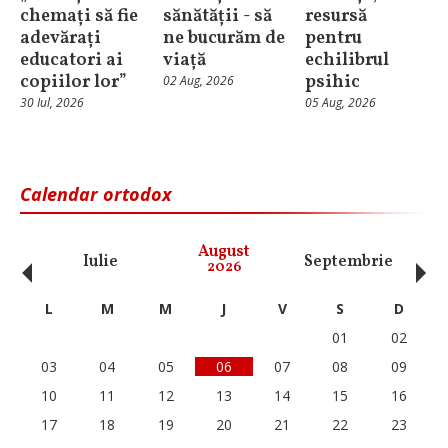
chemați să fie
sănătății - să
resursă
adevărați
ne bucurăm de
pentru
educatori ai
viață
echilibrul
copiilor lor”
psihic
02 Aug, 2026
30 Iul, 2026
05 Aug, 2026
Calendar ortodox
‹
›
August
Iulie
Septembrie
O
2026
L
M
M
J
V
S
D
01
02
03
04
05
06
07
08
09
10
11
12
13
14
15
16
17
18
19
20
21
22
23