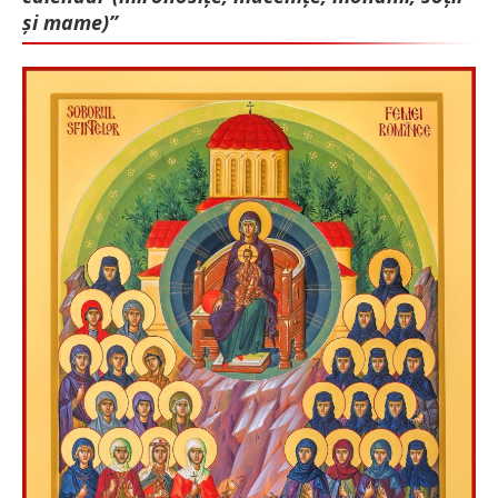
și mame)”