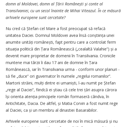
domn al Moldovei, domn al Ță­rii Românești și conte al
Transilvaniei, cu un secol înainte de Mihai Viteazul. În ce măsură
arhivele europene sunt cercetate?
Nu cred că Ștefan cel Mare a fost preocupat să refacă
unitatea Daciei. Domnul Moldovei avea însă conști­ința unei
anumite unități românești, fapt pentru care a controlat ferm
situația politică din Țara Românească („cealaltă Valahie”) și a
devenit mare proprietar de domenii în Transilvania. Cronicile
muntene mai târzii îi dau 17 ani de domnie în Țara
Românească, iar în Transilvania urma - conform unor planuri -
să fie „duce” ori guvernator în numele „regelui romanilor”.
Martorii străini, mulți dintre ei umaniști, l-au numit pe Ștefan
„rege al Daciei”, fiindcă ei știau că cele trei țări asupra cărora
își orienta atenția principele român formaseră cândva, în
Antichitate, Dacia. De altfel, și Matia Corvin a fost numit rege
al Daciei, ca și un membru al dinastiei Basarabilor.
Arhivele europene sunt cercetate de noi în mică măsură și nu