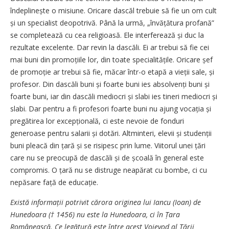
îndeplinește o misiune. Oricare dascăl trebuie să fie un om cult
și un specialist deo­potrivă. Până la urmă, „învățătura profană”
se completează cu cea religioasă. Ele interferează și duc la
rezultate excelente. Dar revin la dascăli. Ei ar trebui să fie cei
mai buni din promoțiile lor, din toate specia­litățile. Oricare șef
de promoție ar trebui să fie, măcar într-o etapă a vieții sale, și
profesor. Din dascăli buni și foarte buni ies absolvenți buni și
foarte buni, iar din dascăli mediocri și slabi ies tineri mediocri și
slabi. Dar pentru a fi profesori foarte buni nu ajung vocația și
pregătirea lor excepțională, ci este nevoie de fonduri
generoase pentru salarii și dotări. Alt­minteri, elevii și studenții
buni pleacă din țară și se risipesc prin lume. Viitorul unei țări
care nu se preocupă de dascăli și de școală în general este
compromis. O țară nu se distruge neapărat cu bombe, ci cu
nepăsare față de educație.
Există informații potrivit cărora originea lui Iancu (Ioan) de
Hunedoara († 1456) nu este la Hunedoara, ci în Țara
Românească. Ce legătură este între acest Voievod al Țării