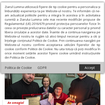
Ziarul Lumina utilizează fişiere de tip cookie pentru a personaliza și
îmbunătăți experiența ta pe Website-ul nostru. Te informăm că ne-
am actualizat politicile pentru a integra în acestea și în activitatea
curentă a Ziarului Lumina cele mai recente modificări propuse de
Regulamentul (UE) 2016/679 privind protecția persoanelor fizice în
ceea ce privește prelucrarea datelor cu caracter personal și privind
libera circulație a acestor date. Înainte de a continua navigarea pe
Website-ul nostru te rugăm să aloci timpul necesar pentru a citi și
Ziarul Lumina
›
Maria Stanciu
înțelege conținutul Politicii de Cookie. Prin continuarea navigării pe
Maria Stanciu
Website-ul nostru confirmi acceptarea utilizării fişierelor de tip
cookie conform Politicii de Cookie. Nu uita totuși că poți modifica în
orice moment setările acestor fişiere cookie urmând instrucțiunile
din Politica de Cookie.
Politica de Cookie
GDPR
Accept
An omagial