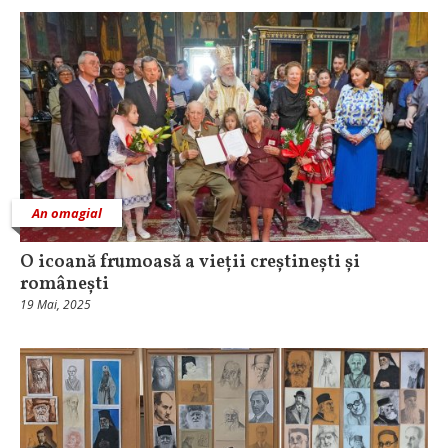
An omagial
O icoană frumoasă a vieții creștinești și
românești
19 Mai, 2025