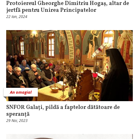
Protoiereul Gheorghe Dimitriu Hogaş, altar de
jertfă pentru Unirea Principatelor
22 Ian, 2024
An omagial
SNFOR Galați, pildă a faptelor dătătoare de
speranță
29 Noi, 2023