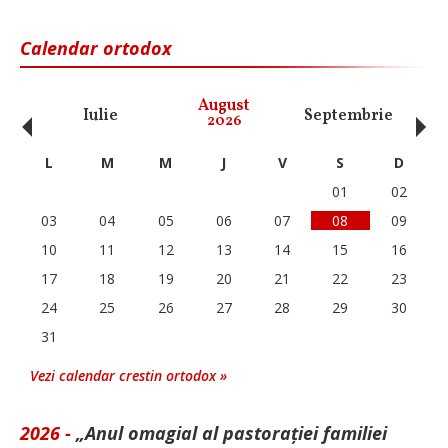
Calendar ortodox
‹
›
August
Iulie
Septembrie
O
2026
L
M
M
J
V
S
D
01
02
03
04
05
06
07
08
09
10
11
12
13
14
15
16
17
18
19
20
21
22
23
24
25
26
27
28
29
30
31
Vezi calendar crestin ortodox »
2026 -
„Anul omagial al pastorației familiei