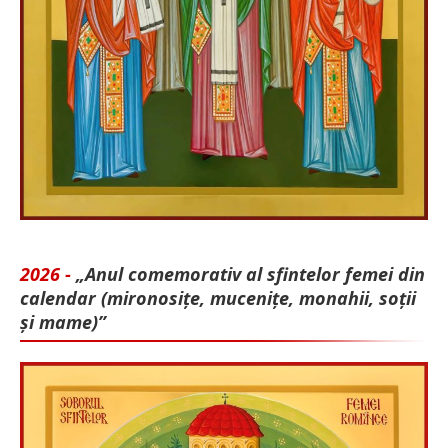
2026 -
„Anul comemorativ al sfintelor femei din
calendar (mironosițe, mu­cenițe, monahii, soții
și mame)”