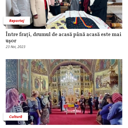
Reportaj
Între frați, drumul de acasă până acasă este mai
ușor
23 Noi, 2023
Cultură