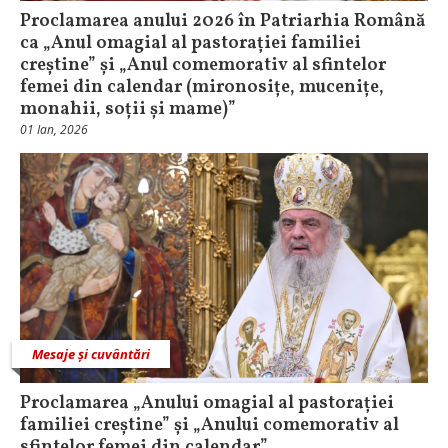
Proclamarea anului 2026 în Patriarhia Română
ca „Anul omagial al pastorației familiei
creștine” și „Anul comemorativ al sfintelor
femei din calendar (mironosițe, mucenițe,
monahii, soții și mame)”
01 Ian, 2026
Mesaje și cuvântări
Proclamarea „Anului omagial al pastorației
familiei creștine” și „Anului comemorativ al
sfintelor femei din calendar”