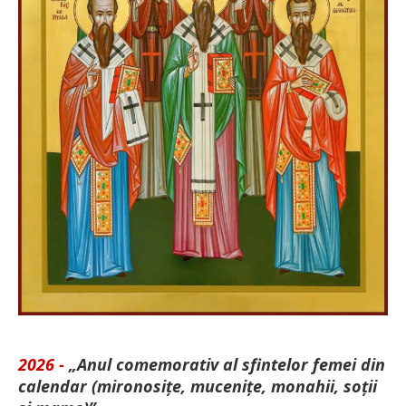
2026 -
„Anul comemorativ al sfintelor femei din
calendar (mironosițe, mu­cenițe, monahii, soții