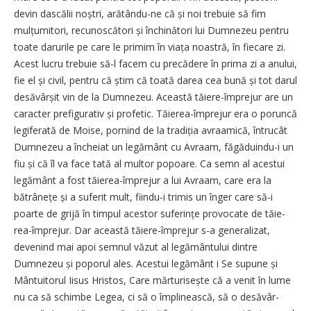
devin dascălii noștri, arătându-ne că și noi trebuie să fim
mulțumitori, recunoscători și închinători lui Dumnezeu pentru
toate darurile pe care le primim în viața noastră, în fiecare zi.
Acest lucru trebuie să-l facem cu precădere în prima zi a anului,
fie el și civil, pentru că știm că toată darea cea bună și tot darul
desăvârșit vin de la Dumnezeu. Această tăiere-împrejur are un
caracter prefigurativ și profetic. Tăierea-împrejur era o poruncă
legiferată de Moise, pornind de la tradiția avraamică, întrucât
Dumnezeu a încheiat un legământ cu Avraam, făgăduindu-i un
fiu și că îl va face tată al multor popoare. Ca semn al acestui
legământ a fost tăierea-împrejur a lui Avraam, care era la
bătrânețe și a suferit mult, fiindu-i trimis un înger care să-i
poarte de grijă în timpul acestor suferințe provocate de tă­ie­
rea-împrejur. Dar această tă­iere-împrejur s-a generalizat,
devenind mai apoi semnul văzut al legământului dintre
Dumnezeu și poporul ales. Acestui legământ i Se supune și
Mântuitorul Iisus Hristos, Care mărturisește că a venit în lume
nu ca să schimbe Legea, ci să o împlinească, să o desă­vâr­