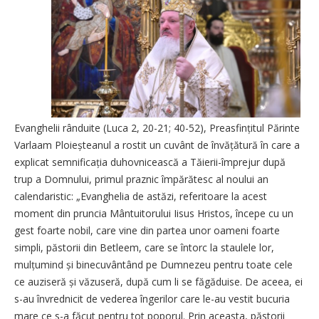
Evanghelii rânduite (Luca 2, 20-21; 40-52), Prea­sfin­țitul Părinte
Varlaam Ploieș­tea­nul a rostit un cuvânt de învățătură în care a
explicat sem­ni­ficația duhovnicească a Tăierii-împrejur după
trup a Domnului, primul praznic împărătesc al noului an
calendaristic: „Evanghelia de astăzi, referitoare la acest
moment din pruncia Mântuitorului Iisus Hristos, începe cu un
gest foarte nobil, care vine din partea unor oameni foarte
simpli, păstorii din Betleem, care se întorc la staulele lor,
mulțumind și binecuvântând pe Dumnezeu pentru toate cele
ce auziseră și văzuseră, după cum li se făgăduise. De aceea, ei
s-au învrednicit de vederea îngerilor care le-au vestit bucuria
mare ce s-a făcut pentru tot poporul. Prin aceasta, păstorii