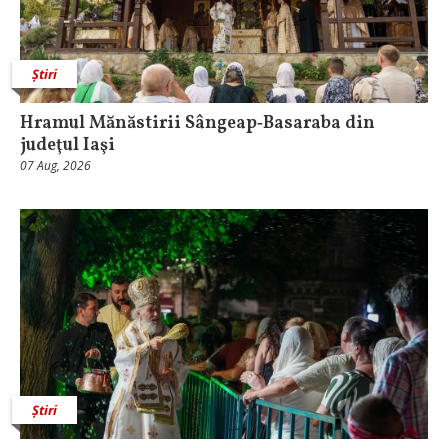
Știri
Hramul Mănăstirii Sângeap‑Basaraba din
judeţul Iaşi
07 Aug, 2026
Știri