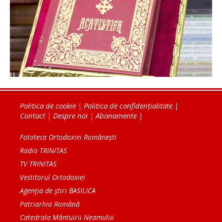
Politica de cookie
|
Politica de confidențialitate
|
Contact
|
Despre noi
|
Abonamente
|
Fototeca Ortodoxiei Românești
Radio TRINITAS
TV TRINITAS
Vestitorul Ortodoxiei
Agenţia de ştiri BASILICA
Patriarhia Română
Catedrala Mântuirii Neamului