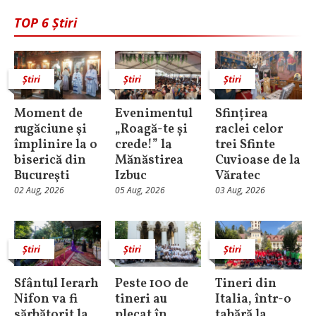
TOP 6 Știri
Știri
Știri
Știri
Moment de
Evenimentul
Sfințirea
rugăciune şi
„Roagă-te și
raclei celor
împlinire la o
crede!” la
trei Sfinte
biserică din
Mănăstirea
Cuvioase de la
Bucureşti
Izbuc
Văratec
02 Aug, 2026
05 Aug, 2026
03 Aug, 2026
Știri
Știri
Știri
Sfântul Ierarh
Peste 100 de
Tineri din
Nifon va fi
tineri au
Italia, într-o
sărbătorit la
plecat în
tabără la