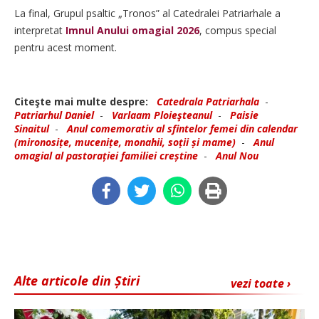
La final, Grupul psaltic „Tronos” al Catedralei Patriarhale a
interpretat
Imnul Anului omagial 2026
, compus special
pentru acest moment.
Citeşte mai multe despre:
Catedrala Patriarhala
-
Patriarhul Daniel
-
Varlaam Ploieşteanul
-
Paisie
Sinaitul
-
Anul comemorativ al sfintelor femei din calendar
(mironosițe, mucenițe, monahii, soții și mame)
-
Anul
omagial al pastorației familiei creștine
-
Anul Nou
Alte articole din Știri
vezi toate ›