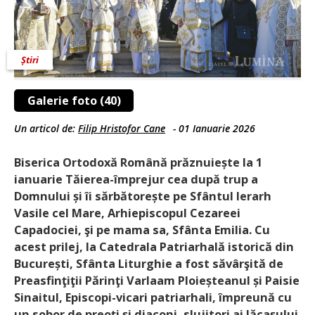
Știri
Galerie foto (40)
Un articol de:
Filip Hristofor Cane
-
01 Ianuarie 2026
Biserica Ortodoxă Română prăznuiește la 1
ianuarie Tăierea-împrejur cea după trup a
Domnului și îi sărbătorește pe Sfântul Ierarh
Vasile cel Mare, Arhiepiscopul Cezareei
Capadociei, şi pe mama sa, Sfânta Emilia. Cu
acest prilej, la Catedrala Patriarhală istorică din
București, Sfânta Liturghie a fost săvârşită de
Preasfinţiţii Părinţi Varlaam Ploieșteanul și Paisie
Sinaitul, Episcopi-vicari patriarhali, împreună cu
un sobor de preoți și diaconi, slujitori ai lăcașului