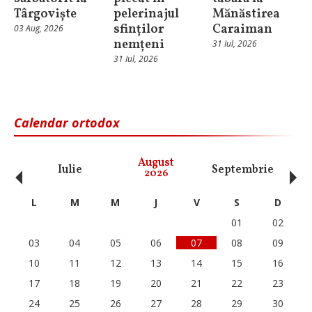
Târgoviște
pelerinajul
Mănăstirea
sfinților
Caraiman
03 Aug, 2026
nemțeni
31 Iul, 2026
31 Iul, 2026
Calendar ortodox
‹
›
August
Iulie
Septembrie
O
2026
L
M
M
J
V
S
D
01
02
03
04
05
06
07
08
09
10
11
12
13
14
15
16
17
18
19
20
21
22
23
24
25
26
27
28
29
30