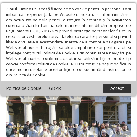
Ziarul Lumina utilizează fişiere de tip cookie pentru a personaliza și
îmbunătăți experiența ta pe Website-ul nostru. Te informăm că ne-
am actualizat politicile pentru a integra în acestea și în activitatea
curentă a Ziarului Lumina cele mai recente modificări propuse de
Regulamentul (UE) 2016/679 privind protecția persoanelor fizice în
ceea ce privește prelucrarea datelor cu caracter personal și privind
libera circulație a acestor date. Înainte de a continua navigarea pe
Website-ul nostru te rugăm să aloci timpul necesar pentru a citi și
Ziarul Lumina
›
Actualitate religioasă
›
Știri
›
Prima zi a Anului
înțelege conținutul Politicii de Cookie. Prin continuarea navigării pe
Nou la Catedrala Patriarhală
Website-ul nostru confirmi acceptarea utilizării fişierelor de tip
cookie conform Politicii de Cookie. Nu uita totuși că poți modifica în
Prima zi a Anului Nou la Catedrala
orice moment setările acestor fişiere cookie urmând instrucțiunile
din Politica de Cookie.
Patriarhală
Politica de Cookie
GDPR
Accept