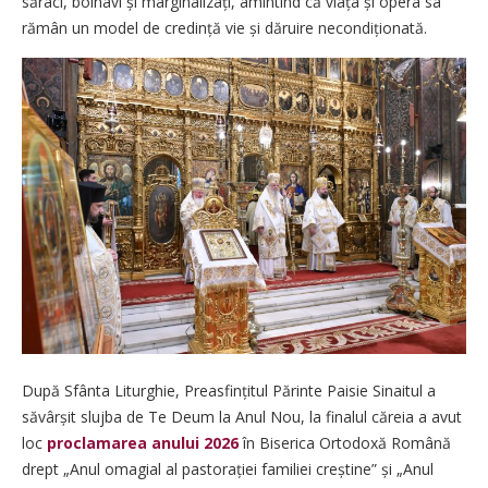
săraci, bolnavi și marginalizați, amintind că viața și opera sa
rămân un model de credință vie și dăruire necondițio­nată.
După Sfânta Liturghie, Prea­sfințitul Părinte Paisie Sinaitul a
săvârșit slujba de Te Deum la Anul Nou, la finalul căreia a avut
loc
proclamarea anului 2026
în Biserica Ortodoxă Română
drept „Anul omagial al pastorației familiei creș­tine” și „Anul