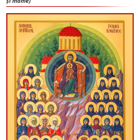
și mame)”