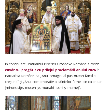
În continuare, Patriarhul Bisericii Ortodoxe Române a rostit
cuvântul pregătit cu prilejul proclamării anului 2026
în
Patriarhia Română ca „Anul omagial al pas­to­rației familiei
creștine” și „Anul comemorativ al sfintelor femei din calendar
(miro­no­sițe, mucenițe, monahii, soții și mame)”.