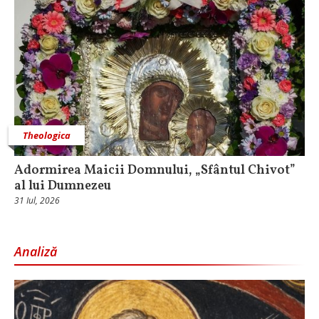
Theologica
Adormirea Maicii Domnului, „Sfântul Chivot”
al lui Dumnezeu
31 Iul, 2026
Analiză