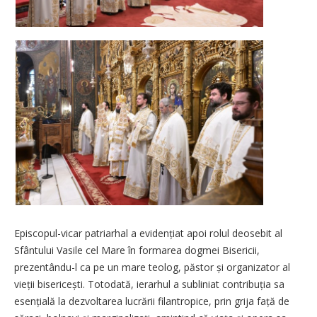
Episcopul-vicar patriarhal a evidențiat apoi rolul deosebit al
Sfântului Vasile cel Mare în formarea dogmei Bisericii,
prezentându-l ca pe un mare teolog, păstor și organizator al
vieții bise­ri­cești. Totodată, ierarhul a subliniat contri­bu­ția sa
esențială la dez­voltarea lucrării filantropice, prin grija față de