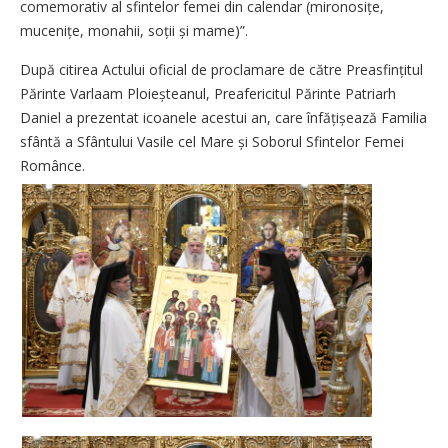
comemorativ al sfintelor femei din calendar (miro­nosițe,
muce­nițe, monahii, soții și mame)”.
După citirea Actului oficial de proclamare de către Preasfințitul
Părinte Varlaam Ploieșteanul, Preafericitul Părinte Patriarh
Daniel a prezentat icoanele acestui an, care înfățișează Familia
sfântă a Sfântului Vasile cel Mare și Soborul Sfintelor Femei
Românce.