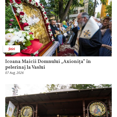
Știri
Icoana Maicii Domnului „Axionița” în
pelerinaj la Vaslui
07 Aug, 2026