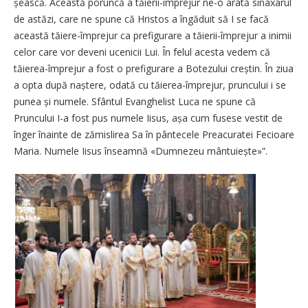
șească. Această poruncă a tăierii-împrejur ne-o arată sinaxarul
de astăzi, care ne spune că Hristos a îngăduit să I se facă
această tăiere-împrejur ca prefigurare a tăierii-împrejur a inimii
celor care vor deveni ucenicii Lui. În felul acesta vedem că
tăierea-împrejur a fost o prefigurare a Botezului creștin. În ziua
a opta după naștere, odată cu tăierea-împrejur, pruncului i se
punea și numele. Sfântul Evanghelist Luca ne spune că
Pruncului I-a fost pus numele Iisus, așa cum fusese vestit de
înger înainte de zămislirea Sa în pântecele Preacuratei Fecioare
Maria. Numele Iisus înseamnă «Dumnezeu mân­tu­iește»”.