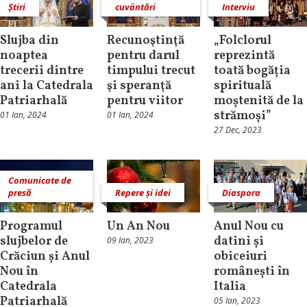
Știri
cuvântări
Interviu
Slujba din
Recunoştinţă
„Folclorul
noaptea
pentru darul
reprezintă
trecerii dintre
timpului trecut
toată bogăția
ani la Catedrala
şi speranţă
spirituală
Patriarhală
pentru viitor
moștenită de la
strămoși”
01 Ian, 2024
01 Ian, 2024
27 Dec, 2023
Comunicate de
presă
Repere și idei
Diaspora
Programul
Un An Nou
Anul Nou cu
slujbelor de
datini și
09 Ian, 2023
Crăciun și Anul
obiceiuri
Nou în
românești în
Catedrala
Italia
Patriarhală
05 Ian, 2023