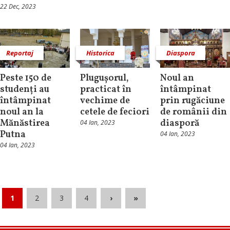
22 Dec, 2023
Reportaj
Historica
Diaspora
Peste 150 de
Plugușorul,
Noul an
studenți au
practicat în
întâmpinat
întâmpinat
vechime de
prin rugăciune
noul an la
cetele de feciori
de românii din
Mănăstirea
diasporă
04 Ian, 2023
Putna
04 Ian, 2023
04 Ian, 2023
1
2
3
4
›
»