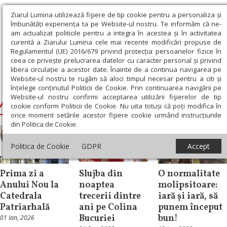
Ziarul Lumina utilizează fişiere de tip cookie pentru a personaliza și
îmbunătăți experiența ta pe Website-ul nostru. Te informăm că ne-
am actualizat politicile pentru a integra în acestea și în activitatea
curentă a Ziarului Lumina cele mai recente modificări propuse de
Regulamentul (UE) 2016/679 privind protecția persoanelor fizice în
ceea ce privește prelucrarea datelor cu caracter personal și privind
libera circulație a acestor date. Înainte de a continua navigarea pe
Website-ul nostru te rugăm să aloci timpul necesar pentru a citi și
Ziarul Lumina
›
Anul Nou
înțelege conținutul Politicii de Cookie. Prin continuarea navigării pe
Website-ul nostru confirmi acceptarea utilizării fişierelor de tip
Anul Nou
cookie conform Politicii de Cookie. Nu uita totuși că poți modifica în
orice moment setările acestor fişiere cookie urmând instrucțiunile
din Politica de Cookie.
Politica de Cookie
GDPR
Accept
Știri
Știri
Educaţie
Prima zi a
Slujba din
O normalitate
Anului Nou la
noaptea
molipsitoare:
Catedrala
trecerii dintre
iară și iară, să
Patriarhală
ani pe Colina
punem început
Bucuriei
bun!
01 Ian, 2026