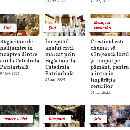
31 Dec, 2025
13 Ian, 2025
Mesaje și
Știri
Știri
cuvântări
Rugăciune de
Începutul
Creştinul este
mulțumire în
anului civil
chemat să
noaptea dintre
marcat prin
sfinţească locul
ani la Catedrala
rugăciune la
şi timpul pe
Patriarhală
Catedrala
pământ, pentru
Patriarhală
a intra în
01 Ian, 2025
Împărăţia
01 Ian, 2025
cerurilor
01 Ian, 2025
Repere și idei
Diaspora
Știri