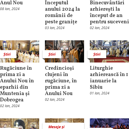
Anul Nou
Începutul
Binecuvântări
anului 2024 la
arhierești la
08 Ian, 2024
românii de
început de an
peste granițe
pentru suceveni
03 Ian, 2024
02 Ian, 2024
Știri
Știri
Știri
Rugăciune în
Credincioşi
Liturghie
prima zi a
clujeni în
arhierească în 1
Anului Nou în
rugăciune, în
ianuarie la
eparhii din
prima zi a
Sibiu
Muntenia și
Anului Nou
01 Ian, 2024
Dobrogea
02 Ian, 2024
02 Ian, 2024
Mesaje și