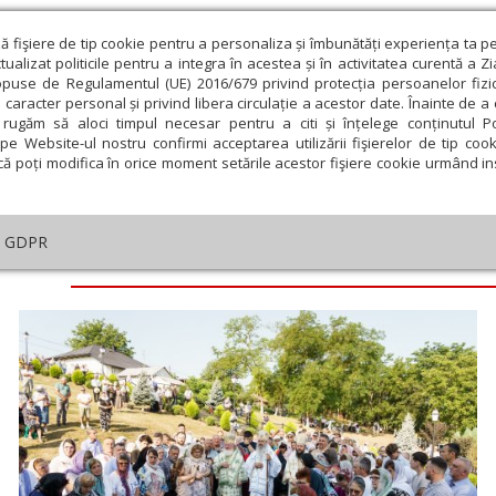
ză fişiere de tip cookie pentru a personaliza și îmbunătăți experiența ta p
alizat politicile pentru a integra în acestea și în activitatea curentă a Z
opuse de Regulamentul (UE) 2016/679 privind protecția persoanelor fizi
 caracter personal și privind libera circulație a acestor date. Înainte de 
eologie și spiritualitate
Educaţie și Cultură
Societate
rugăm să aloci timpul necesar pentru a citi și înțelege conținutul Pol
pe Website-ul nostru confirmi acceptarea utilizării fişierelor de tip cook
că poți modifica în orice moment setările acestor fişiere cookie urmând ins
GDPR