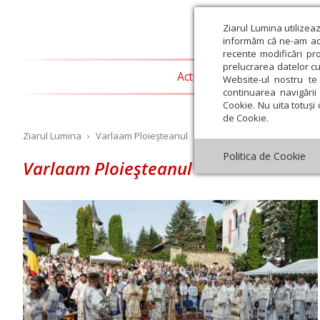
Ziarul Lumina utilizea
informăm că ne-am actu
recente modificări pr
prelucrarea datelor cu
Actualitate religioasă
T
Website-ul nostru te 
continuarea navigării 
Cookie. Nu uita totuși 
de Cookie.
Ziarul Lumina
›
Varlaam Ploieşteanul
Politica de Cookie
Varlaam Ploieşteanul