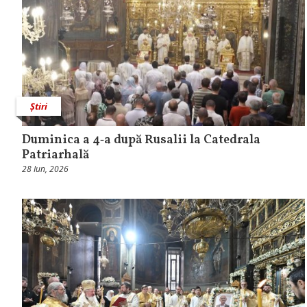
Știri
Duminica a 4‑a după Rusalii la Catedrala
Patriarhală
28 Iun, 2026