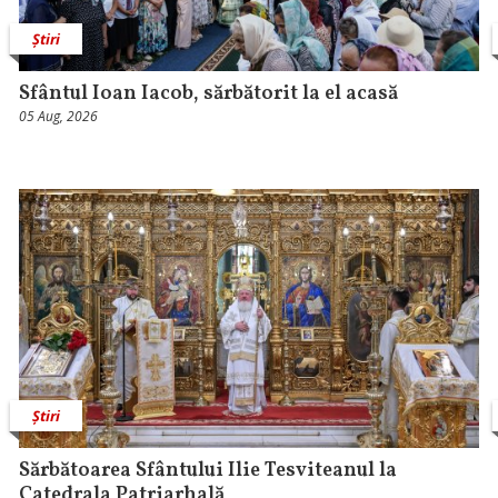
Știri
Sfântul Ioan Iacob, sărbătorit la el acasă
05 Aug, 2026
Știri
Sărbătoarea Sfântului Ilie Tesviteanul la
Catedrala Patriarhală