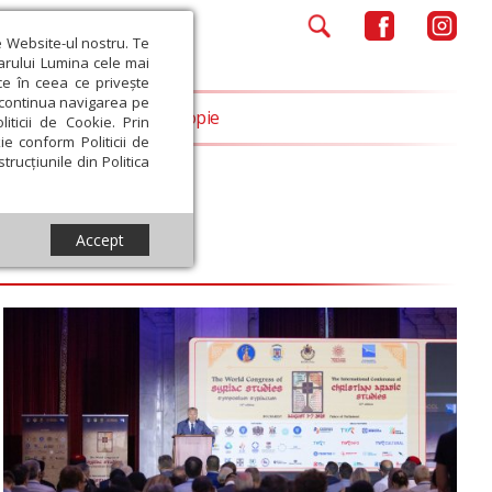
e Website-ul nostru. Te
iarului Lumina cele mai
ce în ceea ce privește
a continua navigarea pe
Opinii
Filantropie
iticii de Cookie. Prin
ie conform Politicii de
trucțiunile din Politica
Accept