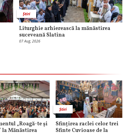
Știri
Liturghie arhierească la mănăstirea
suceveană Slatina
07 Aug, 2026
Știri
entul „Roagă-te și
Sfințirea raclei celor trei
” la Mănăstirea
Sfinte Cuvioase de la