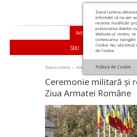
Ziarul Lumina utilizea
informăm că ne-am actu
recente modificări pr
prelucrarea datelor cu
Actualitate religioasă
T
Website-ul nostru te 
continuarea navigării 
Cookie. Nu uita totuși 
Știri
Mesaje și cuvântări
de Cookie.
Politica de Cookie
Ziarul Lumina
›
Actualitate religioasă
›
Știri
›
Ce
Ceremonie militară și re
Ziua Armatei Române
st
Septembrie
Octombrie
Noiembrie
Decembrie
Ianuar