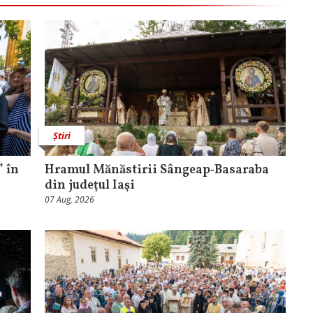
Știri
 în
Hramul Mănăstirii Sângeap‑Basaraba
din judeţul Iaşi
07 Aug, 2026