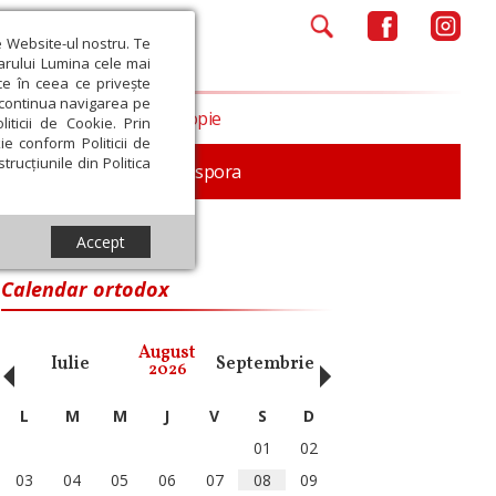
e Website-ul nostru. Te
iarului Lumina cele mai
ce în ceea ce privește
a continua navigarea pe
Opinii
Filantropie
iticii de Cookie. Prin
ie conform Politicii de
trucțiunile din Politica
In memoriam
Diaspora
Accept
Calendar ortodox
‹
›
August
Iulie
Septembrie
Octombrie
Noiembri
2026
L
M
M
J
V
S
D
01
02
03
04
05
06
07
08
09