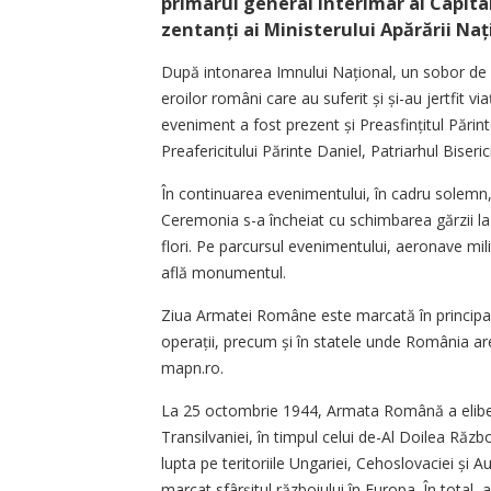
primarul general interimar al Capitale
zentanți ai Ministerului Apărării Nați
După intonarea Imnului Național, un sobor de pr
eroilor români care au suferit și și-au jertfit v
eveniment a fost prezent și Preasfințitul Părin
Preafericitului Părinte Daniel, Patriarhul Bise
În continuarea evenimentului, în cadru solemn, 
Ceremonia s-a încheiat cu schimbarea gărzii 
flori. Pe parcursul evenimentului, aeronave mi
află monumentul.
Ziua Armatei Române este marcată în principalel
operații, precum și în statele unde România ar
mapn.ro.
La 25 octombrie 1944, Armata Română a eliberat 
Transilvaniei, în timpul celui de-Al Doilea Răzb
lupta pe teritoriile Ungariei, Cehoslovaciei și Au
marcat sfârșitul războiului în Europa. În total,