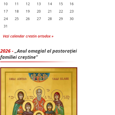
10
11
12
13
14
15
16
17
18
19
20
21
22
23
24
25
26
27
28
29
30
31
Vezi calendar crestin ortodox »
2026 -
„Anul omagial al pastorației
familiei creștine”