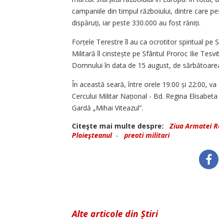
campaniile din timpul războiului, dintre care p
dispăruți, iar peste 330.000 au fost răniți.
Forțele Terestre îl au ca ocrotitor spiritual pe
Militară îl cins­tește pe Sfântul Proroc Ilie Te
Domnului în data de 15 august, de sărbătoarea
În această seară, între orele 19:00 și 22:00, va
Cercului Militar Național - Bd. Regina Elisabeta 
Gardă „Mihai Viteazul”.
Citeşte mai multe despre:
Ziua Armatei 
Ploieşteanul
-
preoti militari
Alte articole din Știri