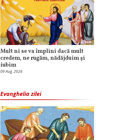
Mult ni se va împlini dacă mult
credem, ne rugăm, nădăjduim și
iubim
09 Aug, 2026
Evanghelia zilei