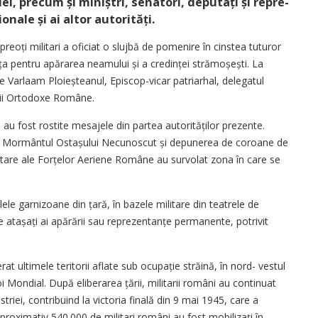
i, precum și mi­niștri, senatori, deputați și repre­
onale și ai altor autorități.
eoți militari a oficiat o slujbă de pomenire în cinstea tuturor
iața pentru apărarea neamului și a credinței strămo­șești. La
te Varlaam Ploieșteanul, Episcop-vicar patriarhal, delegatul
ricii Ortodoxe Române.
au fost rostite mesajele din partea autorităților prezente.
la Mormântul Ostașului Necunoscut și depunerea de coroane de
litare ale Forțelor Aeriene Române au survolat zona în care se
e garnizoane din țară, în bazele militare din teatrele de
e atașați ai apărării sau reprezentanțe permanente, potrivit
ultimele teritorii aflate sub ocupație străină, în nord- vestul
oi Mondial. După eliberarea țării, militarii români au continuat
striei, contribuind la victoria finală din 9 mai 1945, care a
 aproximativ 540.000 de militari români au fost mobilizați în