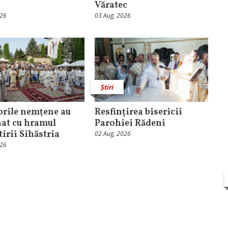
Văratec
026
03 Aug, 2026
Știri
orile nemţene au
Resfințirea bisericii
at cu hramul
Parohiei Rădeni
irii Sihăstria
02 Aug, 2026
026