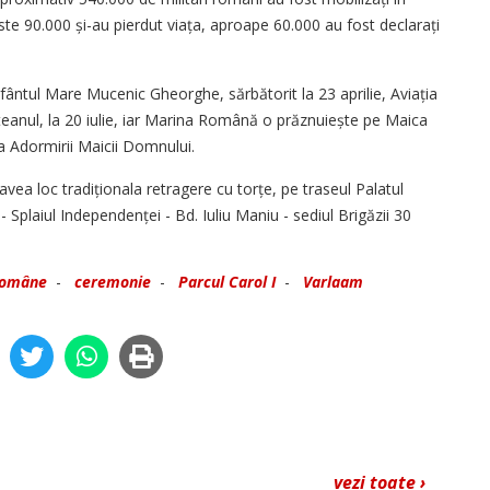
este 90.000 și-au pierdut viața, aproape 60.000 au fost declarați
 Sfântul Mare Mucenic Gheorghe, sărbătorit la 23 aprilie, Aviația
sviteanul, la 20 iulie, iar Marina Română o prăznuiește pe Maica
 Adormirii Maicii Domnului.
 avea loc tradiționala retragere cu torțe, pe traseul Palatul
- Splaiul Independenței - Bd. Iuliu Maniu - sediul Brigăzii 30
Române
-
ceremonie
-
Parcul Carol I
-
Varlaam
vezi toate ›