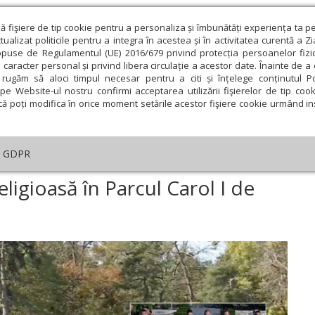
ză fişiere de tip cookie pentru a personaliza și îmbunătăți experiența ta p
alizat politicile pentru a integra în acestea și în activitatea curentă a Z
opuse de Regulamentul (UE) 2016/679 privind protecția persoanelor fizi
 caracter personal și privind libera circulație a acestor date. Înainte de 
eologie și spiritualitate
Educaţie și Cultură
Societate
rugăm să aloci timpul necesar pentru a citi și înțelege conținutul Pol
pe Website-ul nostru confirmi acceptarea utilizării fişierelor de tip cook
că poți modifica în orice moment setările acestor fişiere cookie urmând ins
An omagial
Comunicate de presă
Documentar
GDPR
remonie militară și religioasă în Parcul Carol I de Ziua Armatei Române
ligioasă în Parcul Carol I de
ie
Februarie
Martie
Aprilie
Mai
Iunie