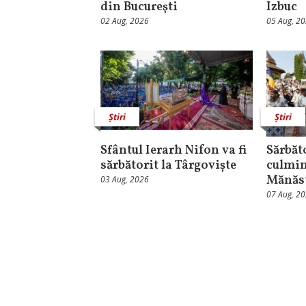
din Bucureşti
Izbuc
02 Aug, 2026
05 Aug, 2
Știri
Știri
Sfântul Ierarh Nifon va fi
Sărbăt
sărbătorit la Târgoviște
culmin
Mănăst
03 Aug, 2026
07 Aug, 2