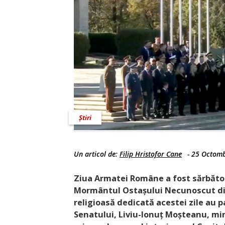
Știri
Un articol de:
Filip Hristofor Cane
-
25 Octomb
Ziua Armatei Române a fost sărbătorit
Mormântul Osta­șului Necunoscut din 
religioasă dedicată acestei zile au 
Senatului, Liviu-Ionuț Moșteanu, min