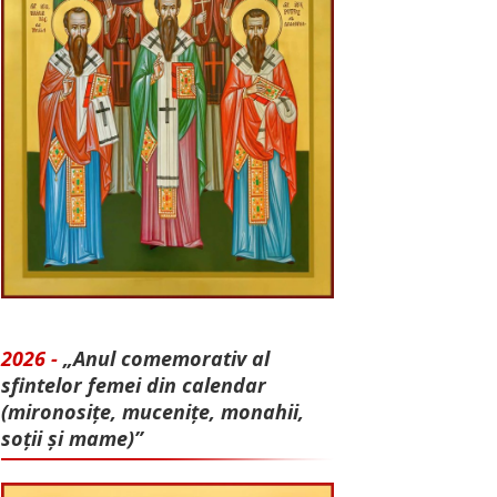
2026 -
„Anul comemorativ al
sfintelor femei din calendar
(mironosițe, mu­cenițe, monahii,
soții și mame)”