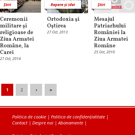
Știri
Repere și idei
Știri
Ceremonii
Ortodoxia şi
Mesajul
militare şi
Oştirea
Patriarhului
religioase de
României la
27 Oct, 2013
Ziua Armatei
Ziua Armatei
Române, la
Române
Carei
25 Oct, 2010
27 Oct, 2014
1
2
›
»
Politica de cookie
|
Politica de confidențialitate
|
Contact
|
Despre noi
|
Abonamente
|