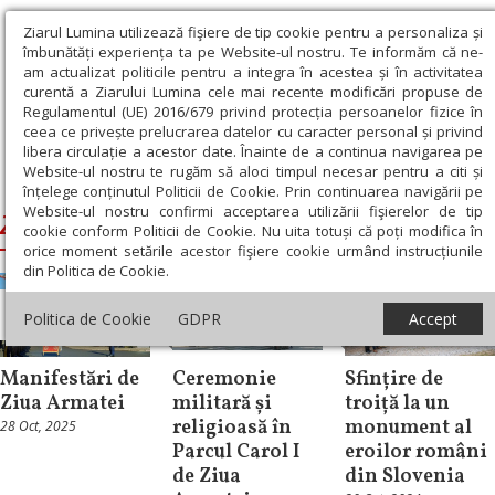
Ziarul Lumina utilizează fişiere de tip cookie pentru a personaliza și
îmbunătăți experiența ta pe Website-ul nostru. Te informăm că ne-
am actualizat politicile pentru a integra în acestea și în activitatea
curentă a Ziarului Lumina cele mai recente modificări propuse de
Regulamentul (UE) 2016/679 privind protecția persoanelor fizice în
ceea ce privește prelucrarea datelor cu caracter personal și privind
libera circulație a acestor date. Înainte de a continua navigarea pe
Website-ul nostru te rugăm să aloci timpul necesar pentru a citi și
Ziarul Lumina
›
Ziua Armatei Române
înțelege conținutul Politicii de Cookie. Prin continuarea navigării pe
Website-ul nostru confirmi acceptarea utilizării fişierelor de tip
Ziua Armatei Române
cookie conform Politicii de Cookie. Nu uita totuși că poți modifica în
orice moment setările acestor fişiere cookie urmând instrucțiunile
din Politica de Cookie.
Actualitate
Politica de Cookie
GDPR
Accept
socială
Știri
Diaspora
Manifestări de
Ceremonie
Sfințire de
Ziua Armatei
militară și
troiță la un
religioasă în
monument al
28 Oct, 2025
Parcul Carol I
eroilor români
de Ziua
din Slovenia