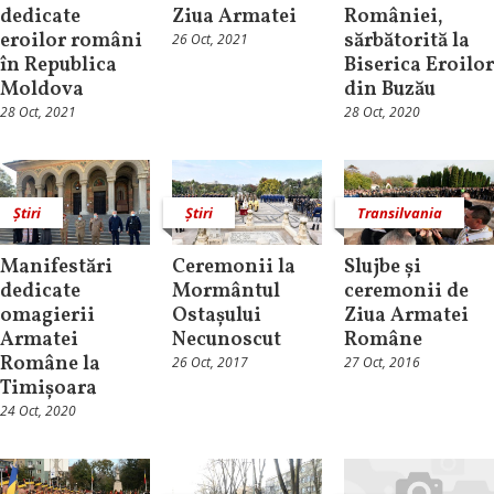
dedicate
Ziua Armatei
României,
eroilor români
sărbătorită la
26 Oct, 2021
în Republica
Biserica Eroilor
Moldova
din Buzău
28 Oct, 2021
28 Oct, 2020
Știri
Știri
Transilvania
Manifestări
Ceremonii la
Slujbe și
dedicate
Mormântul
ceremonii de
omagierii
Ostașului
Ziua Armatei
Armatei
Necunoscut
Române
Române la
26 Oct, 2017
27 Oct, 2016
Timișoara
24 Oct, 2020