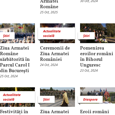
Armatei
30 Oct, 2024
Române
25 Oct, 2025
Actualitate
Știri
socială
Știri
Ziua Armatei
Ceremonii de
Pomenirea
Române
Ziua Armatei
eroilor români
sărbătorită în
României
în Bihorul
Parcul Carol I
Unguresc
24 Oct, 2024
din București
23 Oct, 2024
25 Oct, 2024
Actualitate
socială
Știri
Diaspora
Festivități în
Ziua Armatei
Eroii români