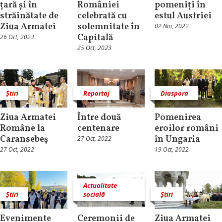
țară și în
României
pomeniți în
străinătate de
celebrată cu
estul Austriei
Ziua Armatei
solemnitate în
02 Noi, 2022
Capitală
26 Oct, 2023
25 Oct, 2023
Știri
Reportaj
Diaspora
Ziua Armatei
Între două
Pomenirea
Române la
centenare
eroilor români
Caransebeș
în Ungaria
27 Oct, 2022
27 Oct, 2022
19 Oct, 2022
Actualitate
Știri
socială
Știri
Evenimente
Ceremonii de
Ziua Armatei