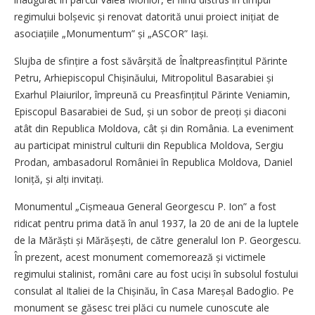
regimului bolșevic și renovat datorită unui proiect inițiat de
asociațiile „Monumentum” și „ASCOR” Iași.
Slujba de sfințire a fost săvârșită de Înalt­prea­­sfințitul Părinte
Petru, Arhiepiscopul Chiși­nău­lui, Mitropolitul Basarabiei și
Exarhul Plaiurilor, împreună cu Preasfințitul Părinte Veniamin,
Episcopul Basarabiei de Sud, și un sobor de preoți și diaconi
atât din Republica Moldova, cât și din România. La eveniment
au participat ministrul culturii din Republica Moldova, Sergiu
Prodan, ambasadorul României în Republica Moldova, Daniel
Ioniță, și alți invitați.
Monumentul „Cișmeaua General Georgescu P. Ion” a fost
ridicat pentru prima dată în anul 1937, la 20 de ani de la luptele
de la Mărăști și Mărășești, de către generalul Ion P. Georgescu.
În prezent, acest monument comemorează și victimele
regimului stalinist, români care au fost uciși în subsolul fostului
consulat al Italiei de la Chișinău, în Casa Mareșal Badoglio. Pe
monument se găsesc trei plăci cu numele cunoscute ale