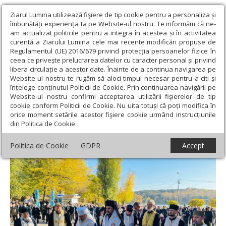
Ziarul Lumina utilizează fişiere de tip cookie pentru a personaliza și
îmbunătăți experiența ta pe Website-ul nostru. Te informăm că ne-
am actualizat politicile pentru a integra în acestea și în activitatea
curentă a Ziarului Lumina cele mai recente modificări propuse de
Regulamentul (UE) 2016/679 privind protecția persoanelor fizice în
ceea ce privește prelucrarea datelor cu caracter personal și privind
libera circulație a acestor date. Înainte de a continua navigarea pe
Website-ul nostru te rugăm să aloci timpul necesar pentru a citi și
Ziarul Lumina
›
Actualitate religioasă
›
Știri
›
Evenimente
înțelege conținutul Politicii de Cookie. Prin continuarea navigării pe
dedicate eroilor români în Republica Moldova
Website-ul nostru confirmi acceptarea utilizării fişierelor de tip
cookie conform Politicii de Cookie. Nu uita totuși că poți modifica în
Evenimente dedicate eroilor români în
orice moment setările acestor fişiere cookie urmând instrucțiunile
din Politica de Cookie.
Republica Moldova
Politica de Cookie
GDPR
Accept