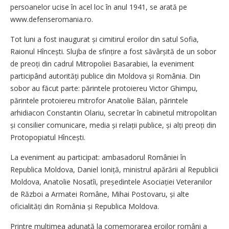
persoanelor ucise în acel loc în anul 1941, se arată pe
www.defenseromania.ro.
Tot luni a fost inaugurat și cimitirul eroilor din satul Sofia,
Raionul Hîncești. Slujba de sfințire a fost săvârșită de un sobor
de preoți din cadrul Mitropoliei Basarabiei, la eveniment
participând autorități publice din Moldova și România. Din
sobor au făcut parte: părintele protoiereu Victor Ghimpu,
părintele protoiereu mitrofor Anatolie Bălan, părintele
arhidiacon Constantin Olariu, secretar în cabinetul mitropolitan
și consilier comunicare, media și relații publice, și alți preoți din
Protopopiatul Hîncești.
La eveniment au participat: ambasadorul României în
Republica Moldova, Daniel Ioniță, ministrul apărării al Republicii
Moldova, Anatolie Nosatîi, președintele Asociației Veteranilor
de Război a Armatei Române, Mihai Postovaru, și alte
oficialități din România și Republica Moldova.
Printre mulțimea adunată la comemorarea eroilor români a