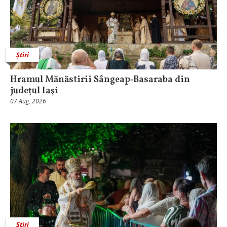
Știri
Hramul Mănăstirii Sângeap‑Basaraba din
judeţul Iaşi
07 Aug, 2026
Știri