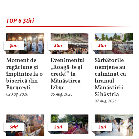
TOP 6 Știri
Știri
Știri
Știri
Moment de
Evenimentul
Sărbătorile
rugăciune şi
„Roagă-te și
nemţene au
împlinire la o
crede!” la
culminat cu
biserică din
Mănăstirea
hramul
Bucureşti
Izbuc
Mănăstirii
Sihăstria
02 Aug, 2026
05 Aug, 2026
07 Aug, 2026
Știri
Știri
Știri