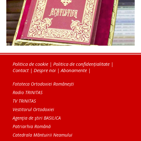
Politica de cookie
|
Politica de confidențialitate
|
Contact
|
Despre noi
|
Abonamente
|
Fototeca Ortodoxiei Românești
Radio TRINITAS
TV TRINITAS
Vestitorul Ortodoxiei
Agenţia de ştiri BASILICA
Patriarhia Română
Catedrala Mântuirii Neamului