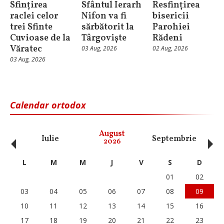
Sfințirea
Sfântul Ierarh
Resfințirea
raclei celor
Nifon va fi
bisericii
trei Sfinte
sărbătorit la
Parohiei
Cuvioase de la
Târgoviște
Rădeni
Văratec
03 Aug, 2026
02 Aug, 2026
03 Aug, 2026
Calendar ortodox
‹
›
August
Iulie
Septembrie
O
2026
L
M
M
J
V
S
D
01
02
03
04
05
06
07
08
09
10
11
12
13
14
15
16
17
18
19
20
21
22
23