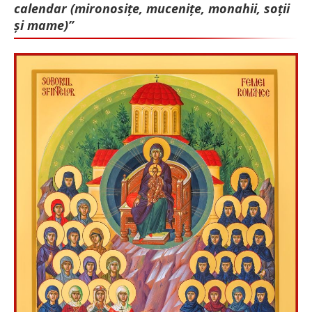
calendar (mironosițe, mu­cenițe, monahii, soții
și mame)”