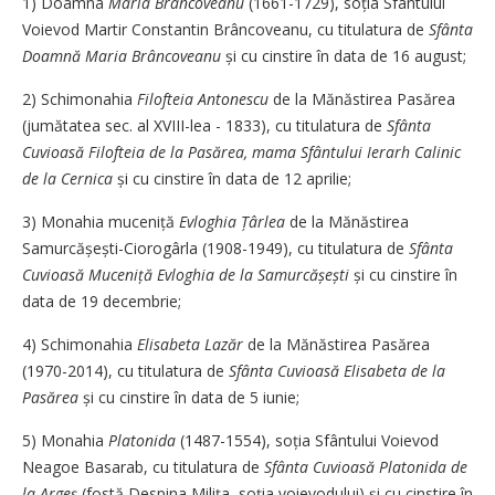
1) Doamna
Maria Brâncoveanu
(1661-1729), soția Sfântului
Voievod Martir Constantin Brâncoveanu, cu titulatura de
Sfânta
Doamnă Maria Brâncoveanu
și cu cinstire în data de 16 august;
2) Schimonahia
Filofteia Antonescu
de la Mănăstirea Pasărea
(jumătatea sec. al XVIII-lea - 1833), cu titulatura de
Sfânta
Cuvioasă Filofteia de la Pasărea, mama Sfântului Ierarh Calinic
de la Cernica
și cu cinstire în data de 12 aprilie;
3) Monahia muceniță
Evloghia Țârlea
de la Mănăstirea
Samurcășești-Ciorogârla (1908-1949), cu titulatura de
Sfânta
Cuvioasă Muceniță Evloghia de la Samurcășești
și cu cinstire în
data de 19 decembrie;
4) Schimonahia
Elisabeta Lazăr
de la Mănăstirea Pasărea
(1970-2014), cu titulatura de
Sfânta Cuvioasă Elisabeta de la
Pasărea
și cu cinstire în data de 5 iunie;
5) Monahia
Platonida
(1487-1554), soția Sfântului Voievod
Neagoe Basarab, cu titulatura de
Sfânta Cuvioasă Platonida de
la Argeș
(fostă Despina Milița, soția voievodului) și cu cinstire în