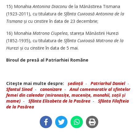
15) Monahia
Antonina Diaconu
de la Mănăstirea Tismana
(1923-2011), cu titulatura de
Sfânta Cuvioasă Antonina de la
Tismana
și cu cinstire în data de 23 decembrie;
16) Monahia
Matrona Ciupelea
, stareța Mănăstirii Hurezi
(1852-1935), cu titulatura de
Sfânta Cuvioasă Matrona de la
Hurezi
și cu cinstire în data de 5 mai.
Biroul de presă al Patriarhiei Române
Citeşte mai multe despre:
ședință
-
Patriarhul Daniel
-
Sfantul Sinod
-
canonizare
-
Anul comemorativ al sfintelor
femei din calendar (mironosițe, mucenițe, monahii, soții și
mame)
-
Sfânta Elisabeta de la Pasărea
-
Sfânta Filofteia
de la Pasărea