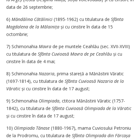
data de 26 septembrie;
6)
Măndălina Cătălinici
(1895-1962) cu titulatura de
Sfânta
Magdalena de la Mălainița
și cu cinstire în data de 15
octombrie;
7) Schimonahia
Mavra
de pe muntele ­Cea­hlău (sec. XVII-XVIII)
cu titulatura de
Sfânta Cuvioasă Mavra de pe Ceahlău
și cu
cinstire în data de 4 mai;
8) Schimonahia
Nazaria
, prima stareță a Mănăstirii Văratic
(1697-1814), cu titulatura de
Sfânta Cuvioasă Nazaria de la
Văratic
și cu cinstire în data de 17 august;
9) Schimonahia
Olimpiada
, ctitora Mănăstirii Văratic (1757-
1842), cu titulatura de
Sfânta Cuvioasă Olimpiada de la Văratic
și cu cinstire în data de 17 august;
10)
Olimpiada Tănase
(1880-1967), mama Cuviosului Petroniu
de la Prodromu, cu titulatura de
Sfânta Olimpiada din Fărcașa