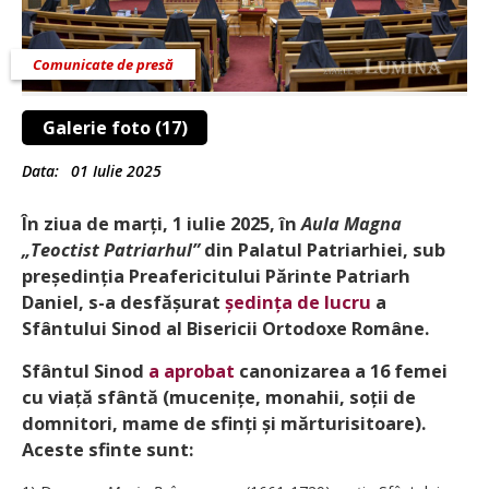
Comunicate de presă
Galerie foto (17)
Data:
01 Iulie 2025
În ziua de marți, 1 iulie 2025, în
Aula Magna
„Teoctist Patriarhul”
din Palatul Patriarhiei, sub
președinția Preafericitului Părinte Patriarh
Daniel, s-a desfășurat
ședința de lucru
a
Sfântului Sinod al Bisericii Ortodoxe Române.
Sfântul Sinod
a aprobat
canonizarea a 16 femei
cu viață sfântă (mucenițe, monahii, soții de
domnitori, mame de sfinți și mărturisitoare).
Aceste sfinte sunt: