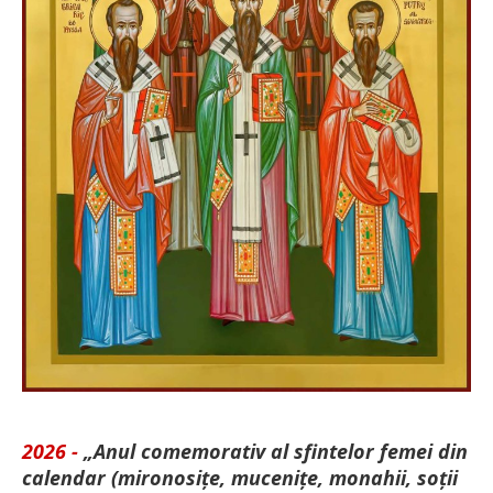
2026 -
„Anul comemorativ al sfintelor femei din
calendar (mironosițe, mu­cenițe, monahii, soții