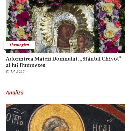
Theologica
Adormirea Maicii Domnului, „Sfântul Chivot”
al lui Dumnezeu
31 Iul, 2026
Analiză