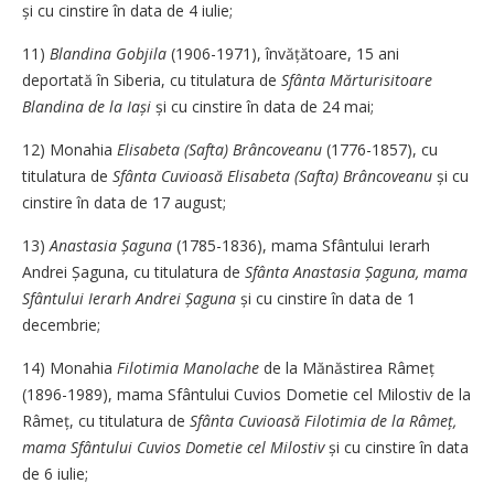
și cu cinstire în data de 4 iulie;
11)
Blandina Gobjila
(1906-1971), învă­ță­toare, 15 ani
deportată în Siberia, cu titulatura de
Sfânta Mărturisitoare
Blandina de la Iași
și cu cinstire în data de 24 mai;
12) Monahia
Elisabeta (Safta) Brâncoveanu
(1776-1857), cu
titulatura de
Sfânta Cuvioasă Elisabeta (Safta) Brâncoveanu
și cu
cinstire în data de 17 august;
13)
Anastasia Șaguna
(1785-1836), mama Sfântului Ierarh
Andrei Șaguna, cu titulatura de
Sfânta Anastasia Șaguna, mama
Sfântului Ierarh Andrei Șaguna
și cu cinstire în data de 1
decembrie;
14) Monahia
Filotimia Manolache
de la Mănăstirea Râmeț
(1896-1989), mama Sfântului Cuvios Dometie cel Milostiv de la
Râmeț, cu titulatura de
Sfânta Cuvioasă Filotimia de la Râmeț,
mama Sfântului Cuvios Dometie cel Milostiv
și cu cinstire în data
de 6 iulie;