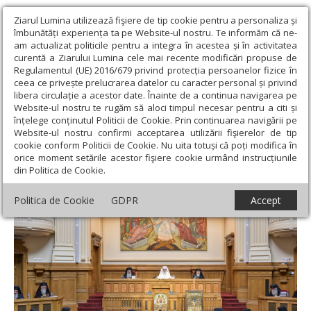
Ziarul Lumina utilizează fişiere de tip cookie pentru a personaliza și
îmbunătăți experiența ta pe Website-ul nostru. Te informăm că ne-
am actualizat politicile pentru a integra în acestea și în activitatea
curentă a Ziarului Lumina cele mai recente modificări propuse de
Regulamentul (UE) 2016/679 privind protecția persoanelor fizice în
ceea ce privește prelucrarea datelor cu caracter personal și privind
libera circulație a acestor date. Înainte de a continua navigarea pe
Website-ul nostru te rugăm să aloci timpul necesar pentru a citi și
Ziarul Lumina
›
Actualitate religioasă
›
Comunicate de presă
›
înțelege conținutul Politicii de Cookie. Prin continuarea navigării pe
Canonizarea a 16 femei cu viață sfântă
Website-ul nostru confirmi acceptarea utilizării fişierelor de tip
cookie conform Politicii de Cookie. Nu uita totuși că poți modifica în
Canonizarea a 16 femei cu viață sfântă
orice moment setările acestor fişiere cookie urmând instrucțiunile
din Politica de Cookie.
Politica de Cookie
GDPR
Accept