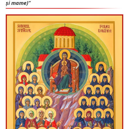
și mame)”