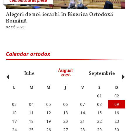
Comunicate de presă
Alegeri de noi ierarhi în Biserica Ortodoxă
Română
02 Iul, 2026
Calendar ortodox
‹
›
August
Iulie
Septembrie
O
2026
L
M
M
J
V
S
D
01
02
03
04
05
06
07
08
09
10
11
12
13
14
15
16
17
18
19
20
21
22
23
24
25
26
27
28
29
30