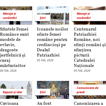
Mesaje și
Mesaje și
cuvântări
Știri
cuvântări
Sfintele Femei
Icoanele noilor
Centenarul
Românce sunt
sfinte femei
Patriarhiei
modele de
române pentru
Române, noi
evlavie,
credincioși pe
sfinţi români şi
dragoste
Dealul
sfinţirea
jertfelnică și
Patriarhiei
picturii
curaj
Catedralei
05 Feb, 2026
mărturisitor
Naţionale
06 Feb, 2026
05 Feb, 2026
Comunicate de
Repere și idei
Știri
presă
Cuvioasa
Au fost
Canonizarea a