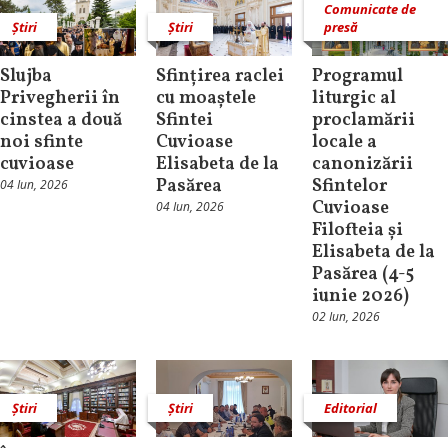
Comunicate de
Știri
Știri
presă
Slujba
Sfințirea raclei
Programul
Privegherii în
cu moaștele
liturgic al
cinstea a două
Sfintei
proclamării
noi sfinte
Cuvioase
locale a
cuvioase
Elisabeta de la
canonizării
Pasărea
Sfintelor
04 Iun, 2026
Cuvioase
04 Iun, 2026
Filofteia și
Elisabeta de la
Pasărea (4-5
iunie 2026)
02 Iun, 2026
Știri
Știri
Editorial