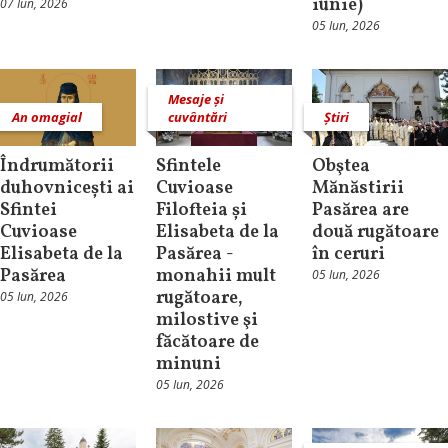
iunie)
07 Iun, 2026
05 Iun, 2026
Mesaje și
An omagial
cuvântări
Știri
Îndrumătorii
Sfintele
Obştea
duhovnicești ai
Cuvioase
Mănăstirii
Sfintei
Filofteia și
Pasărea are
Cuvioase
Elisabeta de la
două rugătoare
Elisabeta de la
Pasărea -
în ceruri
Pasărea
monahii mult
05 Iun, 2026
rugătoare,
05 Iun, 2026
milostive şi
făcătoare de
minuni
05 Iun, 2026