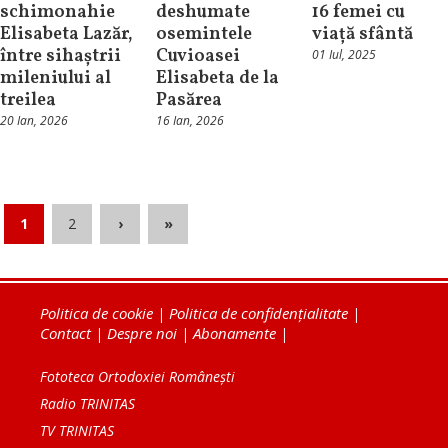
schimonahie
deshumate
16 femei cu
Elisabeta Lazăr,
osemintele
viață sfântă
între sihaștrii
Cuvioasei
01 Iul, 2025
mileniului al
Elisabeta de la
treilea
Pasărea
20 Ian, 2026
16 Ian, 2026
1
2
›
»
Politica de cookie
|
Politica de confidențialitate
|
Contact
|
Despre noi
|
Abonamente
|
Fototeca Ortodoxiei Românești
Radio TRINITAS
TV TRINITAS