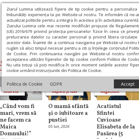
Ziarul Lumina utilizează fişiere de tip cookie pentru a personaliza 
îmbunătăți experiența ta pe Website-ul nostru. Te informăm că ne-
actualizat politicile pentru a integra în acestea și în activitatea curentă
Ziarului Lumina cele mai recente modificări propuse de Regulament
(UE) 2016/679 privind protecția persoanelor fizice în ceea ce priveș
prelucrarea datelor cu caracter personal și privind libera circulație
acestor date. Înainte de a continua navigarea pe Website-ul nostru 
rugăm să aloci timpul necesar pentru a citi și înțelege conținutul Politic
Ziarul Lumina
›
Sfânta Elisabeta de la Pasărea
de Cookie. Prin continuarea navigării pe Website-ul nostru confir
acceptarea utilizării fişierelor de tip cookie conform Politicii de Cooki
Sfânta Elisabeta de la Pasărea
Nu uita totuși că poți modifica în orice moment setările acestor fişie
cookie urmând instrucțiunile din Politica de Cookie.
Politica de Cookie
GDPR
Accept
Interviu
Repere și idei
Rugăciuni
„Când vom fi
O mamă sfântă
Acatistul
mari, vrem să
și o iubitoare a
Sfintei
ne facem ca
pustiei
Cuvioase
Maica
Elisabeta de la
05 Iun, 2026
Domnului!”
Pasărea (5