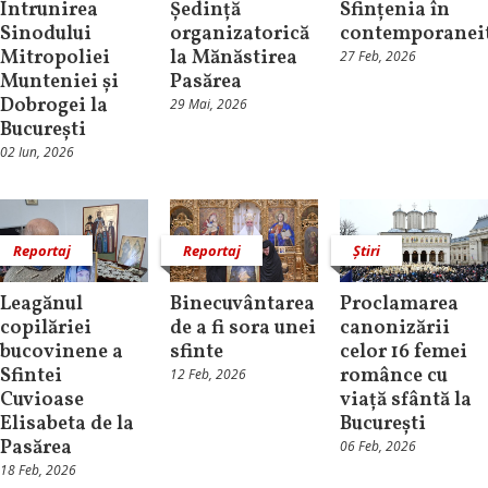
Întrunirea
Ședință
Sfințenia în
Sinodului
organizatorică
contemporanei
Mitropoliei
la Mănăstirea
27 Feb, 2026
Munteniei și
Pasărea
Dobrogei la
29 Mai, 2026
București
02 Iun, 2026
Reportaj
Reportaj
Știri
Leagănul
Binecuvântarea
Proclamarea
copilăriei
de a fi sora unei
canonizării
bucovinene a
sfinte
celor 16 femei
Sfintei
românce cu
12 Feb, 2026
Cuvioase
viață sfântă la
Elisabeta de la
București
Pasărea
06 Feb, 2026
18 Feb, 2026