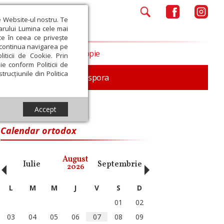
e Website-ul nostru. Te
iarului Lumina cele mai
ce în ceea ce privește
a continua navigarea pe
Opinii
Filantropie
iticii de Cookie. Prin
ie conform Politicii de
trucțiunile din Politica
In memoriam
Diaspora
Accept
Calendar ortodox
‹
›
August
Iulie
Septembrie
Octombrie
Noiembri
2026
L
M
M
J
V
S
D
01
02
03
04
05
06
07
08
09