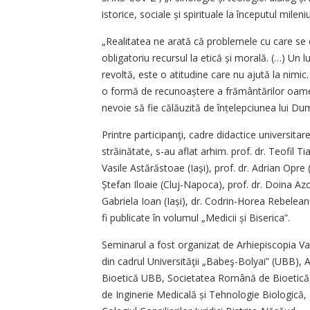
istorice, sociale și spirituale la începutul mileniu
„Realitatea ne arată că problemele cu care se
obligatoriu recursul la etică și morală. (…) Un lu
revoltă, este o atitudine care nu ajută la nimi
o formă de recunoaștere a frământărilor oameni
nevoie să fie călăuzită de înțelepciunea lui Du
Printre participanţi, cadre didactice universitare
străinătate, s-au aflat arhim. prof. dr. Teofil Ti
Vasile Astărăstoae (Iași), prof. dr. Adrian Opre (C
Ștefan Iloa­ie (Cluj-Napoca), prof. dr. Doina Az
Gabriela Ioan (Iași), dr. Codrin-Horea Rebelean
fi publicate în volumul „Medicii și Biserica”.
Seminarul a fost organizat de Arhiepiscopia Vad
din cadrul Universităţii „Babeş-Bolyai” (UBB), 
Bioetică UBB, Societatea Română de Bioetică,
de Inginerie Medicală și Tehnologie Biologică,