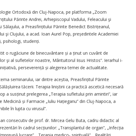
 Teologie Ortodoxă din Cluj-Napoca, pe platforma „Zoom
țitului Părinte Andrei, Arhiepiscopul Vadului, Feleacului şi
i Sălajului, a Preasfințitului Părinte Benedict Bistrițeanul,
lui şi Clujului, a acad. Ioan Aurel Pop, președintele Academiei
 psihologi, studenți.
ostit o rugăciune de binecuvântare și a ținut un cuvânt de
r şi al sufletelor noastre, Mântuitorul Iisus Hristos”. Ierarhul i-
 inițiativă, perseverență și alegerea temei de actualitate.
ema seminarului, iar dintre aceștia, Preasfințitul Părinte
lășluirea tăcerii. Terapia liniștirii ca practică ascetică necesară
a susținut prelegerea „Terapia sufletului prin amintiri”, iar
 de Medicină și Farmacie „Iuliu Hațieganu” din Cluj-Napoca, a
bile în lupta cu virusul”.
a an consecutiv de prof. dr. Mircea Gelu Buta, cadru didactic al
rezentări în cadrul secțiunilor: „Transplantul de organ”, „Infecția
mpreună lucrare”, „Terapia medico- spi­­ri­tuală”, „Realități