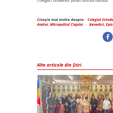
Colegiul Consilierilor Juridici Bis­tri­ța-Năsăud.
Citeşte mai multe despre:
Colegiul Ortodo
Andrei, Mitropolitul Clujului
-
Benedict, Epis
Alte articole din Știri