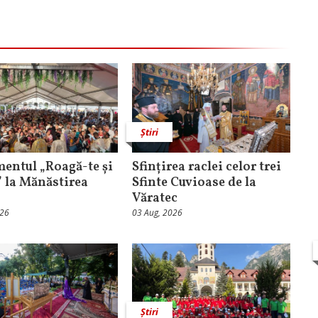
Știri
entul „Roagă-te și
Sfințirea raclei celor trei
” la Mănăstirea
Sfinte Cuvioase de la
Văratec
026
03 Aug, 2026
Știri