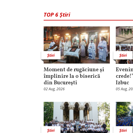
TOP 6 Știri
Știri
Știri
Moment de rugăciune şi
Evenim
împlinire la o biserică
crede!
din Bucureşti
Izbuc
02 Aug, 2026
05 Aug, 2
Știri
Știri