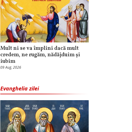
Mult ni se va împlini dacă mult
credem, ne rugăm, nădăjduim și
iubim
09 Aug, 2026
Evanghelia zilei