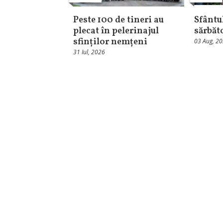
Peste 100 de tineri au
Sfântul
plecat în pelerinajul
sărbăt
sfinților nemțeni
03 Aug, 2
31 Iul, 2026