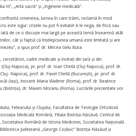
lui III”, „Artă sacră” și „Inginerie medicală”.
 confruntă omenirea, lumea în care trăim, reclamă în mod
cru este sigur: crizele nu pot fi evitate! A le nega, de frică sau
c. Iată de ce o discuție mai largă pe această temă înseamnă atât
lor, cât și faptul că înțelepciunea umană este limitată și are
mnezeu”, a spus prof. dr. Mircea Gelu Buta.
, cercetători, cadre medicale și invitați din țară și din
a (Cluj-Napoca), pr. prof. dr. Ioan Chirilă (Cluj-Napoca), prof. dr.
luj- Napoca), prof. dr. Pavel Chirilă (Bu­cu­rești), pr. prof. dr.
oicăi (Iași), Inocent-Maria Vladimir (Roma), prof. dr. Beatrice
u (Bistrița), dr. Maxim Morariu (Roma). Lucrările prezentate vor
ului, Feleacului şi Clujului, Facultatea de Teologie Ortodoxă
Asociația Medicală Română, Filiala Bistri­ța-Năsăud, Centrul de
 Societatea Română de Istoria Medicinei, Societatea Națională
 Biblioteca Județeană „George Coșbuc” Bistrița-Năsăud și