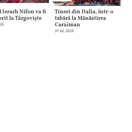
 Ierarh Nifon va fi
Tineri din Italia, într-o
orit la Târgoviște
tabără la Mănăstirea
Caraiman
026
31 Iul, 2026