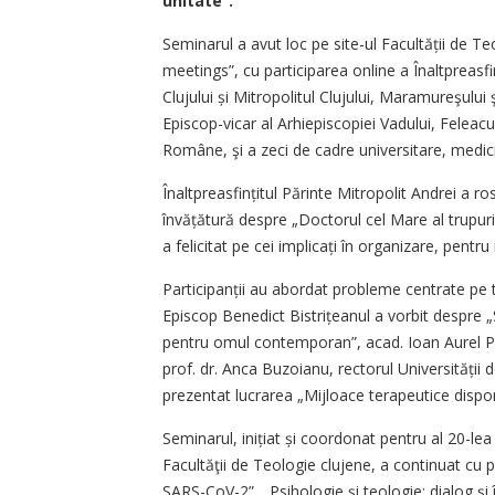
unitate”.
Seminarul a avut loc pe site-ul Facultății de
meetings”, cu participarea online a Înaltpreasfin
Clujului și Mitropolitul Clujului, Maramureşului ş
Episcop-vicar al Arhiepiscopiei Vadului, Feleacu
Române, şi a zeci de cadre universitare, medici,
Înaltpreasfințitul Părinte Mitropolit Andrei a r
învățătură despre „Doctorul cel Mare al trupurilo
a felicitat pe cei implicați în organizare, pentru
Participanții au abordat probleme centrate pe t
Episcop Benedict Bistrițeanul a vorbit despre „Să
pentru omul contemporan”, acad. Ioan Aurel Pop 
prof. dr. Anca Buzoianu, rectorul Univer­sității
prezentat lucrarea „Mijloace terapeutice disponi
Seminarul, inițiat și coordonat pen­tru al 20-le
Facultăţii de Teologie clujene, a continuat cu p
SARS-CoV-2”, „Psihologie și teologie: dialog și î