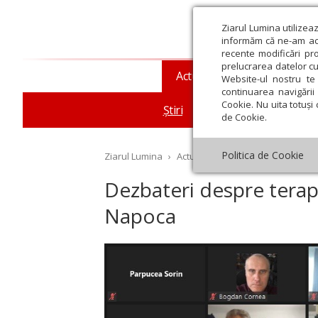
Ziarul Lumina utilizea
informăm că ne-am actu
recente modificări pr
prelucrarea datelor cu
Actualitate religioasă
T
Website-ul nostru te 
continuarea navigării 
Cookie. Nu uita totuși 
Știri
Mesaje și cuvântări
de Cookie.
Politica de Cookie
Ziarul Lumina
›
Actualitate religioasă
›
Știri
›
De
Dezbateri despre terapii
Napoca
st
Septembrie
Octombrie
Noiembrie
Decembrie
Ianuar