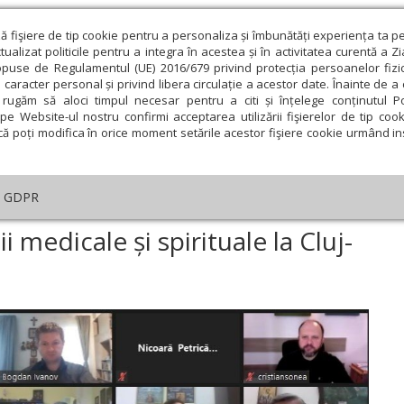
ză fişiere de tip cookie pentru a personaliza și îmbunătăți experiența ta p
alizat politicile pentru a integra în acestea și în activitatea curentă a Z
opuse de Regulamentul (UE) 2016/679 privind protecția persoanelor fizi
 caracter personal și privind libera circulație a acestor date. Înainte de 
eologie și spiritualitate
Educaţie și Cultură
Societate
rugăm să aloci timpul necesar pentru a citi și înțelege conținutul Pol
pe Website-ul nostru confirmi acceptarea utilizării fişierelor de tip cook
că poți modifica în orice moment setările acestor fişiere cookie urmând ins
An omagial
Comunicate de presă
Documentar
GDPR
zbateri despre terapii medicale și spirituale la Cluj-Napoca
 medicale și spirituale la Cluj-
ie
Februarie
Martie
Aprilie
Mai
Iunie