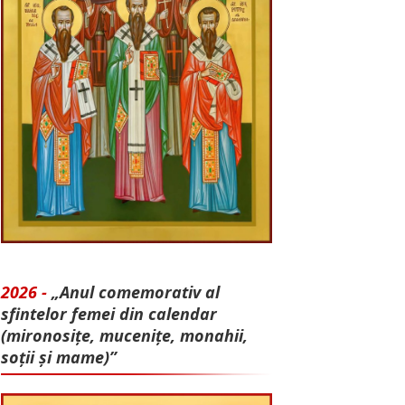
2026 -
„Anul comemorativ al
sfintelor femei din calendar
(mironosițe, mu­cenițe, monahii,
soții și mame)”