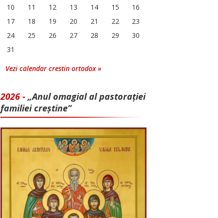
10
11
12
13
14
15
16
17
18
19
20
21
22
23
24
25
26
27
28
29
30
31
Vezi calendar crestin ortodox »
2026 -
„Anul omagial al pastorației
familiei creștine”