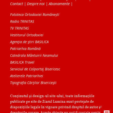
Contact
|
Despre noi
|
Abonamente
|
Fototeca Ortodoxiei Românești
Radio TRINITAS
TV TRINITAS
Vestitorul Ortodoxiei
Agenţia de ştiri BASILICA
Patriarhia Română
Catedrala Mântuirii Neamului
BASILICA Travel
Serviciul de Colportaj Bisericesc
Atelierele Patriarhiei
Tipografia Cărţilor Bisericeşti
Conținutul și design-ul site-ului, toate informaţiile
publicate pe site de Ziarul Lumina sunt protejate de
dispoziţiile legale în vigoare privind dreptul de autor şi
drepturile conexe. Aceste obiecte nu pot fi copiate pentru