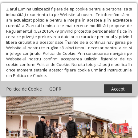
Ziarul Lumina utilizează fişiere de tip cookie pentru a personaliza și
îmbunătăți experiența ta pe Website-ul nostru. Te informăm că ne-
am actualizat politicile pentru a integra în acestea și în activitatea
curentă a Ziarului Lumina cele mai recente modificări propuse de
Regulamentul (UE) 2016/679 privind protecția persoanelor fizice în
ceea ce privește prelucrarea datelor cu caracter personal și privind
libera circulație a acestor date. Înainte de a continua navigarea pe
Website-ul nostru te rugăm să aloci timpul necesar pentru a citi și
Ziarul Lumina
›
Filantropie
›
Acțiuni social‑filantropice și proiecte-
înțelege conținutul Politicii de Cookie. Prin continuarea navigării pe
pilot în Arhiepiscopia Aradului
Website-ul nostru confirmi acceptarea utilizării fişierelor de tip
cookie conform Politicii de Cookie. Nu uita totuși că poți modifica în
Acțiuni social‑filantropice și proiecte-pilot
orice moment setările acestor fişiere cookie urmând instrucțiunile
din Politica de Cookie.
în Arhiepiscopia Aradului
Politica de Cookie
GDPR
Accept