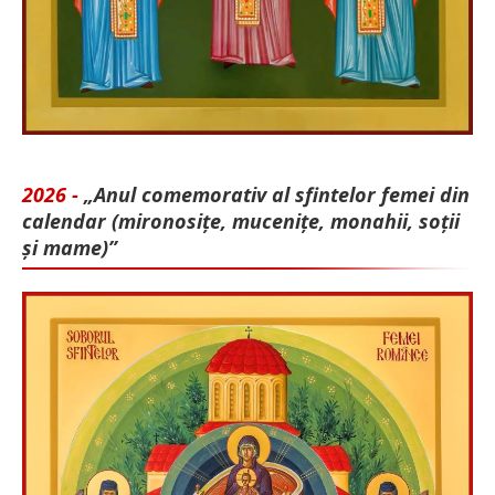
2026 -
„Anul comemorativ al sfintelor femei din
calendar (mironosițe, mu­cenițe, monahii, soții
și mame)”