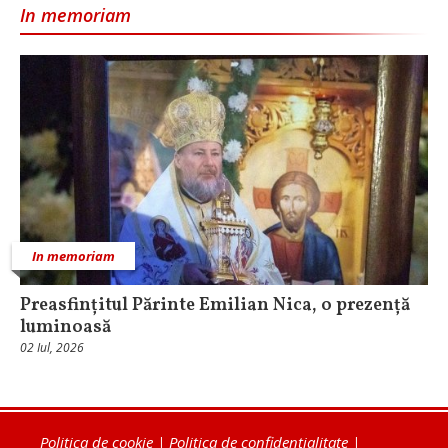
In memoriam
In memoriam
Preasfințitul Părinte Emilian Nica, o prezență
luminoasă
02 Iul, 2026
Politica de cookie
|
Politica de confidențialitate
|