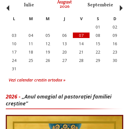
‹
›
August
Iulie
Septembrie
O
2026
L
M
M
J
V
S
D
01
02
03
04
05
06
07
08
09
10
11
12
13
14
15
16
17
18
19
20
21
22
23
24
25
26
27
28
29
30
31
Vezi calendar crestin ortodox »
2026 -
„Anul omagial al pastorației familiei
creștine”