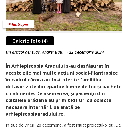
Filantropie
Galerie foto (4)
Un articol de:
Diac. Andrei Butu
-
22 Decembrie 2024
În Arhiepiscopia Aradului s‑au desfășurat în
aceste zile mai multe acțiuni social‑filantropice
în cadrul cărora au fost oferite familiilor
defavorizate din eparhie lemne de foc și pachete
cu alimente. De asemenea, și pacienții din
spitalele arădene au primit kit‑uri cu obiecte
necesare internării, se arată pe
arhiepiscopiaaradului.ro.
În ziua de vineri, 20 decembrie, a fost inițiat proiectul-pilot „De