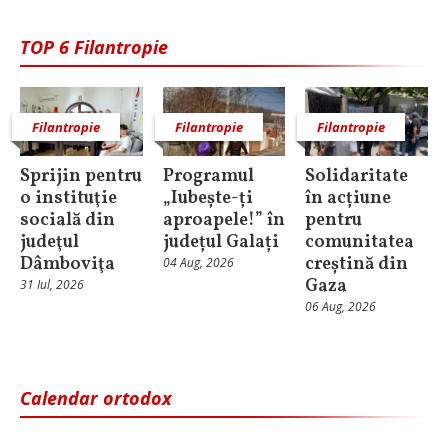
TOP 6 Filantropie
Filantropie
Filantropie
Filantropie
Sprijin pentru
Programul
Solidaritate
o instituţie
„Iubește-ți
în acțiune
socială din
aproapele!” în
pentru
judeţul
județul Galați
comunitatea
Dâmboviţa
creștină din
04 Aug, 2026
Gaza
31 Iul, 2026
06 Aug, 2026
Calendar ortodox