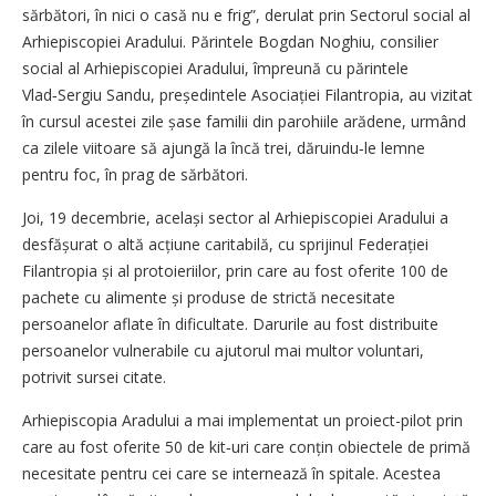
sărbători, în nici o casă nu e frig”, derulat prin Sectorul social al
Arhiepiscopiei Aradului. Părintele Bogdan Noghiu, consilier
social al Arhiepiscopiei Aradului, împreună cu părintele
Vlad‑Sergiu Sandu, președintele Asociației Filantropia, au vizitat
în cursul acestei zile șase familii din parohiile arădene, urmând
ca zilele viitoare să ajungă la încă trei, dăruindu‑le lemne
pentru foc, în prag de sărbători.
Joi, 19 decembrie, același sector al Arhiepiscopiei Aradului a
desfășurat o altă acțiune caritabilă, cu sprijinul Federației
Filantropia și al protoieriilor, prin care au fost oferite 100 de
pachete cu alimente și produse de strictă necesitate
persoanelor aflate în dificultate. Darurile au fost distribuite
persoanelor vulnerabile cu ajutorul mai multor voluntari,
potrivit sursei citate.
Arhiepiscopia Aradului a mai implementat un proiect-pilot prin
care au fost oferite 50 de kit‑uri care conțin obiectele de primă
necesitate pentru cei care se internează în spitale. Acestea