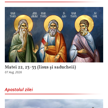
Matei 22, 23–33 (Iisus și saducheii)
07 Aug, 2026
Apostolul zilei