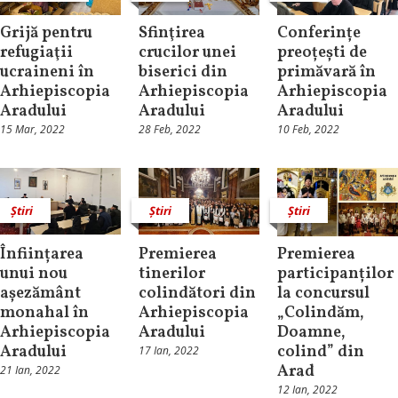
Grijă pentru
Sfinţirea
Conferințe
refugiaţii
crucilor unei
preoțești de
ucraineni în
biserici din
primăvară în
Arhiepiscopia
Arhiepiscopia
Arhiepiscopia
Aradului
Aradului
Aradului
15 Mar, 2022
28 Feb, 2022
10 Feb, 2022
Știri
Știri
Știri
Înființarea
Premierea
Premierea
unui nou
tinerilor
participanților
așezământ
colindători din
la concursul
monahal în
Arhiepiscopia
„Colindăm,
Arhiepiscopia
Aradului
Doamne,
Aradului
colind” din
17 Ian, 2022
Arad
21 Ian, 2022
12 Ian, 2022