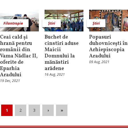
Filantropie
Știri
Știri
Ceai cald și
Buchet de
Popasuri
hrană pentru
cinstiri aduse
duhovnicești în
românii din
Maicii
Arhiepiscopia
Vama Nădlac II,
Domnului la
Aradului
oferite de
mănăstiri
09 Aug, 2021
Eparhia
arădene
Aradului
16 Aug, 2021
19 Dec, 2021
1
2
3
›
»