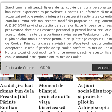
Ziarul Lumina utilizează fişiere de tip cookie pentru a personaliza 
îmbunătăți experiența ta pe Website-ul nostru. Te informăm că ne-
actualizat politicile pentru a integra în acestea și în activitatea curentă
Ziarului Lumina cele mai recente modificări propuse de Regulament
(UE) 2016/679 privind protecția persoanelor fizice în ceea ce priveș
prelucrarea datelor cu caracter personal și privind libera circulație
acestor date. Înainte de a continua navigarea pe Website-ul nostru 
rugăm să aloci timpul necesar pentru a citi și înțelege conținutul Politic
Ziarul Lumina
›
Arhiepiscopia Aradului
de Cookie. Prin continuarea navigării pe Website-ul nostru confir
acceptarea utilizării fişierelor de tip cookie conform Politicii de Cooki
Arhiepiscopia Aradului
Nu uita totuși că poți modifica în orice moment setările acestor fişie
cookie urmând instrucțiunile din Politica de Cookie.
Politica de Cookie
GDPR
Accept
Știri
Știri
Filantropie
Aradul și-a luat
Moment de
Acțiuni
rămas-bun de la
bilanț și
social‑filantrop
Preasfințitul
proiecte noi în
și proiecte-
Părinte
viața
pilot în
Emilian
bisericească
Arhiepiscopia