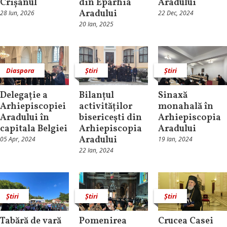
Crișanul
din Eparhia
Aradului
Aradului
28 Iun, 2026
22 Dec, 2024
20 Ian, 2025
Diaspora
Știri
Știri
Delegație a
Bilanțul
Sinaxă
Arhiepiscopiei
activităților
monahală în
Aradului în
bisericești din
Arhiepiscopia
capitala Belgiei
Arhiepiscopia
Aradului
Aradului
05 Apr, 2024
19 Ian, 2024
22 Ian, 2024
Știri
Știri
Știri
Tabără de vară
Pomenirea
Crucea Casei