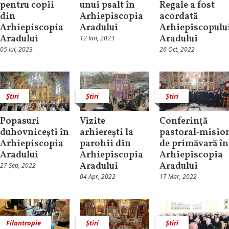
pentru copii
unui psalt în
Regale a fost
din
Arhiepiscopia
acordată
Arhiepiscopia
Aradului
Arhiepiscopulu
Aradului
Aradului
12 Ian, 2023
05 Iul, 2023
26 Oct, 2022
Știri
Știri
Știri
Popasuri
Vizite
Conferință
duhovniceşti în
arhierești la
pastoral‑misio
Arhiepiscopia
parohii din
de primăvară în
Aradului
Arhiepiscopia
Arhiepiscopia
Aradului
Aradului
27 Sep, 2022
04 Apr, 2022
17 Mar, 2022
Filantropie
Știri
Știri