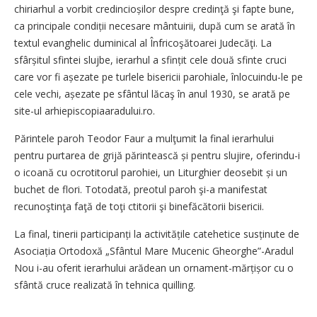
chiriarhul a vorbit credincioșilor despre credinţă şi fapte bune,
ca principale condiții necesare mântuirii, după cum se arată în
textul evanghelic duminical al Înfricoşătoarei Judecăţi. La
sfârșitul sfintei slujbe, ierarhul a sfințit cele două sfinte cruci
care vor fi așezate pe turlele bisericii parohiale, înlocuindu-le pe
cele vechi, așezate pe sfântul lăcaş în anul 1930, se arată pe
site-ul arhiepiscopiaaradului.ro.
Părintele paroh Teodor Faur a mulţumit la final ierarhului
pentru purtarea de grijă părintească și pentru slujire, oferindu-i
o icoană cu ocrotitorul parohiei, un Liturghier deosebit și un
buchet de flori. Totodată, preotul paroh şi-a manifestat
recunoştinţa faţă de toţi ctitorii şi binefăcătorii bisericii.
La final, tinerii participanți la activitățile catehetice susținute de
Asociația Ortodoxă „Sfântul Mare Mucenic Gheorghe”-Aradul
Nou i-au oferit ierarhului arădean un ornament-mărțișor cu o
sfântă cruce realizată în tehnica quilling.