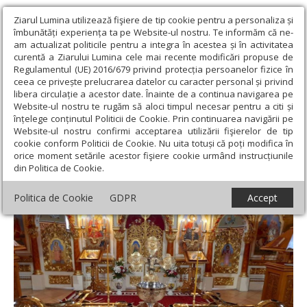
Ziarul Lumina utilizează fişiere de tip cookie pentru a personaliza și
îmbunătăți experiența ta pe Website-ul nostru. Te informăm că ne-
am actualizat politicile pentru a integra în acestea și în activitatea
curentă a Ziarului Lumina cele mai recente modificări propuse de
Regulamentul (UE) 2016/679 privind protecția persoanelor fizice în
ceea ce privește prelucrarea datelor cu caracter personal și privind
libera circulație a acestor date. Înainte de a continua navigarea pe
Website-ul nostru te rugăm să aloci timpul necesar pentru a citi și
Ziarul Lumina
›
Actualitate religioasă
›
Știri
›
Sfinţirea crucilor
înțelege conținutul Politicii de Cookie. Prin continuarea navigării pe
unei biserici din Arhiepiscopia Aradului
Website-ul nostru confirmi acceptarea utilizării fişierelor de tip
cookie conform Politicii de Cookie. Nu uita totuși că poți modifica în
Sfinţirea crucilor unei biserici din
orice moment setările acestor fişiere cookie urmând instrucțiunile
din Politica de Cookie.
Arhiepiscopia Aradului
Politica de Cookie
GDPR
Accept