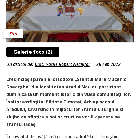
Știri
Galerie foto (2)
Un articol de:
Diac. Vasile Robert Nechifor
-
28 Feb 2022
Credincioşii parohiei ortodoxe „Sfântul Mare Mucenic
Gheorghe” din localitatea Aradul Nou au participat
duminică la un moment istoric din viaţa comunităţii lor,
Înaltpreasfinţitul Părinte Timotei, Arhiepiscopul
Aradului, săvârşind în mijlocul lor Sfânta Liturghie şi
slujba de sfinţire a noilor cruci ce vor fi aşezate pe
sfântul lăcaş.
În cuvântul de învățătură rostit în cadrul Sfintei Liturghii,