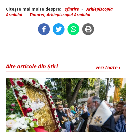
Citeşte mai multe despre:
sfintire
-
Arhiepiscopia
Aradului
-
Timotei, Arhiepiscopul Aradului
Alte articole din Știri
vezi toate ›