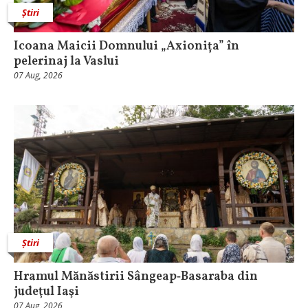
Știri
Icoana Maicii Domnului „Axionița” în
pelerinaj la Vaslui
07 Aug, 2026
Știri
Hramul Mănăstirii Sângeap‑Basaraba din
judeţul Iaşi
07 Aug, 2026