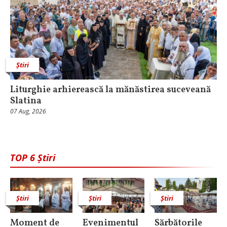
Știri
Liturghie arhierească la mănăstirea suceveană
Slatina
07 Aug, 2026
TOP 6 Știri
Știri
Știri
Știri
Moment de
Evenimentul
Sărbătorile