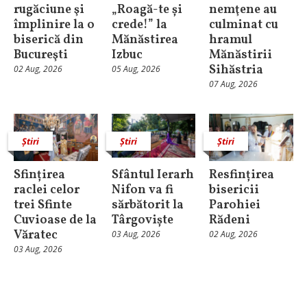
rugăciune şi
„Roagă-te și
nemţene au
împlinire la o
crede!” la
culminat cu
biserică din
Mănăstirea
hramul
Bucureşti
Izbuc
Mănăstirii
Sihăstria
02 Aug, 2026
05 Aug, 2026
07 Aug, 2026
Știri
Știri
Știri
Sfințirea
Sfântul Ierarh
Resfințirea
raclei celor
Nifon va fi
bisericii
trei Sfinte
sărbătorit la
Parohiei
Cuvioase de la
Târgoviște
Rădeni
Văratec
03 Aug, 2026
02 Aug, 2026
03 Aug, 2026