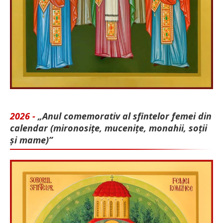
2026 -
„Anul comemorativ al sfintelor femei din
calendar (mironosițe, mu­cenițe, monahii, soții
și mame)”