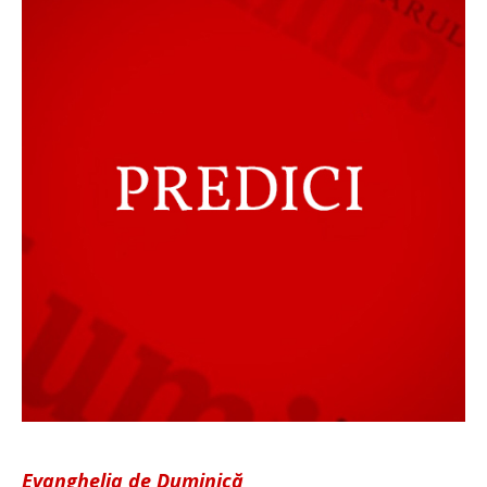
Evanghelia de Duminică