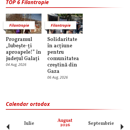
TOP 6 Filantropie
Filantropie
Filantropie
Programul
Solidaritate
„Iubește-ți
în acțiune
aproapele!” în
pentru
județul Galați
comunitatea
creștină din
04 Aug, 2026
Gaza
06 Aug, 2026
Calendar ortodox
‹
›
August
Iulie
Septembrie
O
2026