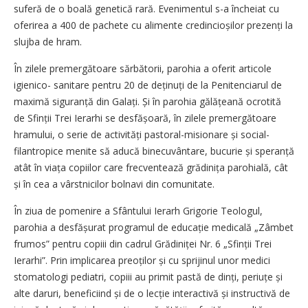
suferă de o boală genetică rară. Evenimentul s-a încheiat cu
oferirea a 400 de pachete cu alimente credin­cioșilor prezenți la
slujba de hram.
În zilele premergătoare sărbătorii, parohia a oferit articole
igienico- sa­nitare pentru 20 de deținuți de la Penitenciarul de
maximă sigu­ran­ță din Galați. Și în parohia gălă­țeană ocrotită
de Sfinții Trei Ierarhi se desfășoară, în zilele premergătoare
hramului, o serie de activități pastoral-misionare și social-
filantropice menite să aducă binecuvântare, bucurie și speranță
atât în viața copiilor care frecventează grădinița parohială, cât
și în cea a vârstnicilor bolnavi din comunitate.
În ziua de pomenire a Sfântului Ierarh Grigorie Teologul,
parohia a desfășurat programul de educație medicală „Zâmbet
frumos” pentru copiii din cadrul Grădiniței Nr. 6 „Sfinții Trei
Ierarhi”. Prin implicarea preoților și cu sprijinul unor medici
stomatologi pediatri, copiii au primit pastă de dinți, periuțe și
alte daruri, beneficiind și de o lecție interactivă și instructivă de