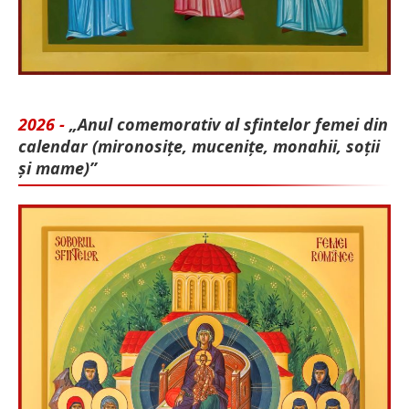
2026 -
„Anul comemorativ al sfintelor femei din
calendar (mironosițe, mu­cenițe, monahii, soții
și mame)”