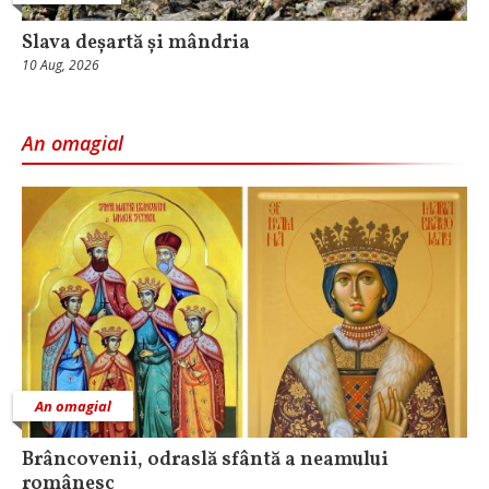
Slava deșartă și mândria
10 Aug, 2026
An omagial
An omagial
Brâncovenii, odraslă sfântă a neamului
românesc