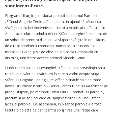
sunt intensificate.
Programul liturgic și misionar prilejuit de hramul Parohiei
„Sfântul Grigorie Teologul” a debutat în ajunul sărbătorii cu
săvârșirea slujbei Vecerniei cu Litie și a Acatistului sfântului. În
ziua praznicului, ierarhul a oficiat Sfânta Liturghie înconjurat de
un sobor de preoți și diaconi. La slujba săvârșită în noul lăcaș
de cult al parohiei au participat numeroși credincioși din
municipiul Galați și 52 de elevi de la Școala Gimnazială Nr. 11
din oraș, unii dintre aceștia primind Sfintele Taine.
După citirea pasajului evanghelic rânduit, Înaltpreasfinţia Sa a
rostit un cuvânt de învățătură în care a vorbit despre viața
Sfântului Grigorie Teologul, reliefând calitățile sale de mare
dascăl și luminat ierarh al Bisericii. Ierarhul locului i-a felicitat pe
preoții slujitori, pe membrii Consiliului și Comitetului parohial,
precum și pe toți cei care au sprijinit zidirea unui nou sfânt
lăcaș al parohiei. De asemenea, în biserica parohială a fost
făcută o colectă de bani pentru sprijinirea unei fetițe care