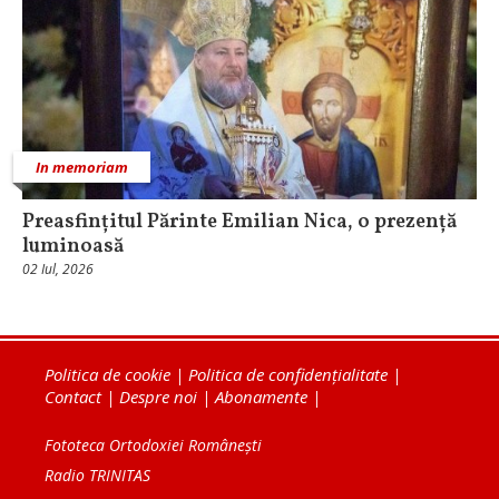
In memoriam
Preasfințitul Părinte Emilian Nica, o prezență
luminoasă
02 Iul, 2026
Politica de cookie
|
Politica de confidențialitate
|
Contact
|
Despre noi
|
Abonamente
|
Fototeca Ortodoxiei Românești
Radio TRINITAS