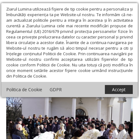
Ziarul Lumina utilizează fişiere de tip cookie pentru a personaliza și
îmbunătăți experiența ta pe Website-ul nostru. Te informăm că ne-
am actualizat politicile pentru a integra în acestea și în activitatea
curentă a Ziarului Lumina cele mai recente modificări propuse de
Regulamentul (UE) 2016/679 privind protecția persoanelor fizice în
ceea ce privește prelucrarea datelor cu caracter personal și privind
libera circulație a acestor date. Înainte de a continua navigarea pe
Website-ul nostru te rugăm să aloci timpul necesar pentru a citi și
Ziarul Lumina
›
Filantropie
›
Binecuvântare și filantropie de
înțelege conținutul Politicii de Cookie. Prin continuarea navigării pe
prăznuirea ocrotitorului la Galați
Website-ul nostru confirmi acceptarea utilizării fişierelor de tip
cookie conform Politicii de Cookie. Nu uita totuși că poți modifica în
Binecuvântare și filantropie de prăznuirea
orice moment setările acestor fişiere cookie urmând instrucțiunile
din Politica de Cookie.
ocrotitorului la Galați
Politica de Cookie
GDPR
Accept