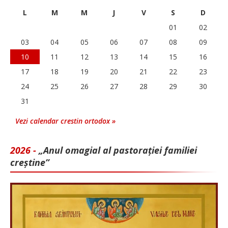
L
M
M
J
V
S
D
01
02
03
04
05
06
07
08
09
10
11
12
13
14
15
16
17
18
19
20
21
22
23
24
25
26
27
28
29
30
31
Vezi calendar crestin ortodox »
2026 -
„Anul omagial al pastorației familiei
creștine”