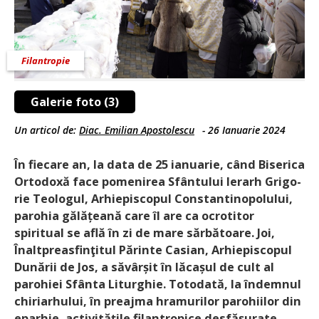
Filantropie
Galerie foto (3)
Un articol de:
Diac. Emilian Apostolescu
-
26 Ianuarie 2024
În fiecare an, la data de 25 ianua­rie, când Biserica
Ortodoxă face pomenirea Sfântului Ierarh Grigo­
rie Teologul, Arhiepiscopul Constantinopolului,
parohia gălățea­nă care îl are ca ocrotitor
spiritual se află în zi de mare sărbătoare. Joi,
Înaltpreasfinţitul Părinte Casian, Arhiepiscopul
Dunării de Jos, a săvârșit în lăcașul de cult al
parohiei Sfânta Liturghie. Totodată, la îndemnul
chiriarhului, în preajma hramurilor parohiilor din
eparhie, activitățile filantropice desfă­șu­rate