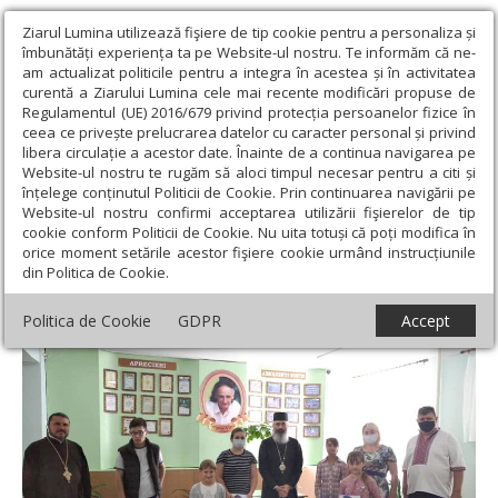
Ziarul Lumina utilizează fişiere de tip cookie pentru a personaliza și
îmbunătăți experiența ta pe Website-ul nostru. Te informăm că ne-
am actualizat politicile pentru a integra în acestea și în activitatea
curentă a Ziarului Lumina cele mai recente modificări propuse de
Regulamentul (UE) 2016/679 privind protecția persoanelor fizice în
ceea ce privește prelucrarea datelor cu caracter personal și privind
libera circulație a acestor date. Înainte de a continua navigarea pe
Website-ul nostru te rugăm să aloci timpul necesar pentru a citi și
Ziarul Lumina
›
Filantropie
›
Episcopia de Bălţi donează elevilor,
înțelege conținutul Politicii de Cookie. Prin continuarea navigării pe
la început de an şcolar, 100 de tablete
Website-ul nostru confirmi acceptarea utilizării fişierelor de tip
cookie conform Politicii de Cookie. Nu uita totuși că poți modifica în
Episcopia de Bălţi donează elevilor, la
orice moment setările acestor fişiere cookie urmând instrucțiunile
din Politica de Cookie.
început de an şcolar, 100 de tablete
Politica de Cookie
GDPR
Accept