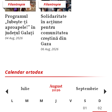
Filantropie
Filantropie
Programul
Solidaritate
„Iubește-ți
în acțiune
aproapele!” în
pentru
județul Galați
comunitatea
creștină din
04 Aug, 2026
Gaza
06 Aug, 2026
Calendar ortodox
‹
›
August
Iulie
Septembrie
O
2026
L
M
M
J
V
S
D
01
02