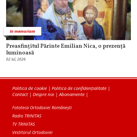
In memoriam
Preasfințitul Părinte Emilian Nica, o prezență
luminoasă
02 Iul, 2026
Politica de cookie
|
Politica de confidențialitate
|
Contact
|
Despre noi
|
Abonamente
|
Fototeca Ortodoxiei Românești
Radio TRINITAS
TV TRINITAS
Vestitorul Ortodoxiei