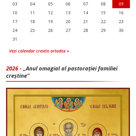
03
04
05
06
07
08
09
10
11
12
13
14
15
16
17
18
19
20
21
22
23
24
25
26
27
28
29
30
31
Vezi calendar crestin ortodox »
2026 -
„Anul omagial al pastorației familiei
creștine”