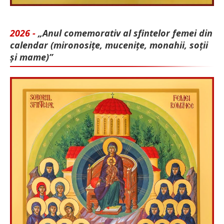
2026 -
„Anul comemorativ al sfintelor femei din
calendar (mironosițe, mu­cenițe, monahii, soții
și mame)”