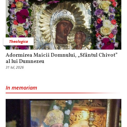
Theologica
Adormirea Maicii Domnului, „Sfântul Chivot”
al lui Dumnezeu
31 Iul, 2026
In memoriam