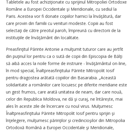
Tabletele au fost achiziţionate cu sprijinul Mitropoliei Ortodoxe
Române a Europei Occidentale şi Meridionale, cu sediul la
Paris. Acestea vor fi donate copiilor harnici la învăţătură, dar
care provin din familii cu venituri modeste. Copiii au fost
selectaţi de către preotul paroh, împreună cu directorii de la
instituţiile de învăţământ din localitate.
Preasfinţitul Părinte Antonie a mulţumit tuturor care au jertfit
din puţinul lor pentru ca o sută de copii din Episcopia de Bălţi
să aibă acces la noile forme de instruire - învăţământul on-line,
în mod special, Înaltpreasfinţitului Părinte Mitropolit Iosif
pentru dragostea arătată copiilor din Basarabia. „Această
solidaritate a românilor care locuiesc pe diferite meridiane este
un gest frumos, care arată unitatea de neam, dar care nouă,
celor din Republica Moldova, ne dă şi curaj, ne întărește, mai
ales în aceste zile de încercare cu noul virus. Mulţumesc
Înaltpreasfinţitului Părinte Mitropolit Iosif pentru sprijin şi
înţelegere, mulţumesc părinţilor şi credincioşilor din Mitropolia
Ortodoxă Română a Europei Occidentale şi Meridionale,