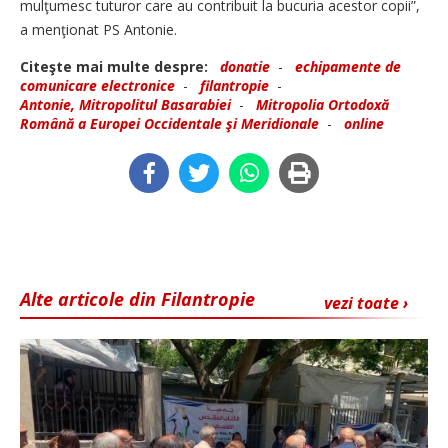
mulţumesc tuturor care au contribuit la bucuria acestor copii”,
a menţionat PS Antonie.
Citeşte mai multe despre:
donatie
-
echipamente de
comunicare electronice
-
filantropie
-
Antonie, Mitropolitul Basarabiei
-
Mitropolia Ortodoxă
Română a Europei Occidentale şi Meridionale
-
online
Alte articole din Filantropie
vezi toate ›