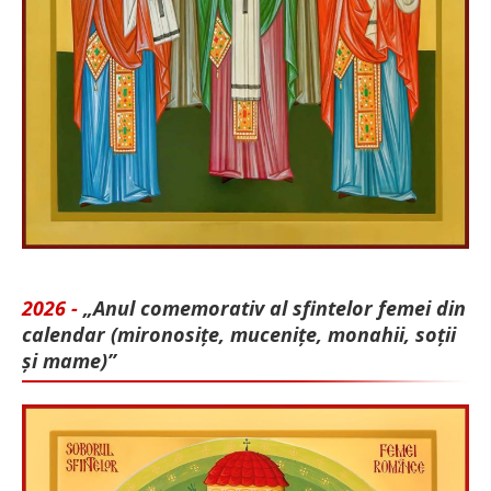
2026 -
„Anul comemorativ al sfintelor femei din
calendar (mironosițe, mu­cenițe, monahii, soții
și mame)”