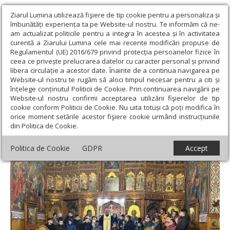
Ziarul Lumina utilizează fişiere de tip cookie pentru a personaliza și
îmbunătăți experiența ta pe Website-ul nostru. Te informăm că ne-
am actualizat politicile pentru a integra în acestea și în activitatea
curentă a Ziarului Lumina cele mai recente modificări propuse de
Regulamentul (UE) 2016/679 privind protecția persoanelor fizice în
ceea ce privește prelucrarea datelor cu caracter personal și privind
libera circulație a acestor date. Înainte de a continua navigarea pe
Website-ul nostru te rugăm să aloci timpul necesar pentru a citi și
Ziarul Lumina
›
Filantropie
›
Încălțăminte pentru copiii Parohiei
înțelege conținutul Politicii de Cookie. Prin continuarea navigării pe
Dacia din Timișoara
Website-ul nostru confirmi acceptarea utilizării fişierelor de tip
cookie conform Politicii de Cookie. Nu uita totuși că poți modifica în
Încălțăminte pentru copiii Parohiei Dacia
orice moment setările acestor fişiere cookie urmând instrucțiunile
din Politica de Cookie.
din Timișoara
Politica de Cookie
GDPR
Accept