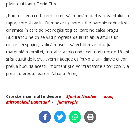
părintelui Ionuț Florin Filip.
„Prin tot ceea ce facem dorim să îmbinăm partea cuvântului cu
fapta, spre slava lui Dumnezeu și spre a fi o parohie rodnică și
dinamică în care se pot regăsi toți cei care ne calcă pragul.
Bucurându‑ne că se văd progrese de la un an la altul la unii
dintre cei sprijiniți, adică reușesc să echilibreze situația
materială a familiei, mai ales acolo unde cei mari trec de 18 ani
și își caută de lucru, avem nădejde că într‑o zi unii dintre ei vor
prelua bucuria acestui moment și o vor transmite altor copii”, a
precizat preotul paroh Zaharia Pereș.
Citeşte mai multe despre:
Sfantul Nicolae
-
Ioan,
Mitropolitul Banatului
-
filantropie