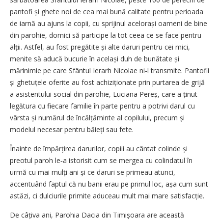
pantofi și ghete noi de cea mai bună calitate pentru perioada
de iarnă au ajuns la copii, cu sprijinul acelorași oameni de bine
din parohie, dornici să participe la tot ceea ce se face pentru
alții. Astfel, au fost pregătite și alte daruri pentru cei mici,
menite să aducă bucurie în același duh de bunătate și
mărinimie pe care Sfântul Ierarh Nicolae ni‑l transmite. Pantofii
și ghetuțele oferite au fost achiziționate prin purtarea de grijă
a asistentului social din parohie, Luciana Pereș, care a ținut
legătura cu fiecare familie în parte pentru a potrivi darul cu
vârsta și numărul de încălțăminte al copilului, precum și
modelul necesar pentru băieți sau fete.
Înainte de împărțirea darurilor, copiii au cântat colinde și
preotul paroh le‑a istorisit cum se mergea cu colindatul în
urmă cu mai mulți ani și ce daruri se primeau atunci,
accentuând faptul că nu banii erau pe primul loc, așa cum sunt
astăzi, ci dulciurile primite aduceau mult mai mare satisfacție.
De câțiva ani, Parohia Dacia din Timișoara are această