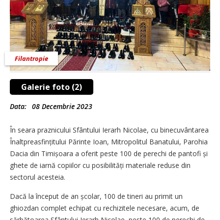
Filantropie
Galerie foto (2)
Data:
08 Decembrie 2023
În seara praznicului Sfântului Ierarh Nicolae, cu binecuvântarea
Înaltpreasfințitului Părinte Ioan, Mitropolitul Banatului, Parohia
Dacia din Timișoara a oferit peste 100 de perechi de pantofi și
ghete de iarnă copiilor cu posibilități materiale reduse din
sectorul acesteia.
Dacă la început de an școlar, 100 de tineri au primit un
ghiozdan complet echipat cu rechizitele necesare, acum, de
sărbătoarea Sfântului Ierarh Nicolae, peste 100 de perechi de