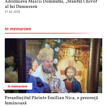
Adormirea Maicii Domnului, „Sfântul Chivot”
al lui Dumnezeu
31 Iul, 2026
In memoriam
In memoriam
Preasfințitul Părinte Emilian Nica, o prezență
luminoasă