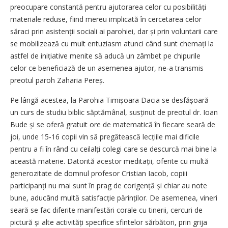
preocupare constantă pentru ajutorarea celor cu posibilități
materiale reduse, fiind mereu implicată în cercetarea celor
săraci prin asistenții sociali ai parohiei, dar și prin voluntarii care
se mobilizează cu mult entuziasm atunci când sunt chemați la
astfel de inițiative menite să aducă un zâmbet pe chipurile
celor ce beneficiază de un asemenea ajutor, ne‑a transmis
preotul paroh Zaharia Pereș.
Pe lângă acestea, la Parohia Timișoara Dacia se desfășoară
un curs de studiu biblic săptămânal, susținut de preotul dr. Ioan
Bude și se oferă gratuit ore de matematică în fiecare seară de
joi, unde 15‑16 copii vin să pregătească lecțiile mai dificile
pentru a fi în rând cu ceilalți colegi care se descurcă mai bine la
această materie. Datorită acestor meditații, oferite cu multă
generozitate de domnul profesor Cristian Iacob, copiii
participanți nu mai sunt în prag de corigență și chiar au note
bune, aducând multă satisfacție părinților. De asemenea, vineri
seară se fac diferite manifestări corale cu tinerii, cercuri de
pictură și alte activități specifice sfintelor sărbători, prin grija