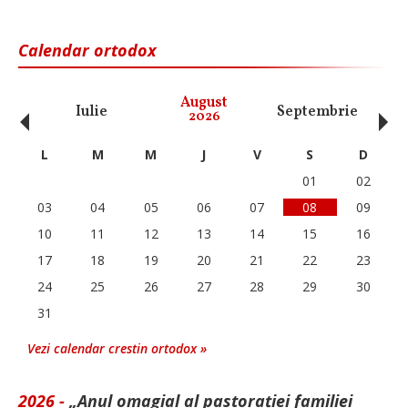
Calendar ortodox
‹
›
August
Iulie
Septembrie
O
2026
L
M
M
J
V
S
D
01
02
03
04
05
06
07
08
09
10
11
12
13
14
15
16
17
18
19
20
21
22
23
24
25
26
27
28
29
30
31
Vezi calendar crestin ortodox »
2026 -
„Anul omagial al pastorației familiei