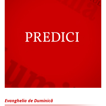
Evanghelia de Duminică