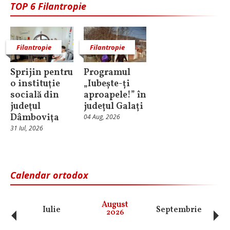
TOP 6 Filantropie
Filantropie
Filantropie
Sprijin pentru
Programul
o instituţie
„Iubește-ți
socială din
aproapele!” în
judeţul
județul Galați
Dâmboviţa
04 Aug, 2026
31 Iul, 2026
Calendar ortodox
‹
›
August
Iulie
Septembrie
O
2026