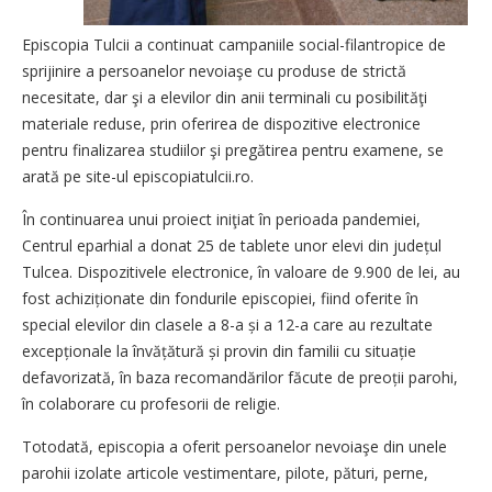
Episcopia Tulcii a continuat campaniile social-filantropice de
sprijinire a persoanelor nevoiaşe cu produse de strictă
necesitate, dar şi a elevilor din anii terminali cu posibilităţi
materiale reduse, prin oferirea de dispozitive electronice
pentru finalizarea studiilor şi pregătirea pentru examene, se
arată pe site-ul episcopiatulcii.ro.
În continuarea unui proiect iniţiat în perioada pandemiei,
Centrul eparhial a donat 25 de tablete unor elevi din județul
Tulcea. Dispozitivele electronice, în valoare de 9.900 de lei, au
fost achizi­ționate din fondurile episcopiei, fiind oferite în
special elevilor din clasele a 8-a și a 12-a care au rezultate
excepțio­nale la învățătură și provin din familii cu situație
defavorizată, în baza recomandărilor făcute de preoții parohi,
în colaborare cu profesorii de religie.
Totodată, episcopia a oferit persoanelor nevoiaşe din unele
parohii izolate articole vestimentare, pilote, pături, perne,