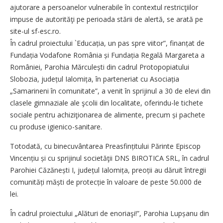
ajutorare a persoanelor vulnerabile în contextul restricţiilor
impuse de autorităţi pe perioada stării de alertă, se arată pe
site-ul sf-esc.ro.
În cadrul proiectului `Educația, un pas spre viitor”, finanțat de
Fundația Vodafone România și Fundația Regală Margareta a
României, Parohia Mărculești din cadrul Protopopiatului
Slobozia, județul Ialomița, în parteneriat cu Asociația
„Samarineni în comunitate”, a venit în sprijinul a 30 de elevi din
clasele gimnaziale ale şcolii din localitate, oferindu-le tichete
sociale pentru achiziţionarea de alimente, precum și pachete
cu produse igienico-sanitare.
Totodată, cu binecuvântarea Preasfințitului Părinte Episcop
Vincențiu și cu sprijinul societăţii DNS BIROTICA SRL, în cadrul
Parohiei Căzănești I, județul Ialomița, preoții au dăruit întregii
comunități măști de protecție în valoare de peste 50.000 de
lei.
În cadrul proiectului „Alături de enoriaşi!”, Parohia Lupșanu din