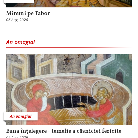
Minuni pe Tabor
06 Aug, 2026
An omagial
An omagial
Buna înțelegere - temelie a căsniciei fericite
04 Aug, 2026