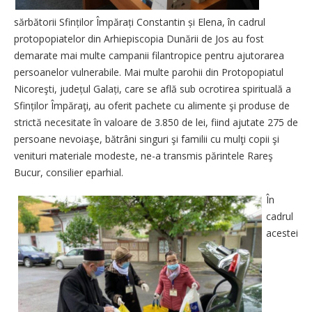
sărbătorii Sfinților Împărați ­Constantin și Elena, în cadrul
protopopiatelor din Arhiepiscopia Dunării de Jos au fost
demarate mai multe campanii filantropice pentru ajutorarea
persoanelor vulnerabile. Mai multe parohii din Protopopiatul
Nicoreşti, județul Galați, care se află sub ocrotirea spirituală a
Sfinților Împăraţi, au oferit pachete cu alimente şi produse de
strictă necesitate în valoare de 3.850 de lei, fiind ajutate 275 de
persoane nevoiaşe, bătrâni singuri şi familii cu mulţi copii şi
venituri materiale modeste, ne-a transmis părintele Rareş
Bucur, consilier eparhial.
În
cadrul
acestei