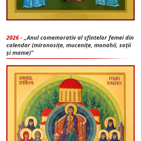
2026 -
„Anul comemorativ al sfintelor femei din
calendar (mironosițe, mu­cenițe, monahii, soții
și mame)”