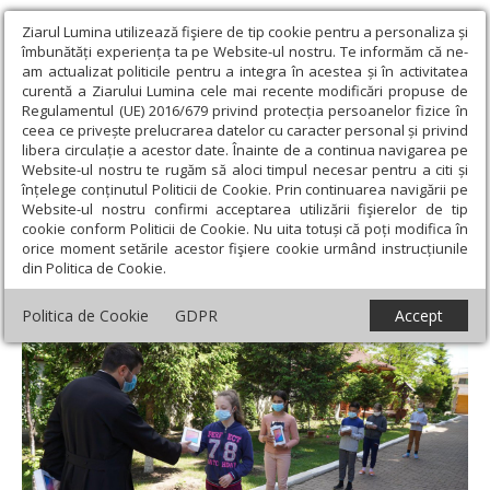
Ziarul Lumina utilizează fişiere de tip cookie pentru a personaliza și
îmbunătăți experiența ta pe Website-ul nostru. Te informăm că ne-
am actualizat politicile pentru a integra în acestea și în activitatea
curentă a Ziarului Lumina cele mai recente modificări propuse de
Regulamentul (UE) 2016/679 privind protecția persoanelor fizice în
ceea ce privește prelucrarea datelor cu caracter personal și privind
libera circulație a acestor date. Înainte de a continua navigarea pe
Website-ul nostru te rugăm să aloci timpul necesar pentru a citi și
Ziarul Lumina
›
Filantropie
›
Noi acţiuni de sprijinire a elevilor şi
înțelege conținutul Politicii de Cookie. Prin continuarea navigării pe
persoanelor vulnerabile în eparhii
Website-ul nostru confirmi acceptarea utilizării fişierelor de tip
cookie conform Politicii de Cookie. Nu uita totuși că poți modifica în
Noi acţiuni de sprijinire a elevilor şi
orice moment setările acestor fişiere cookie urmând instrucțiunile
din Politica de Cookie.
persoanelor vulnerabile în eparhii
Politica de Cookie
GDPR
Accept