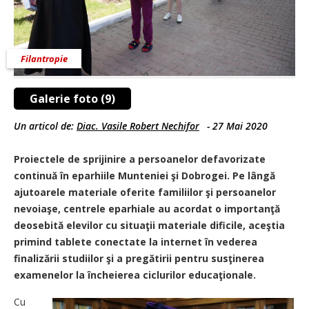
Filantropie
Galerie foto (9)
Un articol de:
Diac. Vasile Robert Nechifor
-
27 Mai 2020
Proiectele de sprijinire a persoanelor defavorizate
continuă în eparhiile Munteniei şi Dobrogei. Pe lângă
ajutoarele materiale oferite familiilor şi persoanelor
nevoiaşe, centrele eparhiale au acordat o importanţă
deosebită elevilor cu situaţii materiale dificile, aceştia
primind tablete conectate la internet în vederea
finalizării studiilor şi a pregătirii pentru susţinerea
examenelor la încheierea ciclurilor educaţionale.
Cu