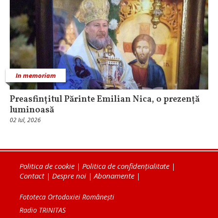
In memoriam
Preasfințitul Părinte Emilian Nica, o prezență
luminoasă
02 Iul, 2026
Politica de cookie
|
Politica de confidențialitate
|
Contact
|
Despre noi
|
Abonamente
|
Fototeca Ortodoxiei Românești
Radio TRINITAS