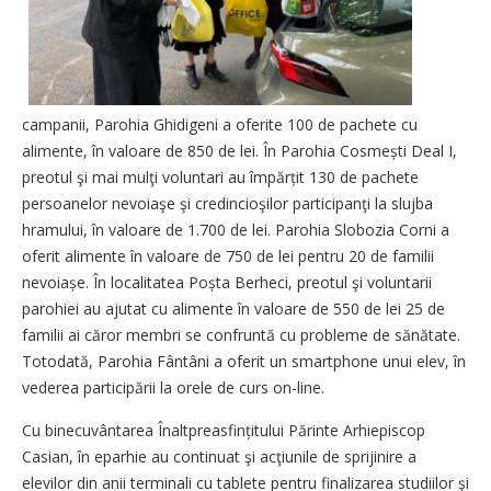
campanii, Parohia Ghidigeni a oferite 100 de pachete cu
alimente, în valoare de 850 de lei. În Parohia Cosmești Deal I,
preotul şi mai mulţi voluntari au împărțit 130 de pachete
persoanelor nevoiaşe şi credincioşilor participanţi la slujba
hramului, în valoare de 1.700 de lei. Parohia Slobozia Corni a
oferit alimente în valoare de 750 de lei pentru 20 de familii
nevoiașe. În localitatea Poșta Berheci, preotul şi voluntarii
parohiei au ajutat cu alimente în valoare de 550 de lei 25 de
familii ai căror membri se confruntă cu probleme de sănătate.
Totodată, Parohia Fântâni a oferit un smartphone unui elev, în
vederea participării la orele de curs on-line.
Cu binecuvântarea Înaltpreasfințitului Părinte Arhiepiscop
Casian, în eparhie au continuat şi acţiunile de sprijinire a
elevilor din anii terminali cu tablete pentru finalizarea studiilor şi