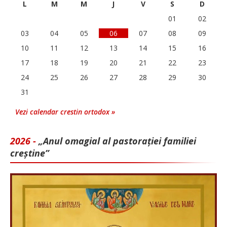
L
M
M
J
V
S
D
01
02
03
04
05
06
07
08
09
10
11
12
13
14
15
16
17
18
19
20
21
22
23
24
25
26
27
28
29
30
31
Vezi calendar crestin ortodox »
2026 -
„Anul omagial al pastorației familiei
creștine”