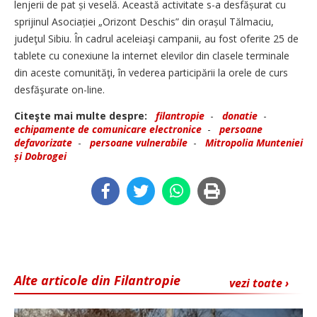
lenjerii de pat și veselă. Această activitate s-a desfă­șurat cu
sprijinul Aso­ciației „Orizont Deschis” din orașul Tălmaciu,
judeţul Sibiu. În cadrul aceleiaşi campanii, au fost oferite 25 de
tablete cu conexiune la internet elevilor din clasele terminale
din aceste comunităţi, în vederea participării la orele de curs
desfăşurate on-line.
Citeşte mai multe despre:
filantropie
-
donatie
-
echipamente de comunicare electronice
-
persoane
defavorizate
-
persoane vulnerabile
-
Mitropolia Munteniei
și Dobrogei
Alte articole din Filantropie
vezi toate ›