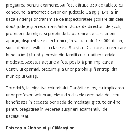
pregătirea pentru examene. Au fost dăruite 350 de tablete cu
conexiune la internet elevilor din județele Galaţi şi Brăila. În
baza evidenţelor transmise de inspectoratele şcolare din cele
două judeţe şi a recomandărilor făcute de directorii de școli,
profesorii de religie şi preoţii de la parohiile de care tinerii
aparţin, dispozitivele electronice, în valoare de 175.000 de lei,
sunt oferite elevilor din clasele a 8-a și a 12-a care au rezultate
bune la învățătură și provin din familii cu situații materiale
modeste. Această acţiune a fost posibilă prin implicarea
Centrului eparhial, precum şi a unor parohii şi filantropi din
municipiul Galaţi.
Totodată, la iniţiativa chiriarhului Dunării de Jos, cu implicarea
unor profesori voluntari, elevii din clasele terminale de liceu
beneficiază în această perioadă de meditaţii gratuite on-line
pentru pregătirea în vederea susţinerii examenului de
bacalaureat.
Episcopia Sloboziei şi Călăraşilor