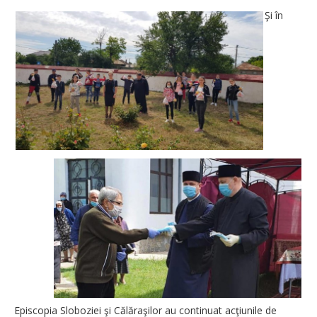
Şi în
Episcopia Sloboziei şi Călăraşilor au continuat acţiunile de