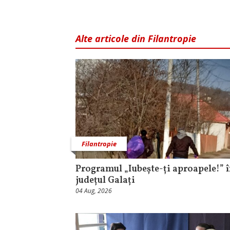
Alte articole din Filantropie
Filantropie
Programul „Iubește-ți aproapele!” 
județul Galați
04 Aug, 2026