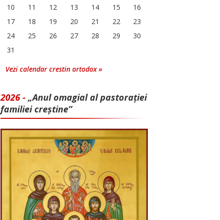
10
11
12
13
14
15
16
17
18
19
20
21
22
23
24
25
26
27
28
29
30
31
Vezi calendar crestin ortodox »
2026 -
„Anul omagial al pastorației
familiei creștine”