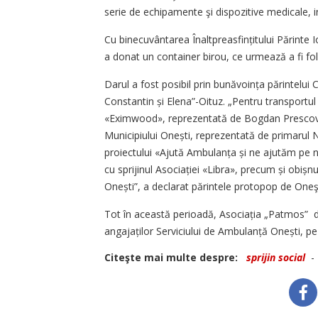
serie de echipamente şi dispozitive medicale, 
Cu binecuvântarea Înaltpreasfin­țitului Părinte
a donat un container birou, ce urmează a fi fol
Darul a fost posibil prin bunăvo­ința părintelui
Constantin și Elena”-Oituz. „Pentru transportul
«Eximwood», reprezentată de Bogdan Prescoviț
Municipiului Onești, reprezentată de primarul N
proiectului «Ajută Ambulanța și ne ajutăm pe no
cu sprijinul Asociației «Libra», precum și obiș­n
Onești”, a declarat părintele protopop de One
Tot în această perioadă, Asociația „Patmos” di
angajaților Serviciului de Ambu­lanță Onești, pe
Citeşte mai multe despre:
sprijin social