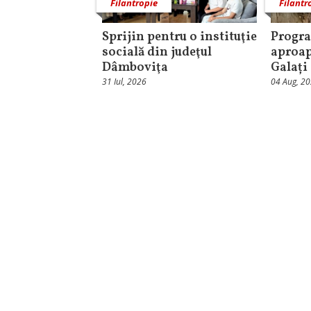
Filantropie
Filantr
Sprijin pentru o instituţie
Progra
socială din judeţul
aproap
Dâmboviţa
Galați
31 Iul, 2026
04 Aug, 2