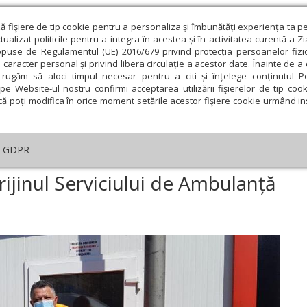
ză fişiere de tip cookie pentru a personaliza și îmbunătăți experiența ta p
alizat politicile pentru a integra în acestea și în activitatea curentă a Z
opuse de Regulamentul (UE) 2016/679 privind protecția persoanelor fizi
 caracter personal și privind libera circulație a acestor date. Înainte de 
eologie și spiritualitate
Educaţie și Cultură
Societate
rugăm să aloci timpul necesar pentru a citi și înțelege conținutul Pol
pe Website-ul nostru confirmi acceptarea utilizării fişierelor de tip cook
că poți modifica în orice moment setările acestor fişiere cookie urmând ins
GDPR
în sprijinul Serviciului de Ambulanță Bacău
prijinul Serviciului de Ambulanță
ie
Februarie
Martie
Aprilie
Mai
Iunie