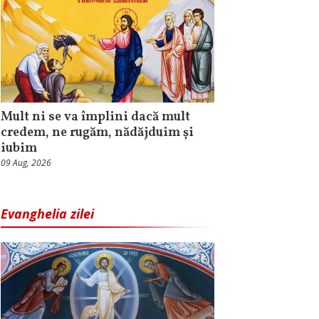
Mult ni se va împlini dacă mult
credem, ne rugăm, nădăjduim și
iubim
09 Aug, 2026
Evanghelia zilei