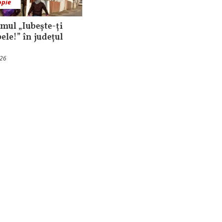
opie
mul „Iubește-ți
ele!” în județul
026