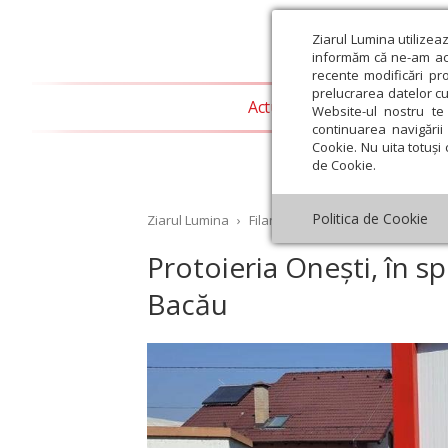
Ziarul Lumina utilizea
informăm că ne-am actu
recente modificări pr
prelucrarea datelor cu
Actualitate religioasă
T
Website-ul nostru te 
continuarea navigării 
Cookie. Nu uita totuși 
de Cookie.
Politica de Cookie
Ziarul Lumina
›
Filantropie
›
Protoieria Onești, 
Protoieria Onești, în s
Bacău
st
Septembrie
Octombrie
Noiembrie
Decembrie
Ianuar