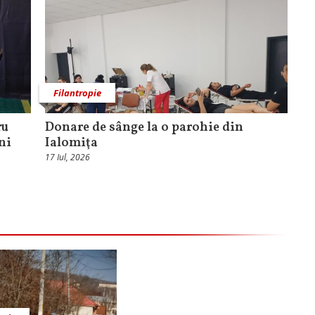
Filantropie
ru
Donare de sânge la o parohie din
ni
Ialomiţa
17 Iul, 2026