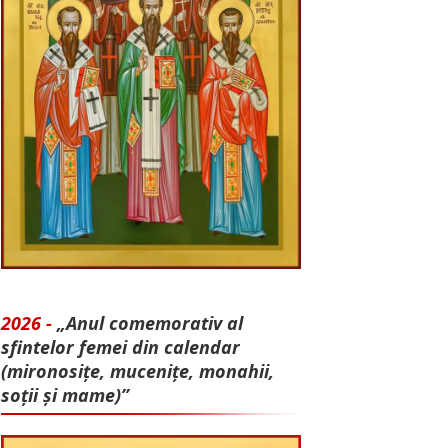
2026 -
„Anul comemorativ al
sfintelor femei din calendar
(mironosițe, mu­cenițe, monahii,
soții și mame)”