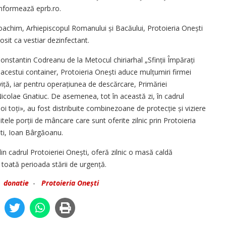
informează eprb.ro.
 Ioachim, Arhiepiscopul Romanului și Bacăului, Protoieria Onești
osit ca vestiar dezinfectant.
 Constantin Codreanu de la Metocul chiriarhal „Sfinții Împărați
 acestui container, Protoieria Onești aduce mulțumiri firmei
ă, iar pentru operațiunea de descărcare, Primăriei
icolae Gnatiuc. De asemenea, tot în această zi, în cadrul
i toți», au fost distribuite combinezoane de protecție și viziere
uitele porții de mâncare care sunt oferite zilnic prin Protoieria
şti, Ioan Bârgăoanu.
n cadrul Protoieriei Onești, oferă zilnic o masă caldă
 toată perioada stării de urgență.
-
donatie
-
Protoieria Onești