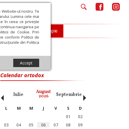
e Website-ul nostru. Te
iarului Lumina cele mai
ce în ceea ce privește
a continua navigarea pe
Opinii
Filantropie
iticii de Cookie. Prin
ie conform Politicii de
trucțiunile din Politica
Accept
Calendar ortodox
‹
›
August
Iulie
Septembrie
Octombrie
Noiembri
2026
L
M
M
J
V
S
D
01
02
03
04
05
06
07
08
09