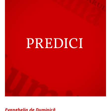
Evanghelia de Duminică