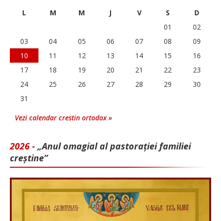
L
M
M
J
V
S
D
01
02
03
04
05
06
07
08
09
10
11
12
13
14
15
16
17
18
19
20
21
22
23
24
25
26
27
28
29
30
31
Vezi calendar crestin ortodox »
2026 -
„Anul omagial al pastorației familiei
creștine”