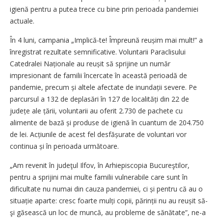
igienă pentru a putea trece cu bine prin perioada pandemiei
actuale.
În 4 luni, campania „Implică-te! Împreună reușim mai mult!” a
înregistrat rezultate semnificative. Voluntarii Paraclisului
Catedralei Naționale au reușit să sprijine un număr
impresionant de familii încercate în această perioadă de
pandemie, precum și altele afectate de inundații severe. Pe
parcursul a 132 de deplasări în 127 de localități din 22 de
județe ale țării, voluntarii au oferit 2.730 de pachete cu
alimente de bază și produse de igienă în cuantum de 204.750
de lei. Acțiunile de acest fel desfășurate de voluntari vor
continua și în perioada următoare.
„Am revenit în judeţul Ilfov, în Arhiepiscopia Bucureştilor,
pentru a sprijini mai multe familii vulnerabile care sunt în
dificultate nu numai din cauza pandemiei, ci și pentru că au o
situație aparte: cresc foarte mulți copii, părinții nu au reușit să-
şi găsească un loc de muncă, au probleme de sănătate”, ne-a