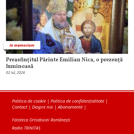
In memoriam
Preasfințitul Părinte Emilian Nica, o prezență
luminoasă
02 Iul, 2026
Politica de cookie
|
Politica de confidențialitate
|
Contact
|
Despre noi
|
Abonamente
|
Fototeca Ortodoxiei Românești
Radio TRINITAS