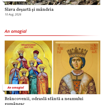
Slava deșartă și mândria
10 Aug, 2026
An omagial
An omagial
Brâncovenii, odraslă sfântă a neamului
românesc