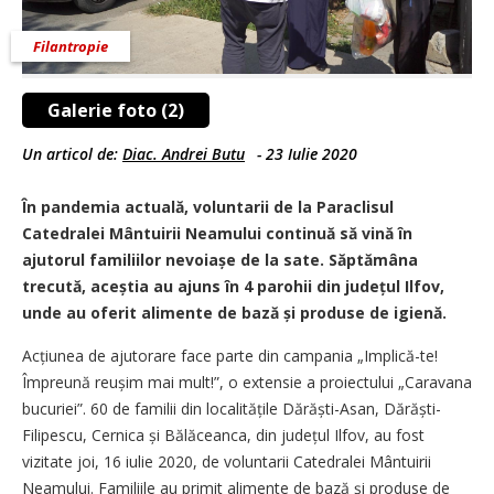
Filantropie
Galerie foto (2)
Un articol de:
Diac. Andrei Butu
-
23 Iulie 2020
În pandemia actuală, voluntarii de la Paraclisul
Catedralei Mântuirii Neamului continuă să vină în
ajutorul familiilor nevoiașe de la sate. Săptămâna
trecută, aceștia au ajuns în 4 parohii din județul Ilfov,
unde au oferit alimente de bază și produse de igienă.
Acțiunea de ajutorare face parte din campania „Implică-te!
Împreună reușim mai mult!”, o extensie a proiectului „Caravana
bucuriei”. 60 de familii din localitățile Dărăști-Asan, Dărăști-
Filipescu, Cernica și Bălăceanca, din județul Ilfov, au fost
vizitate joi, 16 iulie 2020, de voluntarii Catedralei Mântuirii
Neamului. Familiile au primit alimente de bază și produse de