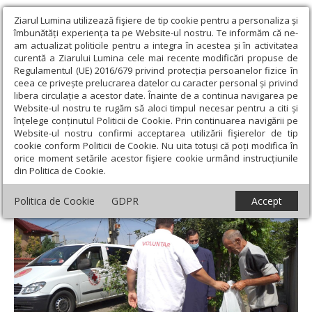
Ziarul Lumina utilizează fişiere de tip cookie pentru a personaliza și
îmbunătăți experiența ta pe Website-ul nostru. Te informăm că ne-
am actualizat politicile pentru a integra în acestea și în activitatea
curentă a Ziarului Lumina cele mai recente modificări propuse de
Regulamentul (UE) 2016/679 privind protecția persoanelor fizice în
ceea ce privește prelucrarea datelor cu caracter personal și privind
libera circulație a acestor date. Înainte de a continua navigarea pe
Website-ul nostru te rugăm să aloci timpul necesar pentru a citi și
Ziarul Lumina
›
Filantropie
›
Sprijin pentru familii vulnerabile din
înțelege conținutul Politicii de Cookie. Prin continuarea navigării pe
4 sate ilfovene
Website-ul nostru confirmi acceptarea utilizării fişierelor de tip
cookie conform Politicii de Cookie. Nu uita totuși că poți modifica în
Sprijin pentru familii vulnerabile din 4 sate
orice moment setările acestor fişiere cookie urmând instrucțiunile
din Politica de Cookie.
ilfovene
Politica de Cookie
GDPR
Accept