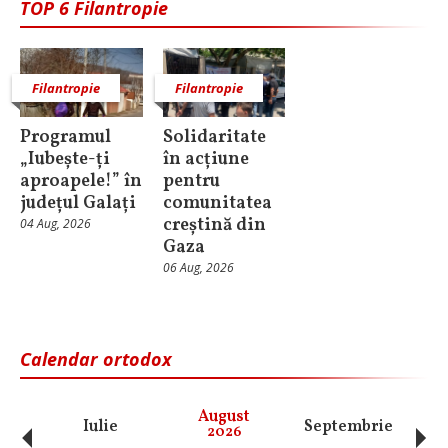
TOP 6 Filantropie
Filantropie
Filantropie
Programul
Solidaritate
„Iubește-ți
în acțiune
aproapele!” în
pentru
județul Galați
comunitatea
creștină din
04 Aug, 2026
Gaza
06 Aug, 2026
Calendar ortodox
‹
›
August
Iulie
Septembrie
O
2026