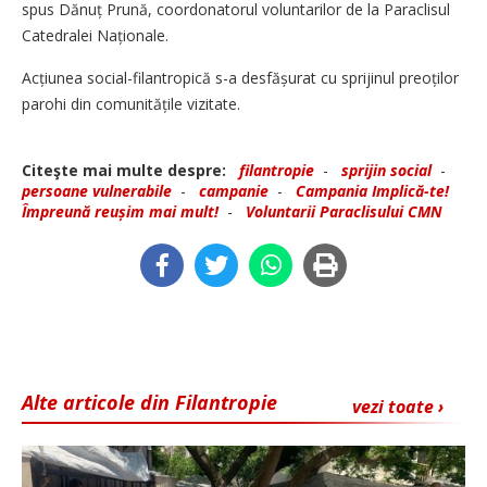
spus Dănuț Prună, coordonatorul voluntarilor de la Paraclisul
Catedralei Naționale.
Acțiunea social-filantropică s-a desfășurat cu sprijinul preoților
parohi din comunitățile vizitate.
Citeşte mai multe despre:
filantropie
-
sprijin social
-
persoane vulnerabile
-
campanie
-
Campania Implică-te!
Împreună reușim mai mult!
-
Voluntarii Paraclisului CMN
Alte articole din Filantropie
vezi toate ›