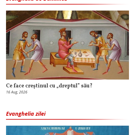
Ce face creștinul cu „dreptul” său?
16 Aug, 2026
Evanghelia zilei