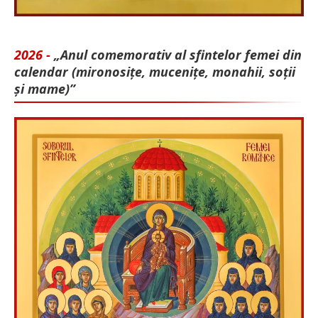
2026 -
„Anul comemorativ al sfintelor femei din
calendar (mironosițe, mu­cenițe, monahii, soții
și mame)”