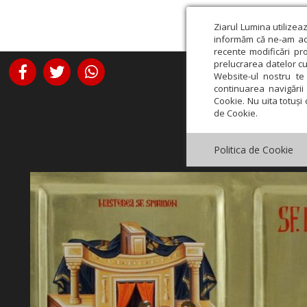
Ziarul Lumina utilizea
informăm că ne-am actu
recente modificări pr
prelucrarea datelor cu
Website-ul nostru te 
continuarea navigării 
Cookie. Nu uita totuși 
de Cookie.
Politica de Cookie