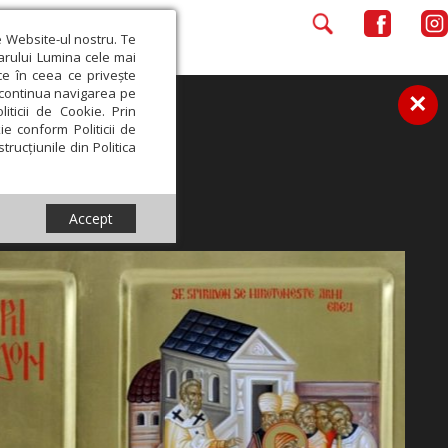
e Website-ul nostru. Te
iarului Lumina cele mai
ce în ceea ce privește
a continua navigarea pe
×
iticii de Cookie. Prin
ie conform Politicii de
trucțiunile din Politica
Accept