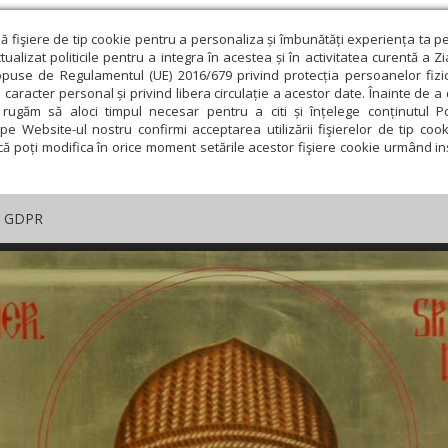
ză fişiere de tip cookie pentru a personaliza și îmbunătăți experiența ta p
alizat politicile pentru a integra în acestea și în activitatea curentă a Z
opuse de Regulamentul (UE) 2016/679 privind protecția persoanelor fizi
 caracter personal și privind libera circulație a acestor date. Înainte de 
rugăm să aloci timpul necesar pentru a citi și înțelege conținutul Pol
pe Website-ul nostru confirmi acceptarea utilizării fişierelor de tip cook
că poți modifica în orice moment setările acestor fişiere cookie urmând ins
GDPR