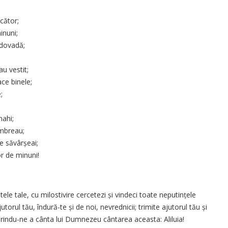
cător;
inuni;
 dovadă;
u vestit;
ace binele;
;
nahi;
umbreau;
ie săvârșeai;
or de minuni!
e tale, cu milostivire cercetezi și vindeci toate neputințele
torul tău, îndură-te și de noi, nevrednicii; trimite ajutorul tău și
ărindu-ne a cânta lui Dumnezeu cântarea aceasta: Aliluia!