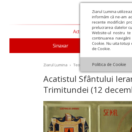
Ziarul Lumina utilizea
informăm că ne-am actu
recente modificări pr
prelucrarea datelor cu
Actualitate religioasă
T
Website-ul nostru te 
continuarea navigării 
Cookie. Nu uita totuși 
Sinaxar
Apostolul zilei
Evang
de Cookie.
Politica de Cookie
Ziarul Lumina
›
Teologie și spiritualitate
›
Rugăc
Acatistul Sfântului Ier
Trimitundei (12 decem
st
Septembrie
Octombrie
Noiembrie
Decembrie
Ianuar