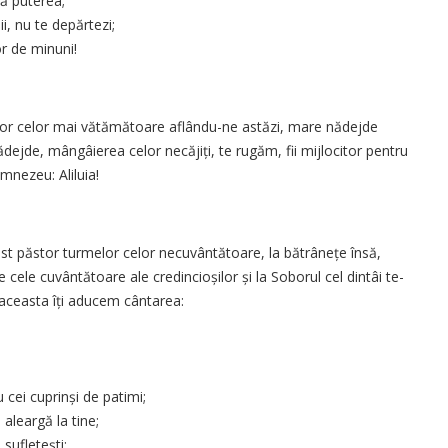
tă puterea;
ii, nu te depărtezi;
or de minuni!
elor celor mai vătămătoare aflându-ne astăzi, mare nădejde
ădejde, mângâierea celor necăjiți, te rugăm, fii mijlocitor pentru
mnezeu: Aliluia!
 fost păstor turmelor celor necuvântătoare, la bătrânețe însă,
le cele cuvântătoare ale credincioșilor și la Soborul cel dintâi te-
 aceasta îți aducem cântarea:
cei cuprinși de patimi;
 aleargă la tine;
 sufletești;