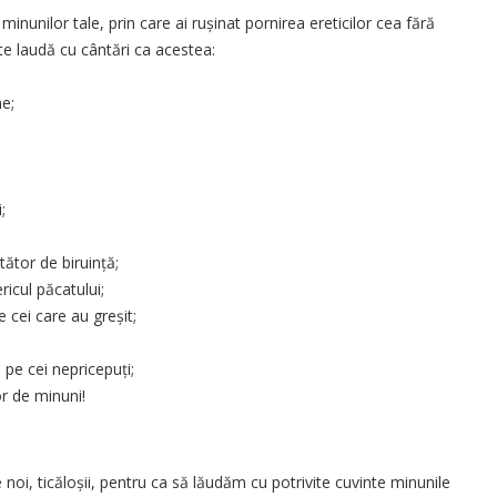
nunilor tale, prin care ai rușinat pornirea ereticilor cea fără
te laudă cu cântări ca acestea:
ne;
;
tător de biruință;
ricul păcatului;
e cei care au greșit;
 pe cei nepricepuți;
or de minuni!
noi, ticăloșii, pentru ca să lăudăm cu potrivite cuvinte minunile