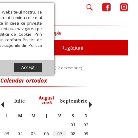
e Website-ul nostru. Te
iarului Lumina cele mai
ce în ceea ce privește
a continua navigarea pe
Opinii
Filantropie
iticii de Cookie. Prin
ie conform Politicii de
trucțiunile din Politica
iturgica
Patristica
Rugăciuni
Accept
piridon, Episcopul Trimitundei (12 decembrie)
Calendar ortodox
‹
›
August
Iulie
Septembrie
Octombrie
Noiembri
2026
L
M
M
J
V
S
D
01
02
03
04
05
06
07
08
09