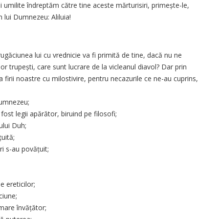
mi umilite îndreptăm către tine aceste mărturisiri, primește-le,
m lui Dumnezeu: Aliluia!
rugăciunea lui cu vrednicie va fi primită de tine, dacă nu ne
r trupești, care sunt lucrare de la vicleanul diavol? Dar prin
 firii noastre cu milostivire, pentru necazurile ce ne-au cuprins,
 Dumnezeu;
fost legii apărător, biruind pe filosofi;
ului Duh;
uită;
ri s-au povățuit;
 ereticilor;
ciune;
 mare învățător;