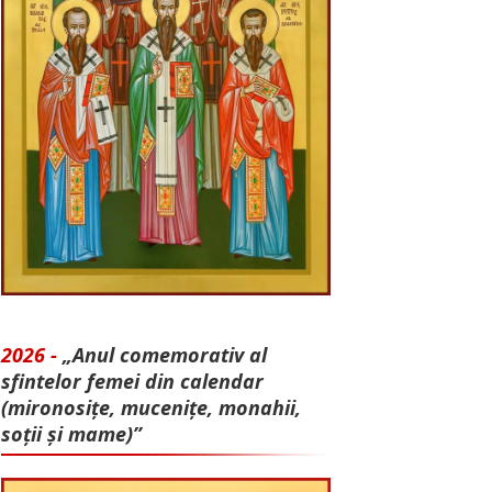
2026 -
„Anul comemorativ al
sfintelor femei din calendar
(mironosițe, mu­cenițe, monahii,
soții și mame)”