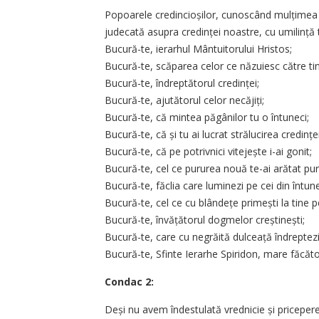
Popoarele credincioșilor, cunoscând mulțimea mi
judecată asupra credinței noastre, cu umilință 
Bucură-te, ierarhul Mântuitorului Hristos;
Bucură-te, scăparea celor ce năzuiesc către ti
Bucură-te, îndreptătorul credinței;
Bucură-te, ajutătorul celor necăjiți;
Bucură-te, că mintea păgânilor tu o întuneci;
Bucură-te, că și tu ai lucrat strălucirea credinței
Bucură-te, că pe potrivnici vitejește i-ai gonit;
Bucură-te, cel ce pururea nouă te-ai arătat pur
Bucură-te, făclia care luminezi pe cei din întune
Bucură-te, cel ce cu blândețe primești la tine p
Bucură-te, învățătorul dogmelor creștinești;
Bucură-te, care cu negrăită dulceață îndreptezi
Bucură-te, Sfinte Ierarhe Spiridon, mare făcăt
Condac 2:
Deși nu avem îndestulată vrednicie și pricepere 