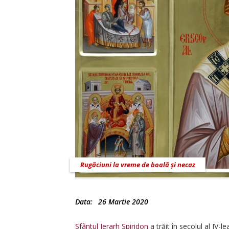
Rugăciuni la vreme de boală și necaz
Data:
26 Martie 2020
Sfântul Ierarh Spiridon
a trăit în secolul al IV-