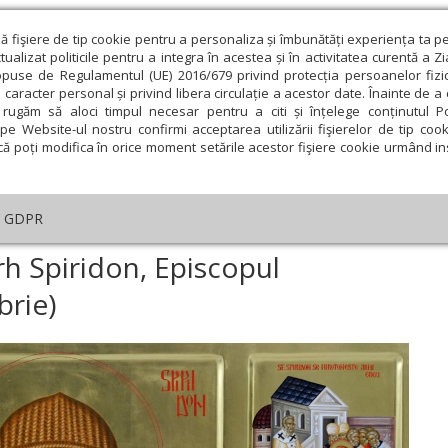
ză fişiere de tip cookie pentru a personaliza și îmbunătăți experiența ta p
alizat politicile pentru a integra în acestea și în activitatea curentă a Z
opuse de Regulamentul (UE) 2016/679 privind protecția persoanelor fizi
 caracter personal și privind libera circulație a acestor date. Înainte de 
eologie și spiritualitate
Educaţie și Cultură
Societate
rugăm să aloci timpul necesar pentru a citi și înțelege conținutul Pol
pe Website-ul nostru confirmi acceptarea utilizării fişierelor de tip cook
că poți modifica în orice moment setările acestor fişiere cookie urmând ins
helia zilei
Evanghelia de Duminică
Theologica
L
GDPR
iuni
›
Rugăciuni la vreme de boală și necaz
›
Acatistul Sfântului Ierarh S
arh Spiridon, Episcopul
brie)
ie
Februarie
Martie
Aprilie
Mai
Iunie