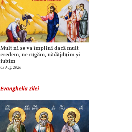
Mult ni se va împlini dacă mult
credem, ne rugăm, nădăjduim și
iubim
09 Aug, 2026
Evanghelia zilei