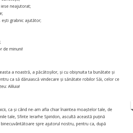
 iese neajutorat;
e;
 ești grabnic ajutător;
;
or de minuni!
asta a noastră, a păcătoșilor, și cu obișnuita ta bunătate și
pentru ca să dăruiască vindecare și sănătate robilor Săi, celor ce
u: Aliluia!
nicii, ca și când ne-am afla chiar înaintea moaștelor tale, de
nile tale, Sfinte Ierarhe Spiridon, ascultă această puțină
i binecuvântătoare spre ajutorul nostru, pentru ca, după