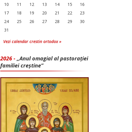
10
11
12
13
14
15
16
17
18
19
20
21
22
23
24
25
26
27
28
29
30
31
Vezi calendar crestin ortodox »
2026 -
„Anul omagial al pastorației
familiei creștine”