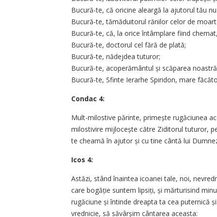
Bucură-te, că oricine aleargă la ajutorul tău nu
Bucură-te, tămăduitorul rănilor celor de moart
Bucură-te, că, la orice întâmplare fiind chemat,
Bucură-te, doctorul cel fără de plată;
Bucură-te, nădejdea tuturor;
Bucură-te, acoperământul și scăparea noastră
Bucură-te, Sfinte Ierarhe Spiridon, mare făcăt
Condac 4:
Mult-milostive părinte, primește rugăciunea ace
milos­tivire mijlocește către Ziditorul tuturor, 
te cheamă în ajutor și cu tine cântă lui Dumneze
Icos 4:
Astăzi, stând înaintea icoanei tale, noi, nevred
care bo­găție suntem lipsiți, și mărturisind minu
rugăciune și întinde dreapta ta cea puternică ș
vrednicie, să săvârșim cântarea aceasta: