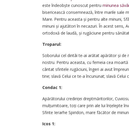
este îndeobște cunoscut pentru
minunea săvâr
bisericească consemnează, între marile sale mi
Mare. Pentru aceasta și pentru alte minuni, Sfâ
minuni și ajutători în necazuri. În acest sens, 
ortodoxă de laudă, și rugăciune pentru sănătat
Troparul:
Soborului cel dintâi te-ai arătat apărător și d
nostru. Pentru aceasta, cu femeia cea moartă în 
cântat sfintele rugăciuni, îngeri ai avut împreun
tine; slavă Celui ce te-a încununat; slavă Celui 
Condac 1:
Apărătorului credinței dreptmăritorilor, Cuviosu
mulțumitoare, toți care prin ale lui înțelepte î
Sfinte Ierarhe Spiridon, mare făcător de minuni
Icos 1: