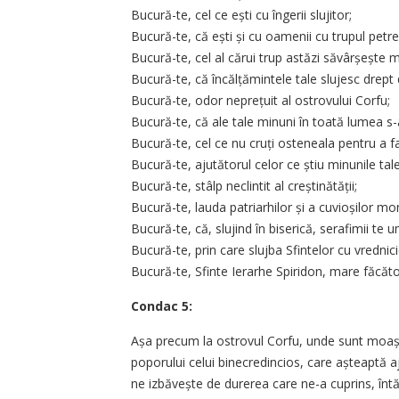
Bucură-te, cel ce ești cu îngerii slujitor;
Bucură-te, că ești și cu oamenii cu trupul petre
Bucură-te, cel al cărui trup astăzi săvârșește m
Bucură-te, că încălțămintele tale slujesc drept
Bucură-te, odor neprețuit al ostrovului Corfu;
Bucură-te, că ale tale minuni în toată lumea s-a
Bucură-te, cel ce nu cruți osteneala pentru a f
Bucură-te, ajutătorul celor ce știu minunile tale
Bucură-te, stâlp neclintit al creștinătății;
Bucură-te, lauda patriarhilor și a cuvioșilor mo
Bucură-te, că, slujind în biserică, serafimii te 
Bucură-te, prin care slujba Sfintelor cu vrednic
Bucură-te, Sfinte Ierarhe Spiridon, mare făcăt
Condac 5:
Așa precum la ostrovul Corfu, unde sunt moaștel
poporului celui binecredincios, care așteaptă aju
ne izbăvește de durerea care ne-a cuprins, înt