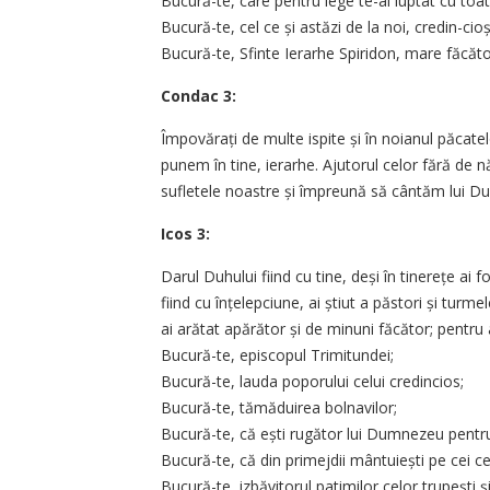
Bucură-te, care pentru lege te-ai luptat cu toa
Bucură-te, cel ce și astăzi de la noi, credin-cioș
Bucură-te, Sfinte Ierarhe Spiridon, mare făcăt
Condac 3:
Împovărați de multe ispite și în noianul păcat
punem în tine, ierarhe. Ajutorul celor fără de n
sufletele noastre și împreună să cântăm lui Du
Icos 3:
Darul Duhului fiind cu tine, deși în tinerețe ai
fiind cu înțelepciune, ai știut a păstori și turme
ai arătat apărător și de minuni făcător; pentru
Bucură-te, episcopul Trimitundei;
Bucură-te, lauda poporului celui credincios;
Bucură-te, tămăduirea bolnavilor;
Bucură-te, că ești rugător lui Dumnezeu pentru 
Bucură-te, că din primejdii mântuiești pe cei ce
Bucură-te, izbăvitorul patimilor celor trupești și