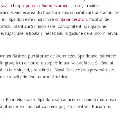
șită în timpul primului Sinod Ecumenic
, totuși tradiția
racole, vindecarea din boală a însuși împăratului Constantin cel
ntul Spiridon este unul dintre
sfinții vindecători
, făcători de
Acatistul Sfântului Spiridon este, concomitent, și rugăciune
e, rugăciune la boală și necaz sau rugăciune de ajutor în nevoi.
e minuni făcător, purtătorule de Dumnezeu Spiridoane, părintele
groapă tu ai vorbit și șarpele în aur l-ai prefăcut. Și când ai
ă cu tine slujind, preasfințite. Slavă Celui ce te-a preamărit pe
ce lucrează prin tine tuturor tămăduiri!
lui Părintelui nostru Spiridon, să-i aducem din inimă mărturisiri
nvățături ne-am luminat cu credința și să-i cântăm: Bucură-te,
!