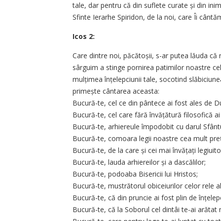
tale, dar pentru că din suflete curate și din ini
Sfinte Ierarhe Spiridon, de la noi, care Îi cântă
Icos 2:
Care dintre noi, păcătoșii, s-ar putea lăuda că 
sârguim a stinge pornirea patimilor noastre celo
mulțimea înțelepciunii tale, socotind slăbiciunea
primește cân­tarea aceasta:
Bucură-te, cel ce din pântece ai fost ales de
Bucură-te, cel care fără învățătură filosofică ai 
Bucură-te, arhiereule împodobit cu darul Sfânt
Bucură-te, comoara legii noastre cea mult preț
Bucură-te, de la care și cei mai învățați legiuito
Bucură-te, lauda arhiereilor și a dascălilor;
Bucură-te, podoaba Bisericii lui Hristos;
Bucură-te, mustrătorul obiceiurilor celor rele ale
Bucură-te, că din pruncie ai fost plin de înțelep
Bucură-te, că la Soborul cel dintâi te-ai arătat