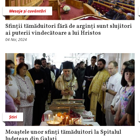
Mesaje și cuvântări
Sfinții tămăduitori fără de arginți sunt slujitori
ai puterii vindecătoare a lui Hristos
04 Noi, 2024
Știri
Moaștele unor sfinți tămăduitori la Spitalul
Județean din Galați