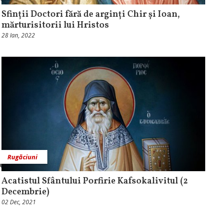
Sfinții Doctori fără de arginți Chir și Ioan,
mărturisitorii lui Hristos
28 Ian, 2022
Rugăciuni
Acatistul Sfântului Porfirie Kafsokalivitul (2
Decembrie)
02 Dec, 2021