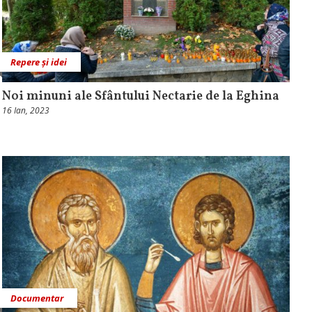
Repere și idei
Noi minuni ale Sfântului Nectarie de la Eghina
16 Ian, 2023
Documentar