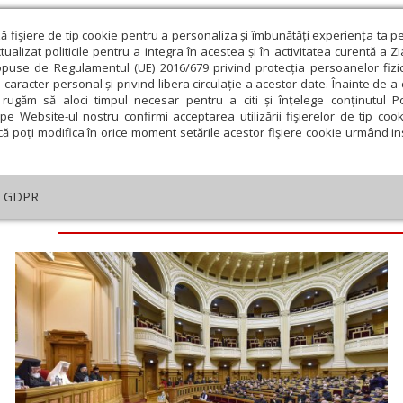
ză fişiere de tip cookie pentru a personaliza și îmbunătăți experiența ta p
alizat politicile pentru a integra în acestea și în activitatea curentă a Z
opuse de Regulamentul (UE) 2016/679 privind protecția persoanelor fizi
 caracter personal și privind libera circulație a acestor date. Înainte de 
eologie și spiritualitate
Educaţie și Cultură
Societate
rugăm să aloci timpul necesar pentru a citi și înțelege conținutul Pol
pe Website-ul nostru confirmi acceptarea utilizării fişierelor de tip cook
că poți modifica în orice moment setările acestor fişiere cookie urmând ins
GDPR