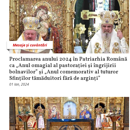
Mesaje și cuvântări
Proclamarea anului 2024 în Patriarhia Română
ca „Anul omagial al pastoraţiei şi îngrijirii
bolnavilor” şi „Anul comemorativ al tuturor
Sfinţilor tămăduitori fără de arginţi”
01 Ian, 2024