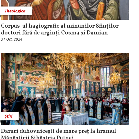
Theologica
Corpus-ul hagiografic al minunilor Sfinților
doctori fără de arginți Cosma și Damian
31 Oct, 2024
Știri
Daruri duhovnicești de mare preț la hramul
Mănăstirii Sihăstria Putnei