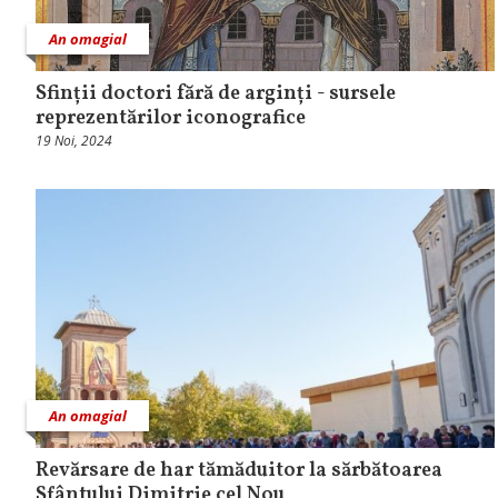
An omagial
Sfinții doctori fără de arginți - sursele
reprezentărilor iconografice
19 Noi, 2024
An omagial
Revărsare de har tămăduitor la sărbătoarea
Sfântului Dimitrie cel Nou