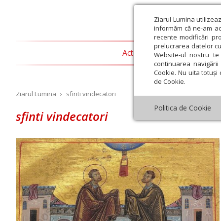
Ziarul Lumina utilizea
informăm că ne-am actu
recente modificări pr
prelucrarea datelor cu
Actualitate religioasă
T
Website-ul nostru te 
continuarea navigării 
Cookie. Nu uita totuși 
de Cookie.
Ziarul Lumina
›
sfinti vindecatori
Politica de Cookie
sfinti vindecatori