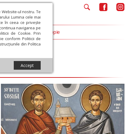
e Website-ul nostru. Te
iarului Lumina cele mai
ce în ceea ce privește
a continua navigarea pe
Opinii
Filantropie
iticii de Cookie. Prin
ie conform Politicii de
trucțiunile din Politica
Accept