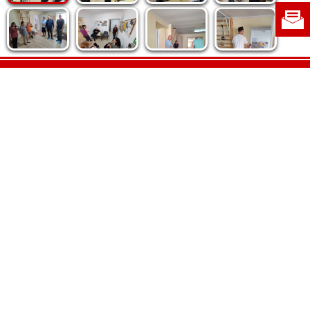
Politica de cookie
|
Politica de confidențialitate
|
Contact
|
Despre noi
|
Abonamente
|
Fototeca Ortodoxiei Românești
Radio TRINITAS
TV TRINITAS
Vestitorul Ortodoxiei
Agenţia de ştiri BASILICA
Patriarhia Română
Catedrala Mântuirii Neamului
BASILICA Travel
Serviciul de Colportaj Bisericesc
Atelierele Patriarhiei