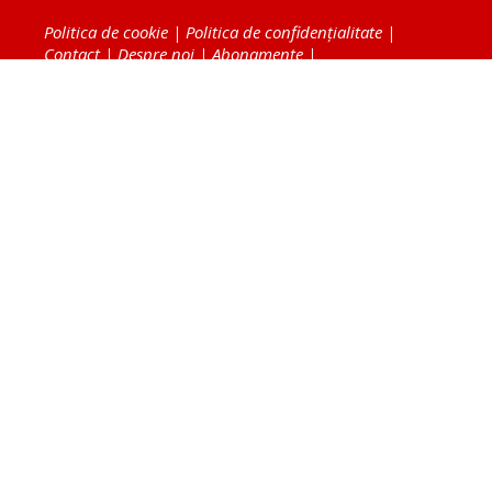
Politica de cookie
|
Politica de confidențialitate
|
Contact
|
Despre noi
|
Abonamente
|
Fototeca Ortodoxiei Românești
Radio TRINITAS
TV TRINITAS
Vestitorul Ortodoxiei
Agenţia de ştiri BASILICA
Patriarhia Română
Catedrala Mântuirii Neamului
BASILICA Travel
Serviciul de Colportaj Bisericesc
Atelierele Patriarhiei
Tipografia Cărţilor Bisericeşti
Conținutul și design-ul site-ului, toate informaţiile
publicate pe site de Ziarul Lumina sunt protejate de