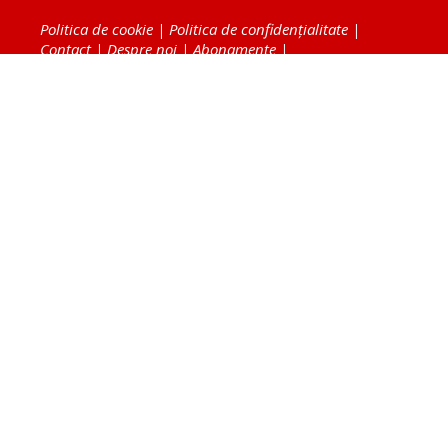
Politica de cookie
|
Politica de confidențialitate
|
Contact
|
Despre noi
|
Abonamente
|
Fototeca Ortodoxiei Românești
Radio TRINITAS
TV TRINITAS
Vestitorul Ortodoxiei
Agenţia de ştiri BASILICA
Patriarhia Română
Catedrala Mântuirii Neamului
BASILICA Travel
Serviciul de Colportaj Bisericesc
Atelierele Patriarhiei
Tipografia Cărţilor Bisericeşti
Conținutul și design-ul site-ului, toate informaţiile
publicate pe site de Ziarul Lumina sunt protejate de