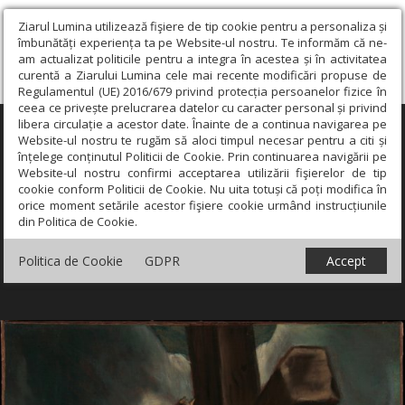
Ziarul Lumina utilizează fişiere de tip cookie pentru a personaliza și
îmbunătăți experiența ta pe Website-ul nostru. Te informăm că ne-
am actualizat politicile pentru a integra în acestea și în activitatea
curentă a Ziarului Lumina cele mai recente modificări propuse de
Regulamentul (UE) 2016/679 privind protecția persoanelor fizice în
ceea ce privește prelucrarea datelor cu caracter personal și privind
libera circulație a acestor date. Înainte de a continua navigarea pe
×
Website-ul nostru te rugăm să aloci timpul necesar pentru a citi și
înțelege conținutul Politicii de Cookie. Prin continuarea navigării pe
Website-ul nostru confirmi acceptarea utilizării fişierelor de tip
cookie conform Politicii de Cookie. Nu uita totuși că poți modifica în
orice moment setările acestor fişiere cookie urmând instrucțiunile
din Politica de Cookie.
Politica de Cookie
GDPR
Accept