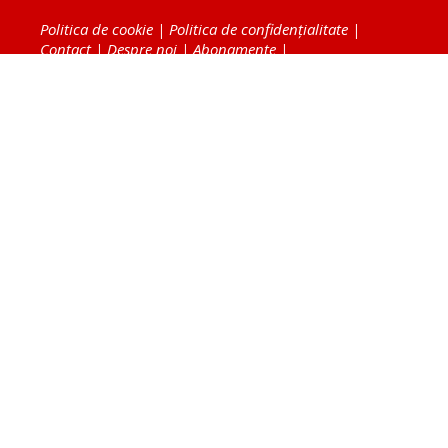
Politica de cookie
|
Politica de confidențialitate
|
Contact
|
Despre noi
|
Abonamente
|
Fototeca Ortodoxiei Românești
Radio TRINITAS
TV TRINITAS
Vestitorul Ortodoxiei
Agenţia de ştiri BASILICA
Patriarhia Română
Catedrala Mântuirii Neamului
BASILICA Travel
Serviciul de Colportaj Bisericesc
Atelierele Patriarhiei
Tipografia Cărţilor Bisericeşti
Conținutul și design-ul site-ului, toate informaţiile
publicate pe site de Ziarul Lumina sunt protejate de