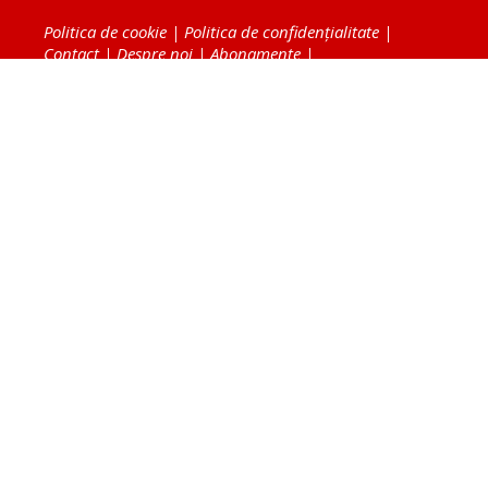
Politica de cookie
|
Politica de confidențialitate
|
Contact
|
Despre noi
|
Abonamente
|
Fototeca Ortodoxiei Românești
Radio TRINITAS
TV TRINITAS
Vestitorul Ortodoxiei
Agenţia de ştiri BASILICA
Patriarhia Română
Catedrala Mântuirii Neamului
BASILICA Travel
Serviciul de Colportaj Bisericesc
Atelierele Patriarhiei
Tipografia Cărţilor Bisericeşti
Conținutul și design-ul site-ului, toate informaţiile
publicate pe site de Ziarul Lumina sunt protejate de