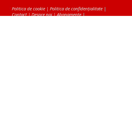
Politica de cookie
|
Politica de confidențialitate
|
Contact
|
Despre noi
|
Abonamente
|
Fototeca Ortodoxiei Românești
Radio TRINITAS
TV TRINITAS
Vestitorul Ortodoxiei
Agenţia de ştiri BASILICA
Patriarhia Română
Catedrala Mântuirii Neamului
BASILICA Travel
Serviciul de Colportaj Bisericesc
Atelierele Patriarhiei
Tipografia Cărţilor Bisericeşti
Conținutul și design-ul site-ului, toate informaţiile
publicate pe site de Ziarul Lumina sunt protejate de