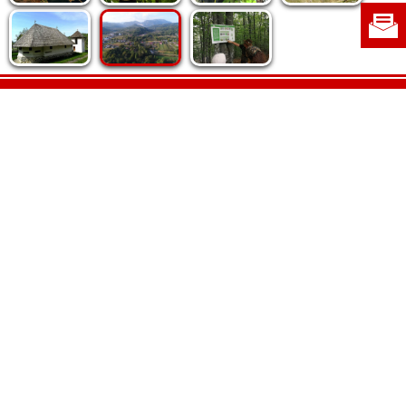
Politica de cookie
|
Politica de confidențialitate
|
Contact
|
Despre noi
|
Abonamente
|
Fototeca Ortodoxiei Românești
Radio TRINITAS
TV TRINITAS
Vestitorul Ortodoxiei
Agenţia de ştiri BASILICA
Patriarhia Română
Catedrala Mântuirii Neamului
BASILICA Travel
Serviciul de Colportaj Bisericesc
Atelierele Patriarhiei