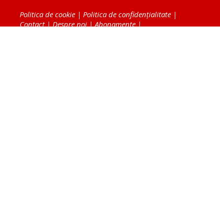
Politica de cookie
|
Politica de confidențialitate
|
Contact
|
Despre noi
|
Abonamente
|
Fototeca Ortodoxiei Românești
Radio TRINITAS
TV TRINITAS
Vestitorul Ortodoxiei
Agenţia de ştiri BASILICA
Patriarhia Română
Catedrala Mântuirii Neamului
BASILICA Travel
Serviciul de Colportaj Bisericesc
Atelierele Patriarhiei
Tipografia Cărţilor Bisericeşti
Conținutul și design-ul site-ului, toate informaţiile
publicate pe site de Ziarul Lumina sunt protejate de