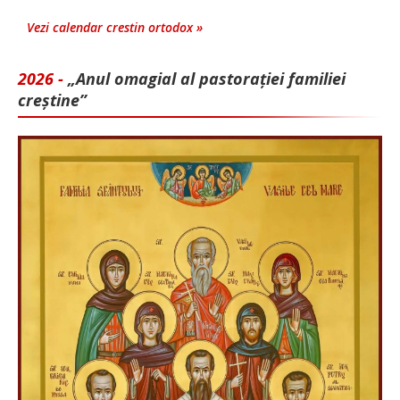
Vezi calendar crestin ortodox »
2026 -
„Anul omagial al pastorației familiei
creștine”