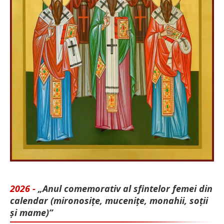
2026 -
„Anul comemorativ al sfintelor femei din
calendar (mironosițe, mu­cenițe, monahii, soții
și mame)”