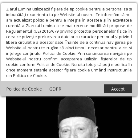
Ziarul Lumina utilizează fişiere de tip cookie pentru a personaliza și
îmbunătăți experiența ta pe Website-ul nostru. Te informăm că ne-
am actualizat politicile pentru a integra în acestea și în activitatea
curentă a Ziarului Lumina cele mai recente modificări propuse de
Regulamentul (UE) 2016/679 privind protecția persoanelor fizice în
ceea ce privește prelucrarea datelor cu caracter personal și privind
libera circulație a acestor date. Înainte de a continua navigarea pe
Website-ul nostru te rugăm să aloci timpul necesar pentru a citi și
Ziarul Lumina
›
Regionale
›
Moldova
›
Arhiepiscopul Eftimie
înțelege conținutul Politicii de Cookie. Prin continuarea navigării pe
Luca va fi pomenit la Roman
Website-ul nostru confirmi acceptarea utilizării fişierelor de tip
cookie conform Politicii de Cookie. Nu uita totuși că poți modifica în
Arhiepiscopul Eftimie Luca va fi pomenit la
orice moment setările acestor fişiere cookie urmând instrucțiunile
din Politica de Cookie.
Roman
Politica de Cookie
GDPR
Accept