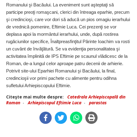
Romanului şi Bacăului. La eveniment sunt aşteptaţi să
participe preoţi romaşcani, clerici din întreaga eparhie, precum
şi credincioşi, care vor dori să aducă un pios omagiu ierarhului
de vrednică pomenire, Eftimie Luca. Cei prezenţi se vor
deplasa apoi la mormântul ierarhului, unde, după rostirea
rugăciunilor specifice, Înaltpreasfinţitul Părinte Ioachim va rosti
un cuvânt de învăţătură. Se va evidenţia personalitatea şi
activitatea împlinită de IPS Eftimie pe scaunul vlădicesc de la
Roman, de-a lungul celor aproape patru decenii de arhierie.
Potrivit site-ului Eparhiei Romanului şi Bacăului, la final,
credincioşii vor primi pachete cu alimente pentru odihna
sufletului Arhiepiscopului Eftimie.
Citeşte mai multe despre:
Catedrala Arhiepiscopală din
Roman
-
Arhiepiscopul Eftimie Luca
-
parastas