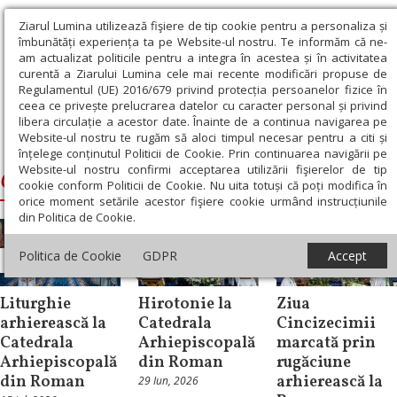
Ziarul Lumina utilizează fişiere de tip cookie pentru a personaliza și
îmbunătăți experiența ta pe Website-ul nostru. Te informăm că ne-
am actualizat politicile pentru a integra în acestea și în activitatea
curentă a Ziarului Lumina cele mai recente modificări propuse de
Regulamentul (UE) 2016/679 privind protecția persoanelor fizice în
ceea ce privește prelucrarea datelor cu caracter personal și privind
libera circulație a acestor date. Înainte de a continua navigarea pe
Website-ul nostru te rugăm să aloci timpul necesar pentru a citi și
Ziarul Lumina
›
Catedrala Arhiepiscopală din Roman
înțelege conținutul Politicii de Cookie. Prin continuarea navigării pe
Website-ul nostru confirmi acceptarea utilizării fişierelor de tip
Catedrala Arhiepiscopală din Roman
cookie conform Politicii de Cookie. Nu uita totuși că poți modifica în
orice moment setările acestor fişiere cookie urmând instrucțiunile
din Politica de Cookie.
Politica de Cookie
GDPR
Accept
Știri
Știri
Știri
Liturghie
Hirotonie la
Ziua
arhierească la
Catedrala
Cincizecimii
Catedrala
Arhiepiscopală
marcată prin
Arhiepiscopală
din Roman
rugăciune
din Roman
arhierească la
29 Iun, 2026