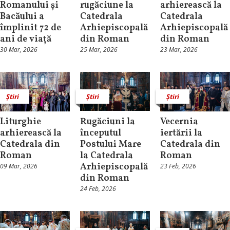
Romanului și
rugăciune la
arhierească la
Bacăului a
Catedrala
Catedrala
împlinit 72 de
Arhiepiscopală
Arhiepiscopală
ani de viață
din Roman
din Roman
30 Mar, 2026
25 Mar, 2026
23 Mar, 2026
Știri
Știri
Știri
Liturghie
Rugăciuni la
Vecernia
arhierească la
începutul
iertării la
Catedrala din
Postului Mare
Catedrala din
Roman
la Catedrala
Roman
Arhiepiscopală
09 Mar, 2026
23 Feb, 2026
din Roman
24 Feb, 2026