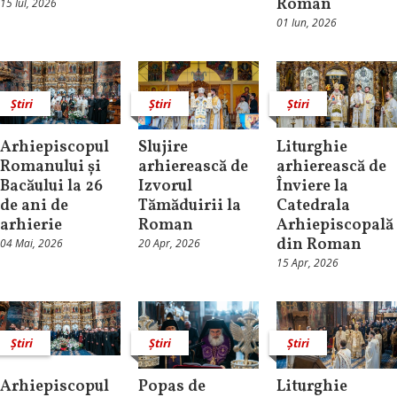
Roman
15 Iul, 2026
01 Iun, 2026
Știri
Știri
Știri
Arhiepiscopul
Slujire
Liturghie
Romanului și
arhierească de
arhierească de
Bacăului la 26
Izvorul
Înviere la
de ani de
Tămăduirii la
Catedrala
arhierie
Roman
Arhiepiscopală
din Roman
04 Mai, 2026
20 Apr, 2026
15 Apr, 2026
Știri
Știri
Știri
Arhiepiscopul
Popas de
Liturghie