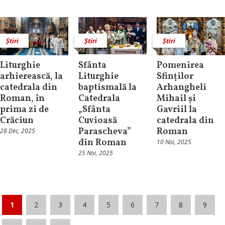
Știri
Știri
Știri
Liturghie
Sfânta
Pomenirea
arhierească, la
Liturghie
Sfinților
catedrala din
baptismală la
Arhangheli
Roman, în
Catedrala
Mihail și
prima zi de
„Sfânta
Gavriil la
Crăciun
Cuvioasă
catedrala din
Parascheva”
Roman
28 Dec, 2025
din Roman
10 Noi, 2025
25 Noi, 2025
1
2
3
4
5
6
7
8
9