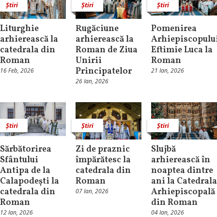
Știri
Știri
Știri
Liturghie
Rugăciune
Pomenirea
arhierească la
arhierească la
Arhiepiscopulu
catedrala din
Roman de Ziua
Eftimie Luca la
Roman
Unirii
Roman
Principatelor
16 Feb, 2026
21 Ian, 2026
26 Ian, 2026
Știri
Știri
Știri
Sărbătorirea
Zi de praznic
Slujbă
Sfântului
împărătesc la
arhierească în
Antipa de la
catedrala din
noaptea dintre
Calapodești la
Roman
ani la Catedrala
catedrala din
Arhiepiscopală
07 Ian, 2026
Roman
din Roman
12 Ian, 2026
04 Ian, 2026