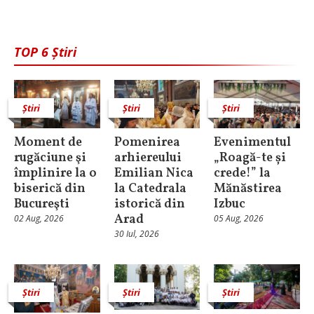
TOP 6 Știri
Știri
Știri
Știri
Moment de
Pomenirea
Evenimentul
rugăciune şi
arhiereului
„Roagă-te și
împlinire la o
Emilian Nica
crede!” la
biserică din
la Catedrala
Mănăstirea
Bucureşti
istorică din
Izbuc
Arad
02 Aug, 2026
05 Aug, 2026
30 Iul, 2026
Știri
Știri
Știri