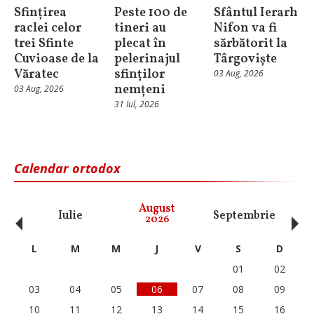
Sfințirea
Peste 100 de
Sfântul Ierarh
raclei celor
tineri au
Nifon va fi
trei Sfinte
plecat în
sărbătorit la
Cuvioase de la
pelerinajul
Târgoviște
Văratec
sfinților
03 Aug, 2026
nemțeni
03 Aug, 2026
31 Iul, 2026
Calendar ortodox
‹
›
August
Iulie
Septembrie
O
2026
L
M
M
J
V
S
D
01
02
03
04
05
06
07
08
09
10
11
12
13
14
15
16