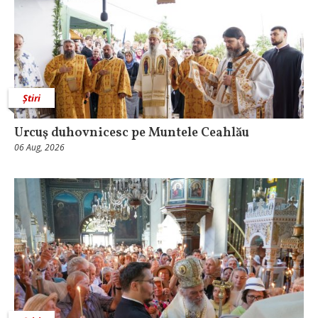
Știri
Urcuş duhovnicesc pe Muntele Ceahlău
06 Aug, 2026