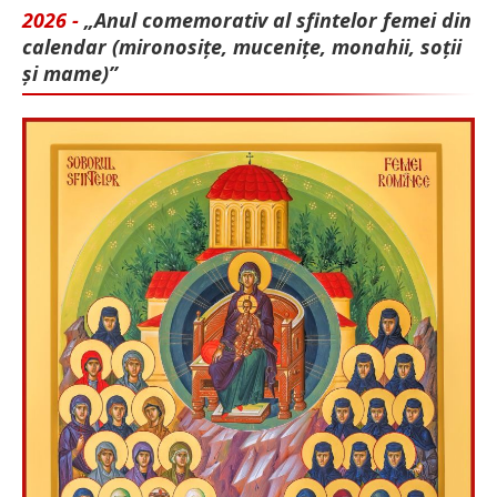
2026 -
„Anul comemorativ al sfintelor femei din
calendar (mironosițe, mu­cenițe, monahii, soții
și mame)”