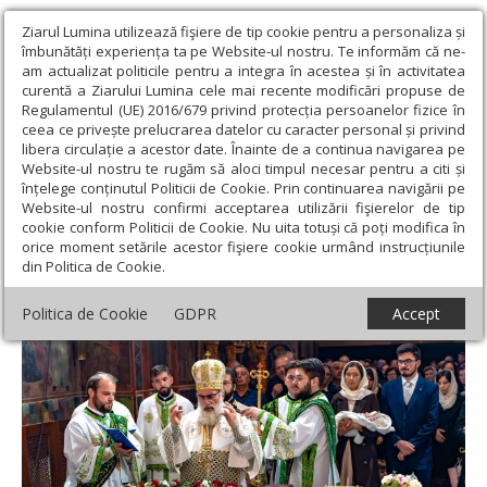
Ziarul Lumina utilizează fişiere de tip cookie pentru a personaliza și
îmbunătăți experiența ta pe Website-ul nostru. Te informăm că ne-
am actualizat politicile pentru a integra în acestea și în activitatea
curentă a Ziarului Lumina cele mai recente modificări propuse de
Regulamentul (UE) 2016/679 privind protecția persoanelor fizice în
ceea ce privește prelucrarea datelor cu caracter personal și privind
libera circulație a acestor date. Înainte de a continua navigarea pe
Website-ul nostru te rugăm să aloci timpul necesar pentru a citi și
Ziarul Lumina
›
Actualitate religioasă
›
Știri
›
Sfânta Liturghie
înțelege conținutul Politicii de Cookie. Prin continuarea navigării pe
baptismală la Catedrala „Sfânta Cuvioasă Parascheva” din Roman
Website-ul nostru confirmi acceptarea utilizării fişierelor de tip
cookie conform Politicii de Cookie. Nu uita totuși că poți modifica în
Sfânta Liturghie baptismală la Catedrala
orice moment setările acestor fişiere cookie urmând instrucțiunile
din Politica de Cookie.
„Sfânta Cuvioasă Parascheva” din Roman
Politica de Cookie
GDPR
Accept