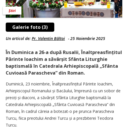
Știri
Galerie foto (3)
Un articol de:
Pr. Valentin Băltoi
-
25 Noiembrie 2025
În Duminica a 26-a după Rusalii, Înaltprea­sfințitul
Părinte Ioachim a săvârșit Sfânta Liturghie
baptismală în Catedrala Arhiepiscopală „Sfânta
Cuvioasă Parascheva” din Roman.
Duminică, 23 noiembrie, Înaltpreasfințitul Părinte Ioachim,
Arhiepiscopul Romanului și Bacăului, împreună cu un sobor de
preoți și diaconi, a săvârșit Sfânta Liturghie baptismală la
Catedrala Arhiepiscopală „Sfânta Cuvioasă Parascheva” din
Roman, în cadrul căreia a botezat-o pe prunca Parascheva
Turcu, fiica preotului Andrei Turcu și a prezbiterei Teodora
Turcu.