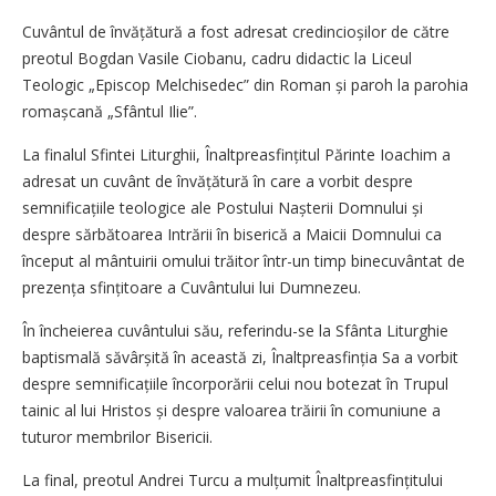
Cuvântul de învățătură a fost adresat credincioșilor de către
preotul Bogdan Vasile Ciobanu, cadru didactic la Liceul
Teologic „Episcop Melchisedec” din Roman și paroh la parohia
romașcană „Sfântul Ilie”.
La finalul Sfintei Liturghii, Înaltpreasfințitul Părinte Ioachim a
adresat un cuvânt de învățătură în care a vorbit despre
semnificațiile teologice ale Postului Nașterii Domnului și
despre sărbătoarea Intrării în biserică a Maicii Domnului ca
început al mântuirii omului trăitor într-un timp binecuvântat de
prezența sfinți­toare a Cuvântului lui Dumnezeu.
În încheierea cuvântului său, referindu-se la Sfânta Liturghie
baptismală săvârșită în această zi, Înaltpreasfinția Sa a vorbit
despre sem­ni­ficațiile încorporării celui nou botezat în Trupul
tainic al lui Hristos și despre valoarea trăirii în comuniune a
tuturor membrilor Bisericii.
La final, preotul Andrei Turcu a mulțumit Înaltpreasfințitului