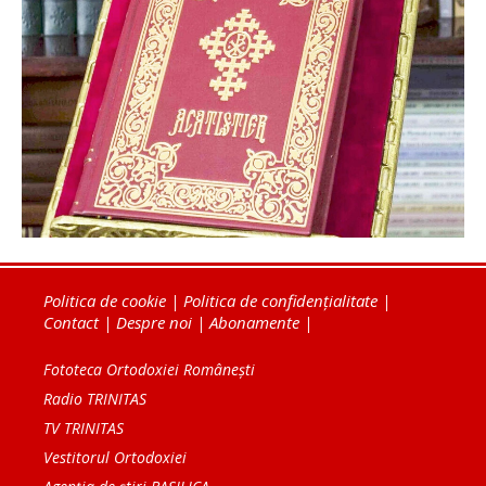
Politica de cookie
|
Politica de confidențialitate
|
Contact
|
Despre noi
|
Abonamente
|
Fototeca Ortodoxiei Românești
Radio TRINITAS
TV TRINITAS
Vestitorul Ortodoxiei