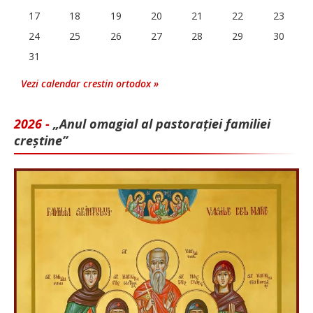
17
18
19
20
21
22
23
24
25
26
27
28
29
30
31
Vezi calendar crestin ortodox »
2026 -
„Anul omagial al pastorației familiei
creștine”