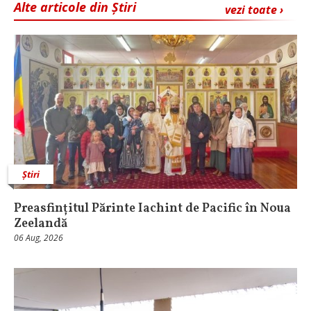
Alte articole din Știri
vezi toate ›
Știri
Preasfințitul Părinte Iachint de Pacific în Noua
Zeelandă
06 Aug, 2026