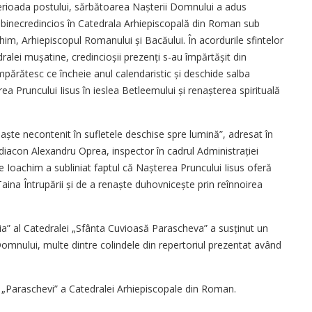
erioada postului, sărbătoarea Nașterii Domnului a adus
r binecredincios în Catedrala Arhiepiscopală din Roman sub
him, Arhiepiscopul Romanului și Bacăului. În acordurile sfintelor
ralei mușatine, credincioșii prezenți s-au împărtășit din
împărătesc ce încheie anul calendaristic și deschide salba
rea Pruncului Iisus în ieslea Betleemului și renașterea spirituală
 naște necontenit în sufletele deschise spre lumină”, adresat în
hidiacon Alexandru Oprea, inspector în cadrul Administrației
te Ioachim a subliniat faptul că Nașterea Pruncului Iisus oferă
 Taina Întrupării și de a renaște duhovnicește prin reînnoirea
conia” al Catedralei „Sfânta Cuvioasă Parascheva” a susținut un
omnului, multe dintre colindele din repertoriul prezentat având
a „Paraschevi” a Catedralei Arhiepiscopale din Roman.