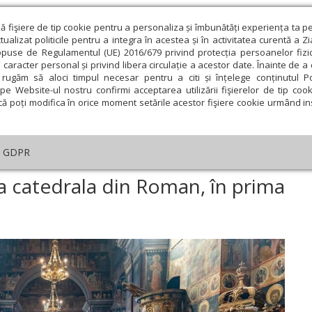
ză fişiere de tip cookie pentru a personaliza și îmbunătăți experiența ta p
alizat politicile pentru a integra în acestea și în activitatea curentă a Z
opuse de Regulamentul (UE) 2016/679 privind protecția persoanelor fizi
 caracter personal și privind libera circulație a acestor date. Înainte de 
eologie și spiritualitate
Educaţie și Cultură
Societate
rugăm să aloci timpul necesar pentru a citi și înțelege conținutul Pol
pe Website-ul nostru confirmi acceptarea utilizării fişierelor de tip cook
că poți modifica în orice moment setările acestor fişiere cookie urmând ins
An omagial
Comunicate de presă
Documentar
GDPR
turghie arhierească, la catedrala din Roman, în prima zi de Crăciun
la catedrala din Roman, în prima
ie
Februarie
Martie
Aprilie
Mai
Iunie