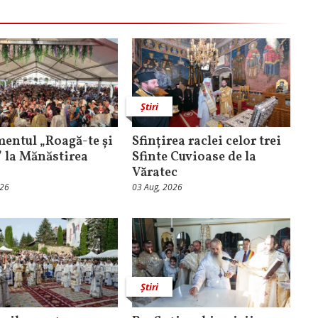
Știri
entul „Roagă-te și
Sfințirea raclei celor trei
” la Mănăstirea
Sfinte Cuvioase de la
Văratec
026
03 Aug, 2026
Știri