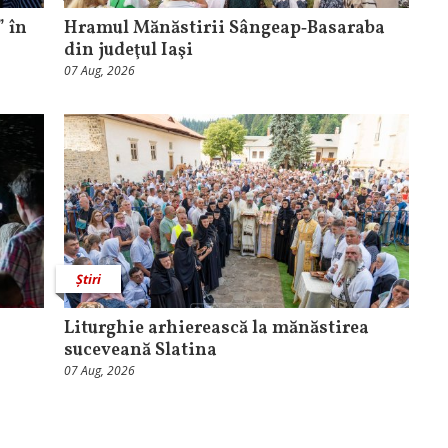
 în
Hramul Mănăstirii Sângeap‑Basaraba
din judeţul Iaşi
07 Aug, 2026
Știri
Liturghie arhierească la mănăstirea
suceveană Slatina
07 Aug, 2026