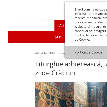
Ziarul Lumina utilizea
informăm că ne-am actu
recente modificări pr
prelucrarea datelor cu
Actualitate religioasă
T
Website-ul nostru te 
continuarea navigării 
Cookie. Nu uita totuși 
Știri
Mesaje și cuvântări
de Cookie.
Politica de Cookie
Ziarul Lumina
›
Actualitate religioasă
›
Știri
›
Li
Liturghie arhierească, 
zi de Crăciun
st
Septembrie
Octombrie
Noiembrie
Decembrie
Ianuar