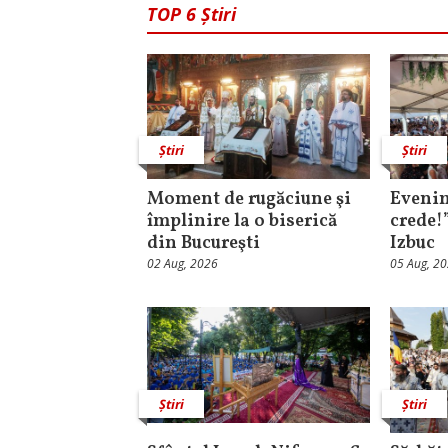
TOP 6 Știri
Știri
Știri
Moment de rugăciune şi
Evenim
împlinire la o biserică
crede!
din Bucureşti
Izbuc
02 Aug, 2026
05 Aug, 2
Știri
Știri