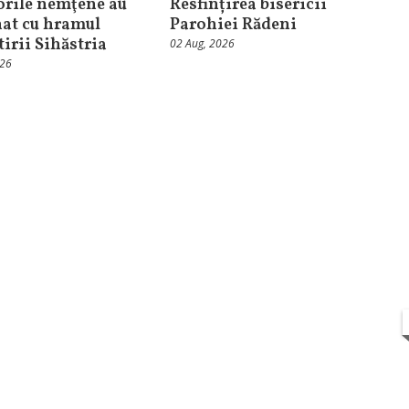
orile nemţene au
Resfințirea bisericii
at cu hramul
Parohiei Rădeni
irii Sihăstria
02 Aug, 2026
026