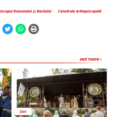
piscopul Romanului şi Bacăului
-
Catedrala Arhiepiscopală
vezi toate ›
Știri