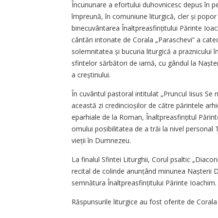
Încununare a efortului duhovnicesc depus în p
împreună, în comuniune liturgică, cler și popo
binecuvântarea Înaltpreasfințitului Părinte Ioac
cântări intonate de Corala „Paraschevi” a cated
solemnitatea și bucuria liturgică a praznicului 
sfintelor sărbători de iarnă, cu gândul la Naște
a creștinului.
În cuvântul pastoral intitulat „Pruncul Iisus Se
această zi credincioșilor de către părintele ar
eparhiale de la Roman, Înaltpreasfințitul Părin
omului posibilitatea de a trăi la nivel personal
vieții în Dumnezeu.
La finalul Sfintei Liturghii, Corul psaltic „Dia
recital de colinde anunțând minunea Nașterii D
semnătura Înaltpreasfințitului Părinte Ioachim.
Răspunsurile liturgice au fost oferite de Coral