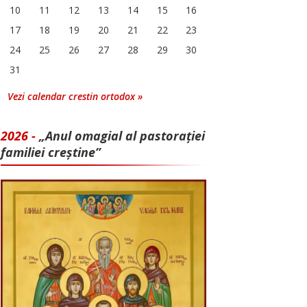
10
11
12
13
14
15
16
17
18
19
20
21
22
23
24
25
26
27
28
29
30
31
Vezi calendar crestin ortodox »
2026 -
„Anul omagial al pastorației
familiei creștine”