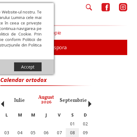
e Website-ul nostru. Te
iarului Lumina cele mai
ce în ceea ce privește
a continua navigarea pe
Opinii
Filantropie
iticii de Cookie. Prin
ie conform Politicii de
trucțiunile din Politica
In memoriam
Diaspora
Accept
Calendar ortodox
‹
›
August
Iulie
Septembrie
Octombrie
Noiembri
2026
L
M
M
J
V
S
D
01
02
03
04
05
06
07
08
09