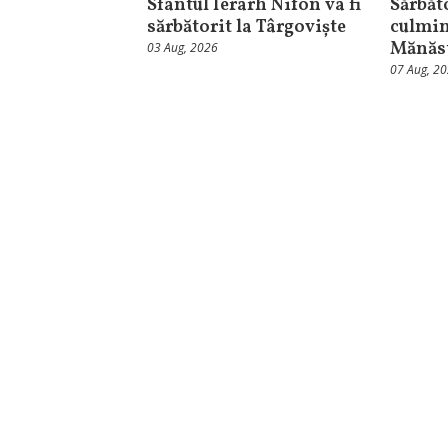
Sfântul Ierarh Nifon va fi
Sărbăt
sărbătorit la Târgoviște
culmin
Mănăst
03 Aug, 2026
07 Aug, 2