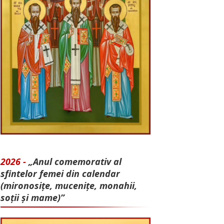
2026 -
„Anul comemorativ al
sfintelor femei din calendar
(mironosițe, mu­cenițe, monahii,
soții și mame)”