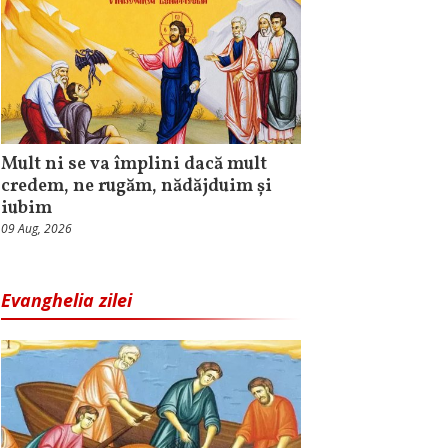
Mult ni se va împlini dacă mult
credem, ne rugăm, nădăjduim și
iubim
09 Aug, 2026
Evanghelia zilei