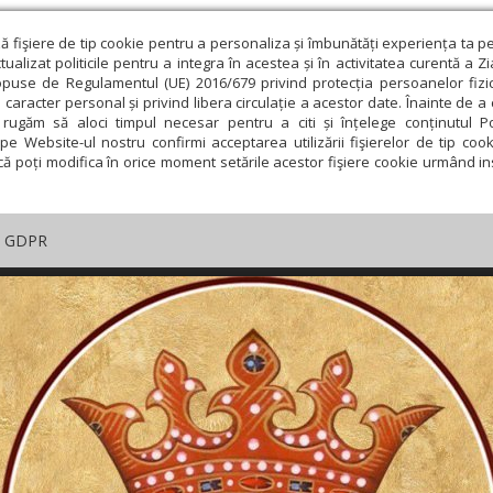
ză fişiere de tip cookie pentru a personaliza și îmbunătăți experiența ta p
alizat politicile pentru a integra în acestea și în activitatea curentă a Z
opuse de Regulamentul (UE) 2016/679 privind protecția persoanelor fizi
 caracter personal și privind libera circulație a acestor date. Înainte de 
rugăm să aloci timpul necesar pentru a citi și înțelege conținutul Pol
pe Website-ul nostru confirmi acceptarea utilizării fişierelor de tip cook
că poți modifica în orice moment setările acestor fişiere cookie urmând ins
GDPR