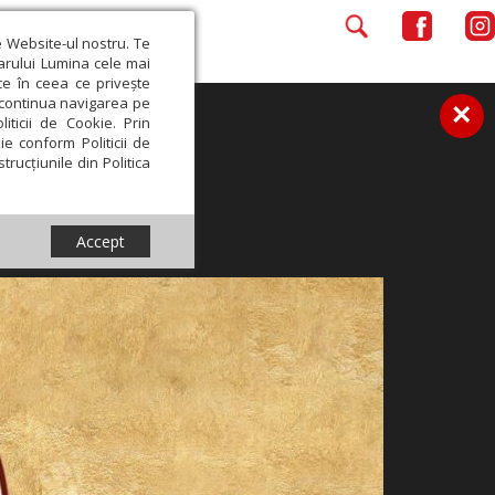
e Website-ul nostru. Te
iarului Lumina cele mai
ce în ceea ce privește
a continua navigarea pe
×
iticii de Cookie. Prin
ie conform Politicii de
trucțiunile din Politica
Accept