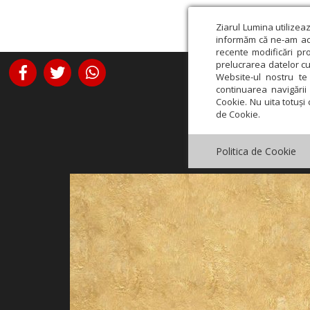
Ziarul Lumina utilizea
informăm că ne-am actu
recente modificări pr
prelucrarea datelor cu
Website-ul nostru te 
continuarea navigării 
Cookie. Nu uita totuși 
de Cookie.
Politica de Cookie