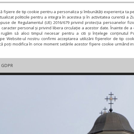
ză fişiere de tip cookie pentru a personaliza și îmbunătăți experiența ta p
alizat politicile pentru a integra în acestea și în activitatea curentă a Z
opuse de Regulamentul (UE) 2016/679 privind protecția persoanelor fizi
 caracter personal și privind libera circulație a acestor date. Înainte de 
rugăm să aloci timpul necesar pentru a citi și înțelege conținutul Pol
pe Website-ul nostru confirmi acceptarea utilizării fişierelor de tip cook
că poți modifica în orice moment setările acestor fişiere cookie urmând ins
GDPR