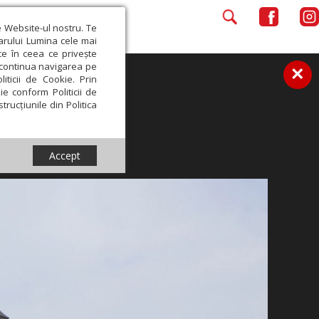
e Website-ul nostru. Te
iarului Lumina cele mai
ce în ceea ce privește
a continua navigarea pe
×
iticii de Cookie. Prin
ie conform Politicii de
trucțiunile din Politica
Accept