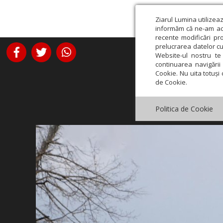
Ziarul Lumina utilizea
informăm că ne-am actu
recente modificări pr
prelucrarea datelor cu
Website-ul nostru te 
continuarea navigării 
Cookie. Nu uita totuși 
de Cookie.
Politica de Cookie