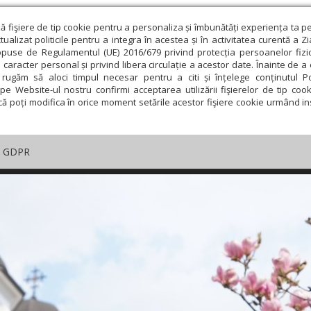
ză fişiere de tip cookie pentru a personaliza și îmbunătăți experiența ta p
alizat politicile pentru a integra în acestea și în activitatea curentă a Z
opuse de Regulamentul (UE) 2016/679 privind protecția persoanelor fizi
 caracter personal și privind libera circulație a acestor date. Înainte de 
rugăm să aloci timpul necesar pentru a citi și înțelege conținutul Pol
pe Website-ul nostru confirmi acceptarea utilizării fişierelor de tip cook
că poți modifica în orice moment setările acestor fişiere cookie urmând ins
GDPR