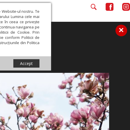
e Website-ul nostru. Te
iarului Lumina cele mai
ce în ceea ce privește
a continua navigarea pe
×
iticii de Cookie. Prin
ie conform Politicii de
trucțiunile din Politica
Accept