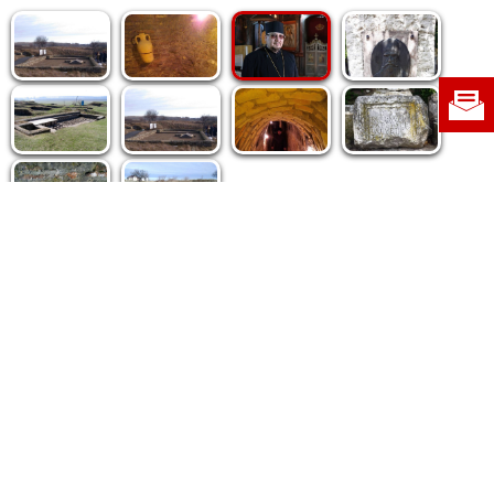
Politica de cookie
|
Politica de confidențialitate
|
Contact
|
Despre noi
|
Abonamente
|
Fototeca Ortodoxiei Românești
Radio TRINITAS
TV TRINITAS
Vestitorul Ortodoxiei
Agenţia de ştiri BASILICA